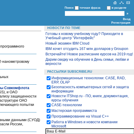
Поиск
точная фраза
в разделе
Вход
Регистрация
НОВОСТИ ПО ТЕМЕ
Готовы к новому учебному году? Приходите в
Учебный центр "Интерфейс"
Новый экзамен IBM Cloud
 программного
IBM хочет отсудить 167 млн долларов у Groupon
Встречайте! Новое расписание курсов на 2019 год!
Дарим скидку на обучение в День семьи, любви и
32-нанометровому
верности
РАССЫЛКИ SUBSCRIBE.RU
льных
Информационные технологии: CASE, RAD,
ERP, OLAP
Безопасность компьютерных сетей и защита
уры Совкомфлота
информации
SS), и ОАО
Новости ITShop.ru - ПО, книги, документация,
нализу защищенности
курсы обучения
раструктуре ОАО
ключающего попытки
CASE-технологии
Мастерская программиста
Программирование на Visual С++
овными данными (СУОД)
Работа в Windows и новости компании
расли России,
Microsoft