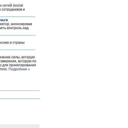
сетей (social
х сотрудников и
еньги
ектор, анонсировав
ить контроль над
оссию и страны
ачение силы, которую
змерения, которую по
ю для проектирования
гого.
Подробнее »