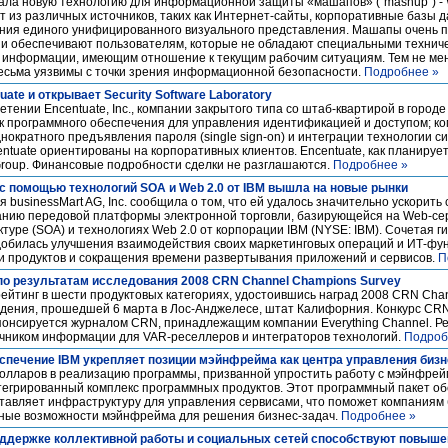
ала новую технологию для информационной защиты «машапов» ("mashup") -
т из различных источников, таких как Интернет-сайты, корпоративные базы 
ния единого унифицированного визуального представления. Машапы очень 
они обеспечивают пользователям, которые не обладают специальными технич
 информации, имеющим отношение к текущим рабочим ситуациям. Тем не мене
сьма уязвимы с точки зрения информационной безопасности.
Подробнее »
ate и открывает Security Software Laboratory
тении Encentuate, Inc., компании закрытого типа со штаб-квартирой в городе
ик программного обеспечения для управления идентификацией и доступом; к
нократного предъявления пароля (single sign-on) и интеграции технологии 
centuate ориентированы на корпоративных клиентов. Encentuate, как планирует
 Group. Финансовые подробности сделки не разглашаются.
Подробнее »
 с помощью технологий SOA и Web 2.0 от IBM вышла на новые рынки
 businessMart AG, Inc. сообщила о том, что ей удалось значительно ускорить
анию передовой платформы электронной торговли, базирующейся на Web-се
туре (SOA) и технологиях Web 2.0 от корпорации IBM (NYSE: IBM). Сочетая г
 добилась улучшения взаимодействия своих маркетинговых операций и ИТ-фу
и продуктов и сокращения времени развертывания приложений и сервисов.
П
по результатам исследования 2008 CRN Channel Champions Survey
ейтинг в шести продуктовых категориях, удостоившись наград 2008 CRN Cha
дения, прошедшей 6 марта в Лос-Анджелесе, штат Калифорния. Конкурс CR
спонсируется журналом CRN, принадлежащим компании Everything Channel. Ре
чником информации для VAR-реселлеров и интеграторов технологий.
Подроб
спечение IBM укрепляет позиции мэйнфрейма как центра управления биз
лларов в реализацию программы, призванной упростить работу с мэйнфрей
нтегрированный комплекс программных продуктов. Этот программный пакет о
тавляет инфраструктуру для управления сервисами, что поможет компаниям
ные возможности мэйнфрейма для решения бизнес-задач.
Подробнее »
оддержке коллективной работы и социальных сетей способствуют повыш