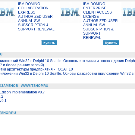
IBM DOMINO
IBM DOMINO
COLLABORATION
ENTERPRISE
EXPRESS
CLIENT ACCESS
AUTHORIZED USER
LICENSE
ANNUAL SW
AUTHORIZED USER
SUBSCRIPTION &
ANNUAL SW
SUPPORT RENEWAL
SUBSCRIPTION &
SUPPORT
RENEWAL
RU
риложений Win32 в Delphi 10 Seattle. Основные отличия и нововведения Delp
7 и более ранних версий)
отки архитектуры предприятия - TOGAF 10
иложений Win32 в Delphi 10 Seattle. Основы разработки приложений Win32 в D
КЗАМЕНОВ
WWW.ITSHOP.RU
dition Implementation v8.7
.2
v9.1
TSHOP.RU