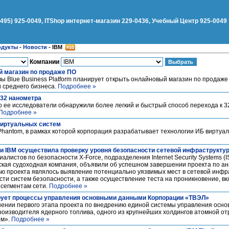
(495) 925-0049, ITShop интернет-магазин 229-0436, Учебный Центр 925-0049
одукты
-
Новости
-
IBM
Компании
й магазин по продаже ПО
ы Blue Business Platform планирует открыть онлайновый магазин по продаже
 среднего бизнеса.
Подробнее »
 32 нанометра
о ее исследователи обнаружили более легкий и быстрый способ перехода к 
Подробнее »
виртуальных систем
Phantom, в рамках которой корпорация разрабатывает технологии ИБ виртуа
ии IBM осуществила проверку уровня безопасности сетевой инфраструкт
алистов по безопасности Х-Force, подразделения Internet Security Systems (I
кая судоходная компания, объявили об успешном завершении проекта по а
ью проекта являлось выявление потенциально уязвимых мест в сетевой инф
ти систем безопасности, а также осуществление теста на проникновение, в
сегментам сети.
Подробнее »
рует процессы управления основными данными Корпорации «ТВЭЛ»
ении первого этапа проекта по внедрению единой системы управления осн
оизводителя ядерного топлива, одного из крупнейших холдингов атомной от
ом».
Подробнее »