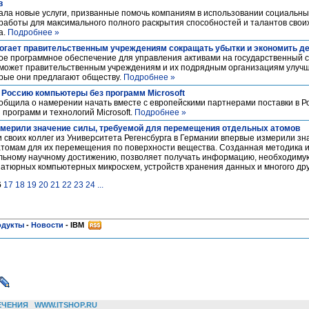
в
ла новые услуги, призванные помочь компаниям в использовании социальных 
й работы для максимального полного раскрытия способностей и талантов свои
а.
Подробнее »
огает правительственным учреждениям сокращать убытки и экономить д
ое программное обеспечение для управления активами на государственный с
оможет правительственным учреждениям и их подрядным организациям улучш
орые они предлагают обществу.
Подробнее »
в Россию компьютеры без программ Microsoft
общила о намерении начать вместе с европейскими партнерами поставки в Р
программ и технологий Microsoft.
Подробнее »
мерили значение силы, требуемой для перемещения отдельных атомов
и своих коллег из Университета Регенсбурга в Германии впервые измерили зн
атомам для их перемещения по поверхности вещества. Созданная методика и
льному научному достижению, позволяет получать информацию, необходиму
иатюрных компьютерных микросхем, устройств хранения данных и многого дру
6
17
18
19
20
21
22
23
24
...
одукты
-
Новости
-
IBM
ЕЧЕНИЯ
WWW.ITSHOP.RU