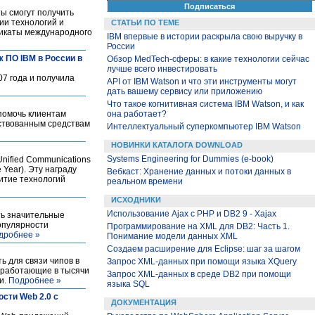
ты смогут получить
ии технологий и
СТАТЬИ ПО ТЕМЕ
фикаты международного
IBM впервые в истории раскрыла свою выручку в
России
 ПО IBM в России в
Обзор MedTech-сферы: в какие технологии сейчас
лучше всего инвестировать
07 года и получила
API от IBM Watson и что эти инструменты могут
дать вашему сервису или приложению
Что такое когнитивная система IBM Watson, и как
помочь клиентам
она работает?
нствованным средствам
Интеллектуальный суперкомпьютер IBM Watson
НОВИНКИ КАТАЛОГА DOWNLOAD
Systems Engineering for Dummies (e-book)
nified Communications
 Year). Эту награду
Вебкаст: Хранение данных и потоки данных в
витие технологий
реальном времени
ИСХОДНИКИ
Использование Ajax с PHP и DB2 9 - Xajax
ть значительные
опулярности
Программирование на XML для DB2: Часть 1.
дробнее »
Понимание модели данных XML
Создаем расширение для Eclipse: шаг за шагом
ь для связи чипов в
Запрос XML-данных при помощи языка XQuery
 работающие в тысячи
Запрос XML-данных в среде DB2 при помощи
и.
Подробнее »
языка SQL
сти Web 2.0 с
ДОКУМЕНТАЦИЯ