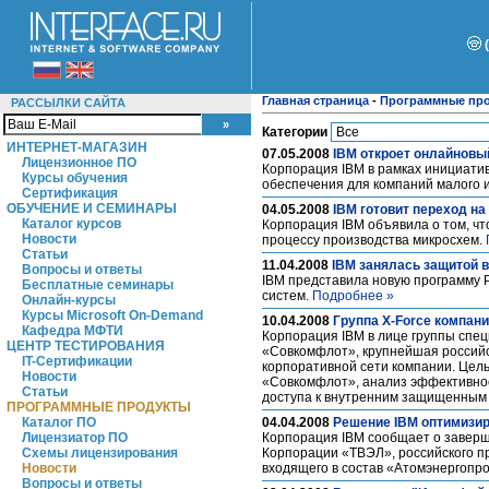
Главная страница
-
Программные пр
РАССЫЛКИ САЙТА
Категории
ИНТЕРНЕТ-МАГАЗИН
07.05.2008
IBM откроет онлайновы
Лицензионное ПО
Корпорация IBM в рамках инициатив
Курсы обучения
обеспечения для компаний малого и
Сертификация
ОБУЧЕНИЕ И СЕМИНАРЫ
04.05.2008
IBM готовит переход на
Каталог курсов
Корпорация IBM объявила о том, чт
Новости
процессу производства микросхем.
Статьи
11.04.2008
IBM занялась защитой 
Вопросы и ответы
IBM представила новую программу 
Бесплатные семинары
систем.
Подробнее »
Онлайн-курсы
Курсы Microsoft On-Demand
10.04.2008
Группа X-Force компан
Кафедра МФТИ
Корпорация IBM в лице группы специ
ЦЕНТР ТЕСТИРОВАНИЯ
«Совкомфлот», крупнейшая российс
IT-Сертификации
корпоративной сети компании. Цел
Новости
«Совкомфлот», анализ эффективнос
Статьи
доступа к внутренним защищенным 
ПРОГРАММНЫЕ ПРОДУКТЫ
Каталог ПО
04.04.2008
Решение IBM оптимизи
Лицензиатор ПО
Корпорация IBM cообщает о заверш
Схемы лицензирования
Корпорации «ТВЭЛ», российского пр
Новости
входящего в состав «Атомэнергопр
Вопросы и ответы