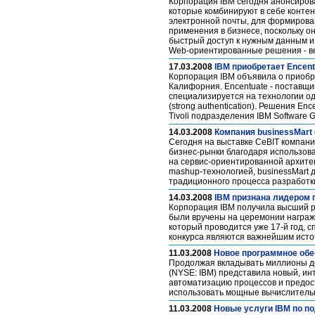
Корпорация IBM сегодня анонсиров
которые комбинируют в себе контен
электронной почты, для формирова
применения в бизнесе, поскольку 
быстрый доступ к нужным данным и
Web-ориентированные решения - ве
17.03.2008
IBM приобретает Encentu
Корпорация IBM объявила о приобре
Калифорния. Encentuate - поставщ
специализируется на технологии од
(strong authentication). Решения En
Tivoli подразделения IBM Software
14.03.2008
Компания businessMart
Сегодня на выставке CeBIT компания
бизнес-рынки благодаря использов
на сервис-ориентированной архитек
mashup-технологией, businessMart
традиционного процесса разработк
14.03.2008
IBM признана лидером 
Корпорация IBM получила высший р
были вручены на церемонии награж
который проводится уже 17-й год, 
конкурса являются важнейшим исто
11.03.2008
Новое программное обе
Продолжая вкладывать миллионы до
(NYSE: IBM) представила новый, и
автоматизацию процессов и предос
использовать мощные вычислитель
11.03.2008
Новые услуги IBM по п