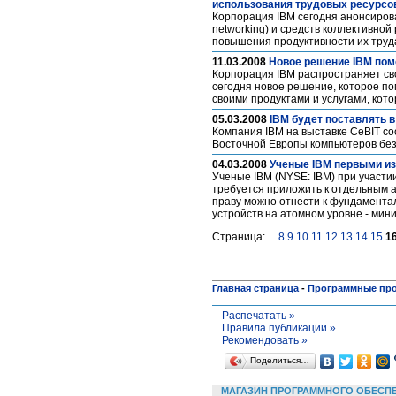
использования трудовых ресурсо
Корпорация IBM сегодня анонсирова
networking) и средств коллективно
повышения продуктивности их труд
11.03.2008
Новое решение IBM пом
Корпорация IBM распространяет св
сегодня новое решение, которое п
своими продуктами и услугами, кот
05.03.2008
IBM будет поставлять 
Компания IBM на выставке CeBIT со
Восточной Европы компьютеров без 
04.03.2008
Ученые IBM первыми из
Ученые IBM (NYSE: IBM) при участи
требуется приложить к отдельным 
праву можно отнести к фундамента
устройств на атомном уровне - мин
Страница:
...
8
9
10
11
12
13
14
15
1
Главная страница
-
Программные пр
Распечатать »
Правила публикации »
Рекомендовать »
Поделиться…
МАГАЗИН ПРОГРАММНОГО ОБЕСП