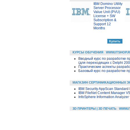
IBM Domino Utility
Server Processor
Value Unit (PVU)
License + SW
Subscription &
Support 12
Months
КУРСЫ ОБУЧЕНИЯ
WWW.ITSHOP.
Вводный курс по разработке п
(для переходящих с Delphi 200
Практические аспекты разраб
Базовый курс по разработке пр
МАГАЗИН СЕРТИФИКАЦИОННЫХ Э
IBM Security AppScan Standard E
IBM FileNet Content Manager V5
InfoSphere Information Analyzer 
3D ПРИНТЕРЫ | 3D ПЕЧАТЬ
WWW.I