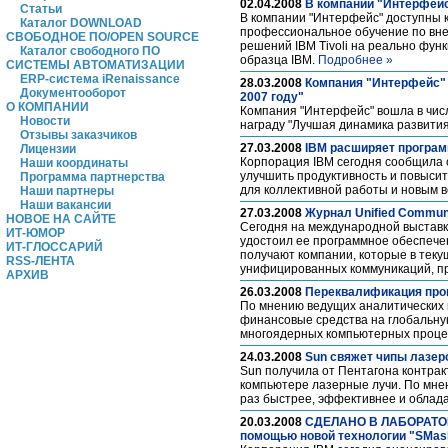
02.04.2008
В компании "Интерфейс
Статьи
В компании "Интерфейс" доступны к
Каталог DOWNLOAD
профессиональное обучение по вне
СВОБОДНОЕ ПО/OPEN SOURCE
решений IBM Tivoli на реально фу
Каталог свободного ПО
образца IBM.
Подробнее »
СИСТЕМЫ АВТОМАТИЗАЦИИ
ERP-система iRenaissance
28.03.2008
Компания "Интерфейс" 
Документооборот
2007 году"
О КОМПАНИИ
Компания "Интерфейс" вошла в число
Новости
награду "Лучшая динамика развития
Отзывы заказчиков
27.03.2008
IBM расширяет програм
Лицензии
Корпорация IBM сегодня сообщила о
Наши координаты
улучшить продуктивность и повыси
Программа партнерства
для коллективной работы и новым 
Наши партнеры
Наши вакансии
27.03.2008
Журнал Unified Commun
НОВОЕ НА САЙТЕ
Сегодня на международной выставке
ИТ-ЮМОР
удостоил ее программное обеспечени
ИТ-ГЛОССАРИЙ
получают компании, которые в теку
RSS-ЛЕНТА
унифицированных коммуникаций, п
АРХИВ
26.03.2008
Переквалификация прог
По мнению ведущих аналитических 
финансовые средства на глобальну
многоядерных компьютерных процес
24.03.2008
Sun свяжет чипы лазер
Sun получила от Пентагона контракт
компьютере лазерные лучи. По мне
раз быстрее, эффективнее и обла
20.03.2008
СДЕЛАНО В ЛАБОРАТОРИЯ
помощью новой технологии "SMas