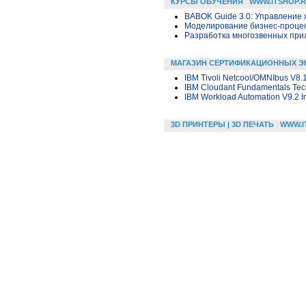
КУРСЫ ОБУЧЕНИЯ
WWW.ITSHOP.
BABOK Guide 3.0: Управление
Моделирование бизнес-процесс
Разработка многозвенных прило
МАГАЗИН СЕРТИФИКАЦИОННЫХ Э
IBM Tivoli Netcool/OMNIbus V8.
IBM Cloudant Fundamentals Tech
IBM Workload Automation V9.2 I
3D ПРИНТЕРЫ | 3D ПЕЧАТЬ
WWW.I