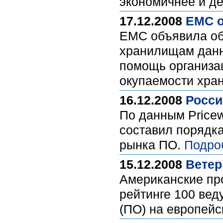
экономичнее и д
17.12.2008
EMC о
EMC объявила об 
хранилищам данн
помощь организац
окупаемости хра
16.12.2008
Росси
По данным Pricew
составил порядк
рынка ПО.
Подро
15.12.2008
Ветер
Американские пр
рейтинге 100 вед
(ПО) на европей