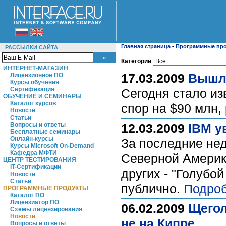
Главная страница
-
Программные пр
РАССЫЛКИ САЙТА
Категории
ИНТЕРНЕТ-МАГАЗИН
17.03.2009
Вышла
Лицензионное ПО
Курсы обучения
Сертификация
Сегодня стало изв
ОБУЧЕНИЕ И СЕМИНАРЫ
Каталог курсов
спор на $90 млн,
Новости
Статьи
Вопросы и ответы
12.03.2009
IBM у
Бесплатные семинары
Онлайн-курсы
За последние нед
Курсы Microsoft On-Demand
Кафедра МФТИ
Северной Америке.
ЦЕНТР ТЕСТИРОВАНИЯ
IT-Сертификации
других - "Голубой
Новости
Статьи
публично.
Подроб
ПРОГРАММНЫЕ ПРОДУКТЫ
Каталог ПО
Лицензиатор ПО
06.02.2009
Щегол
Схемы лицензирования
Новости
не на Кипре
Вопросы и ответы