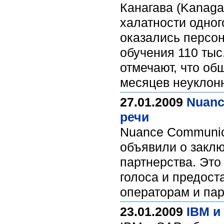
Канагава (Kanagaw
халатности одно
оказались персо
обучения 110 тыс
отмечают, что об
месяцев неуклонн
27.01.2009
Nuanc
речи
Nuance Communic
объявили о заклю
партнерства. Это
голоса и предост
операторам и па
23.01.2009
IBM и