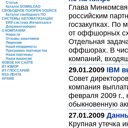
Статьи
Глава Минкомсвя
Каталог DOWNLOAD
СВОБОДНОЕ ПО/OPEN SOURCE
российским парт
Каталог свободного ПО
СИСТЕМЫ АВТОМАТИЗАЦИИ
госзакупках. По 
ERP-система iRenaissance
Документооборот
О КОМПАНИИ
от оффшорных сх
Новости
Отзывы заказчиков
Отдельная задача
Лицензии
Наши координаты
оффшорах. В чис
Программа партнерства
Наши партнеры
компаний, входящ
Наши вакансии
НОВОЕ НА САЙТЕ
ИТ-ЮМОР
29.01.2009
IBM в
ИТ-ГЛОССАРИЙ
RSS-ЛЕНТА
Совет директоров
АРХИВ
компания выплат
февраля 2009 г.,
обыкновенную а
27.01.2009
Данны
Крупная утечка 