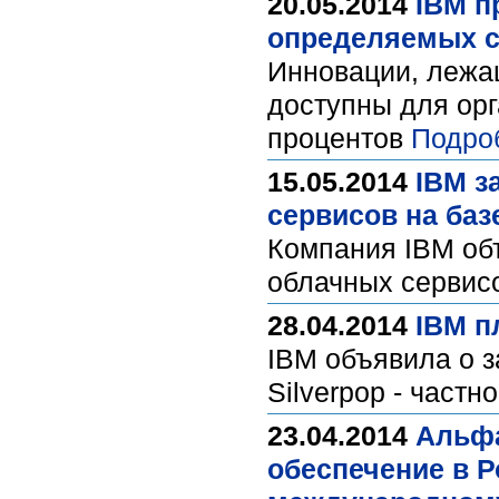
20.05.2014
IBM п
определяемых с
Инновации, лежа
доступны для орг
процентов
Подро
15.05.2014
IBM з
сервисов на баз
Компания IBM об
облачных сервисо
28.04.2014
IBM п
IBM объявила о з
Silverpop - част
23.04.2014
Альфа
обеспечение в Р