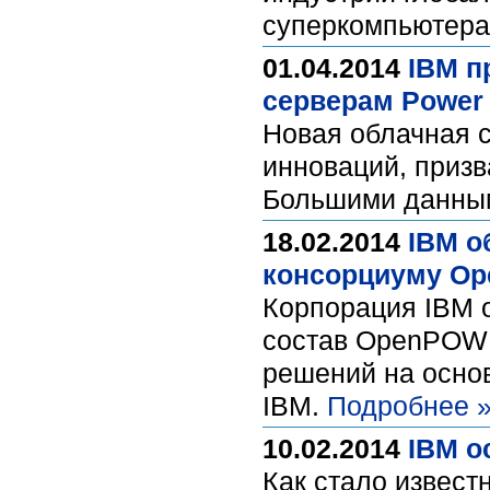
суперкомпьютера
01.04.2014
IBM п
серверам Power 
Новая облачная 
инноваций, призв
Большими данн
18.02.2014
IBM о
консорциуму Op
Корпорация IBM о
состав OpenPOWE
решений на осно
IBM.
Подробнее 
10.02.2014
IBM о
Как стало извест