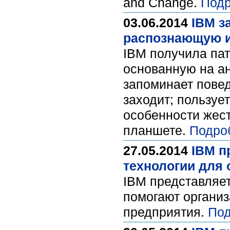
and Change.
Подр
03.06.2014
IBM з
распознающую и
IBM получила па
основанную на ан
запоминает повед
заходит; пользуе
особенности жес
планшете.
Подро
27.05.2014
IBM п
технологии для
IBM представляе
помогают органи
предприятия.
Под