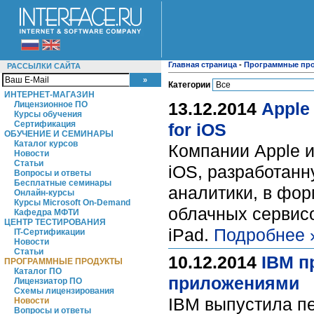
Главная страница
-
Программные пр
РАССЫЛКИ САЙТА
Категории
ИНТЕРНЕТ-МАГАЗИН
13.12.2014
Apple
Лицензионное ПО
Курсы обучения
Сертификация
for iOS
ОБУЧЕНИЕ И СЕМИНАРЫ
Каталог курсов
Компании Apple и
Новости
Статьи
iOS, разработанн
Вопросы и ответы
Бесплатные семинары
аналитики, в фор
Онлайн-курсы
Курсы Microsoft On-Demand
облачных сервисо
Кафедра МФТИ
ЦЕНТР ТЕСТИРОВАНИЯ
iPad.
Подробнее 
IT-Сертификации
Новости
Статьи
10.12.2014
IBM п
ПРОГРАММНЫЕ ПРОДУКТЫ
Каталог ПО
приложениями
Лицензиатор ПО
Схемы лицензирования
IBM выпустила пе
Новости
Вопросы и ответы