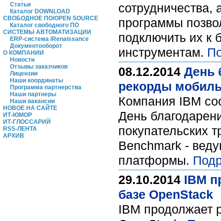
Статьи
сотрудничества, 
Каталог DOWNLOAD
СВОБОДНОЕ ПО/OPEN SOURCE
программы позвол
Каталог свободного ПО
СИСТЕМЫ АВТОМАТИЗАЦИИ
подключить их к 
ERP-система iRenaissance
Документооборот
инструментам.
По
О КОМПАНИИ
Новости
Отзывы заказчиков
08.12.2014
День 
Лицензии
Наши координаты
рекорды мобиль
Программа партнерства
Наши партнеры
Компания IBM со
Наши вакансии
НОВОЕ НА САЙТЕ
День благодарени
ИТ-ЮМОР
ИТ-ГЛОССАРИЙ
покупательских т
RSS-ЛЕНТА
АРХИВ
Benchmark - веду
платформы.
Подр
29.10.2014
IBM п
базе OpenStack
IBM продолжает р