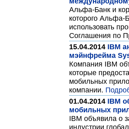
международному
Альфа-Банк и кор
которого Альфа-Б
использовать пр
Соглашения по 
15.04.2014
IBM а
мэйнфрейма Sys
Компания IBM об
которые предоста
мобильных прило
компании.
Подро
01.04.2014
IBM о
мобильных прил
IBM объявила о з
индустрии глобал