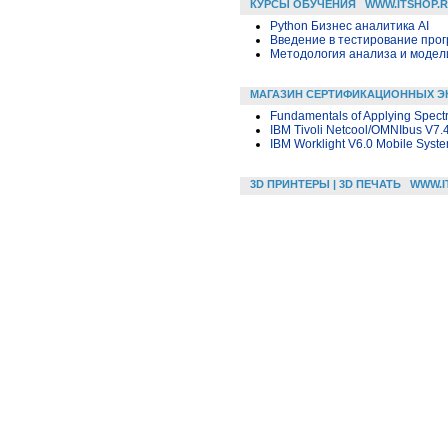
КУРСЫ ОБУЧЕНИЯ
WWW.ITSHOP.
Python Бизнес аналитика AI
Введение в тестирование про
Методология анализа и модели
МАГАЗИН СЕРТИФИКАЦИОННЫХ Э
Fundamentals of Applying Spect
IBM Tivoli Netcool/OMNIbus V7.
IBM Worklight V6.0 Mobile Syste
3D ПРИНТЕРЫ | 3D ПЕЧАТЬ
WWW.I