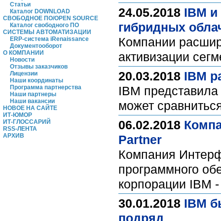
Статьи
24.05.2018
IBM и
Каталог DOWNLOAD
СВОБОДНОЕ ПО/OPEN SOURCE
гибридных обла
Каталог свободного ПО
СИСТЕМЫ АВТОМАТИЗАЦИИ
Компании расширя
ERP-система iRenaissance
Документооборот
О КОМПАНИИ
активизации сег
Новости
Отзывы заказчиков
20.03.2018
IBM р
Лицензии
Наши координаты
Программа партнерства
IBM представила
Наши партнеры
Наши вакансии
может сравниться
НОВОЕ НА САЙТЕ
ИТ-ЮМОР
06.02.2018
Компа
ИТ-ГЛОССАРИЙ
RSS-ЛЕНТА
АРХИВ
Partner
Компания Интерф
программного обе
корпорации IBM -
30.01.2018
IBM б
подряд