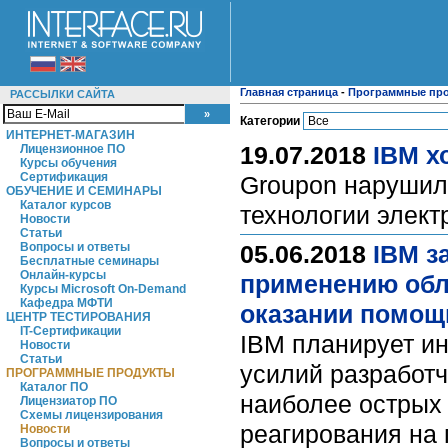
Главная страница
-
Программные пр
РАССЫЛКИ САЙТА
Категории
ИНТЕРНЕТ-МАГАЗИН
19.07.2018
IBM х
Лицензионное ПО
Курсы обучения
Сертификация
Groupon нарушил
ОБУЧЕНИЕ И СЕМИНАРЫ
Каталог курсов
технологии элек
Новости
Статьи
Вопросы и ответы
05.06.2018
IBM з
Бесплатные семинары
Онлайн-курсы
применению обл
Курсы Microsoft On-Demand
Кафедра МФТИ
оказании помощ
ЦЕНТР ТЕСТИРОВАНИЯ
IT-Сертификации
IBM планирует ин
Новости
Статьи
усилий разработч
ПРОГРАММНЫЕ ПРОДУКТЫ
Каталог ПО
наиболее острых
Лицензиатор ПО
Схемы лицензирования
реагирования на
Новости
Вопросы и ответы