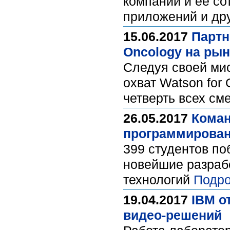
компании и ее со
приложений и дру
15.06.2017
Партн
Oncology на рын
Следуя своей мис
охват Watson for
четверть всех см
26.05.2017
Коман
программирова
399 студентов по
новейшие разрабо
технологий
Подро
19.04.2017
IBM о
видео-решений