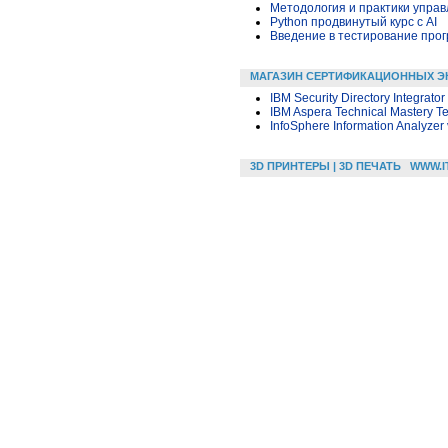
Методология и практики упра
Python продвинутый курс с AI
Введение в тестирование про
МАГАЗИН СЕРТИФИКАЦИОННЫХ Э
IBM Security Directory Integrato
IBM Aspera Technical Mastery Te
InfoSphere Information Analyzer 
3D ПРИНТЕРЫ | 3D ПЕЧАТЬ
WWW.I