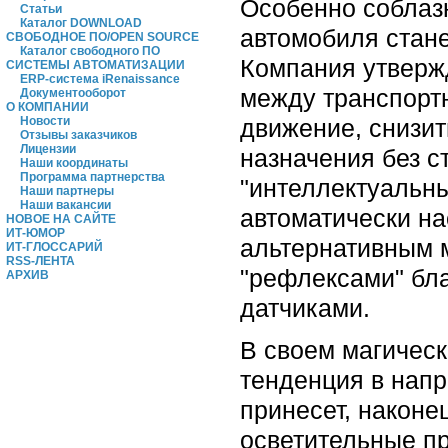
Особенно соблаз
Статьи
Каталог DOWNLOAD
автомобиля стан
СВОБОДНОЕ ПО/OPEN SOURCE
Каталог свободного ПО
Компания утвержд
СИСТЕМЫ АВТОМАТИЗАЦИИ
ERP-система iRenaissance
между транспорт
Документооборот
О КОМПАНИИ
движение, снизит
Новости
Отзывы заказчиков
Лицензии
назначения без с
Наши координаты
Программа партнерства
"интеллектуальны
Наши партнеры
Наши вакансии
автоматически н
НОВОЕ НА САЙТЕ
ИТ-ЮМОР
альтернативным 
ИТ-ГЛОССАРИЙ
RSS-ЛЕНТА
"рефлексами" бл
АРХИВ
датчиками.
В своем магическ
тенденция в напр
принесет, након
осветительные пр