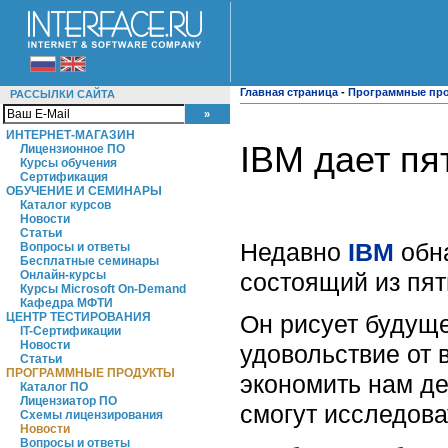
Главная страница
-
Программные пр
РАССЫЛКИ САЙТА
ИНТЕРНЕТ-МАГАЗИН
IBM дает пя
Лицензионное ПО
Курсы обучения
Сертификация
ОБУЧЕНИЕ И СЕМИНАРЫ
Каталог курсов
Новости
Статьи
Недавно
IBM
обна
Вопросы и ответы
Бесплатные семинары
состоящий из пят
Онлайн-курсы
Курсы Microsoft On-Demand
Кафедра МФТИ
Он рисует будуще
ЦЕНТР ТЕСТИРОВАНИЯ
IT-Сертификации
Новости
удовольствие от 
Статьи
ПРОГРАММНЫЕ ПРОДУКТЫ
экономить нам де
Каталог ПО
Лицензиатор ПО
смогут исследова
Схемы лицензирования
Новости
Вопросы и ответы