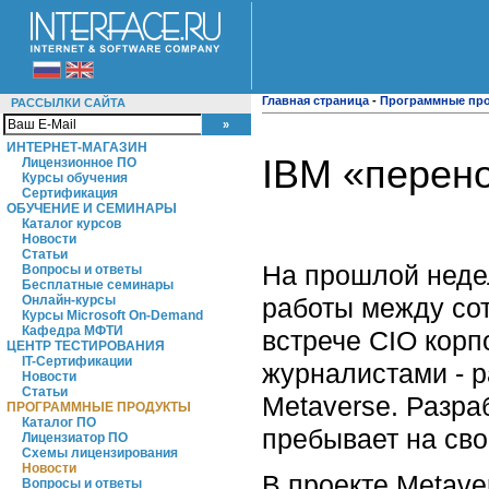
Главная страница
-
Программные пр
РАССЫЛКИ САЙТА
ИНТЕРНЕТ-МАГАЗИН
IBM «перено
Лицензионное ПО
Курсы обучения
Сертификация
ОБУЧЕНИЕ И СЕМИНАРЫ
Каталог курсов
Новости
Статьи
На прошлой неде
Вопросы и ответы
Бесплатные семинары
работы между со
Онлайн-курсы
Курсы Microsoft On-Demand
Кафедра МФТИ
встрече CIO кор
ЦЕНТР ТЕСТИРОВАНИЯ
IT-Сертификации
журналистами - р
Новости
Статьи
Metaverse. Разраб
ПРОГРАММНЫЕ ПРОДУКТЫ
Каталог ПО
пребывает на сво
Лицензиатор ПО
Схемы лицензирования
Новости
В проекте Metave
Вопросы и ответы