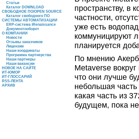
Статьи
пространству, в 
Каталог DOWNLOAD
СВОБОДНОЕ ПО/OPEN SOURCE
частности, отсут
Каталог свободного ПО
СИСТЕМЫ АВТОМАТИЗАЦИИ
уже есть водопад
ERP-система iRenaissance
Документооборот
О КОМПАНИИ
коммуницируют л
Новости
Отзывы заказчиков
планируется доба
Лицензии
Наши координаты
Программа партнерства
По мнению Акерба
Наши партнеры
Наши вакансии
Metaverse вокруг
НОВОЕ НА САЙТЕ
ИТ-ЮМОР
что они лучше бу
ИТ-ГЛОССАРИЙ
RSS-ЛЕНТА
небольшая часть с
АРХИВ
какая часть из 3
будущем, пока не