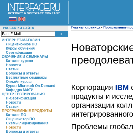
Главная страница
-
Программные пр
РАССЫЛКИ САЙТА
ИНТЕРНЕТ-МАГАЗИН
Новаторски
Лицензионное ПО
Курсы обучения
Сертификация
преодолева
ОБУЧЕНИЕ И СЕМИНАРЫ
Каталог курсов
Новости
Статьи
Вопросы и ответы
Бесплатные семинары
Онлайн-курсы
Корпорация
IBM
с
Курсы Microsoft On-Demand
Кафедра МФТИ
продукты и иссл
ЦЕНТР ТЕСТИРОВАНИЯ
IT-Сертификации
Новости
организации колл
Статьи
ПРОГРАММНЫЕ ПРОДУКТЫ
интегрированного
Каталог ПО
Лицензиатор ПО
Схемы лицензирования
Проблемы глобал
Новости
Вопросы и ответы