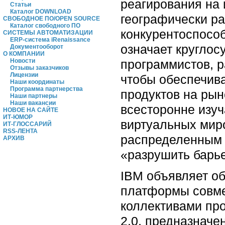
реагирования на 
Статьи
Каталог DOWNLOAD
географически р
СВОБОДНОЕ ПО/OPEN SOURCE
Каталог свободного ПО
конкурентоспособ
СИСТЕМЫ АВТОМАТИЗАЦИИ
ERP-система iRenaissance
означает круглос
Документооборот
О КОМПАНИИ
программистов, р
Новости
Отзывы заказчиков
Лицензии
чтобы обеспечива
Наши координаты
Программа партнерства
продуктов на рын
Наши партнеры
Наши вакансии
всесторонне изу
НОВОЕ НА САЙТЕ
ИТ-ЮМОР
виртуальных миро
ИТ-ГЛОССАРИЙ
RSS-ЛЕНТА
распределенным 
АРХИВ
«разрушить барь
IBM объявляет об
платформы совме
коллективами пр
2.0, предназначе