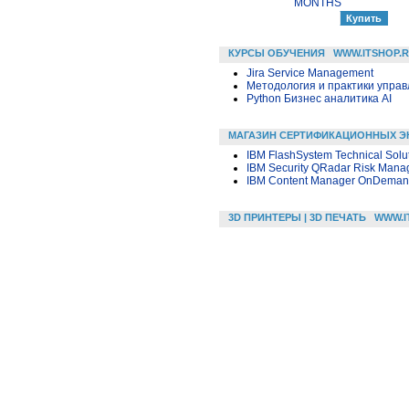
MONTHS
КУРСЫ ОБУЧЕНИЯ
WWW.ITSHOP.
Jira Service Management
Методология и практики упра
Python Бизнес аналитика AI
МАГАЗИН СЕРТИФИКАЦИОННЫХ Э
IBM FlashSystem Technical Solu
IBM Security QRadar Risk Manag
IBM Content Manager OnDemand
3D ПРИНТЕРЫ | 3D ПЕЧАТЬ
WWW.I