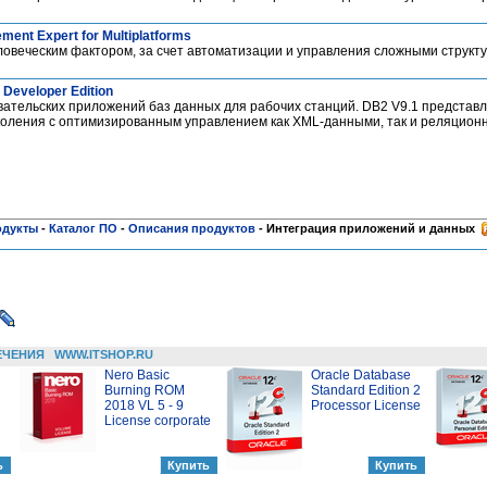
ent Expert for Multiplatforms
овеческим фактором, за счет автоматизации и управления сложными струк
 Developer Edition
ательских приложений баз данных для рабочих станций. DB2 V9.1 представл
оления с оптимизированным управлением как XML-данными, так и реляцион
одукты
-
Каталог ПО
-
Описания продуктов
-
Интеграция приложений и данных
ЕЧЕНИЯ
WWW.ITSHOP.RU
Nero Basic
Oracle Database
Burning ROM
Standard Edition 2
2018 VL 5 - 9
Processor License
License corporate