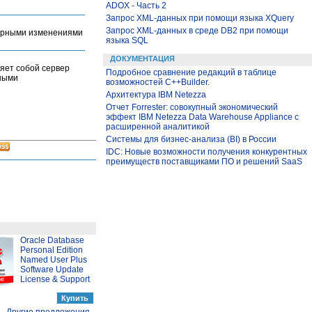
ADOX - Часть 2
Запрос XML-данных при помощи языка XQuery
Запрос XML-данных в среде DB2 при помощи
турными изменениями
языка SQL
ДОКУМЕНТАЦИЯ
яет собой сервер
Подробное сравнение редакций в таблице
ными
возможностей C++Builder.
Архитектура IBM Netezza
Отчет Forrester: совокупный экономический
эффект IBM Netezza Data Warehouse Appliance с
расширенной аналитикой
Системы для бизнес-анализа (BI) в России
IDC: Новые возможности получения конкурентных
преимуществ поставщиками ПО и решений SaaS
Oracle Database
Personal Edition
Named User Plus
Software Update
License & Support