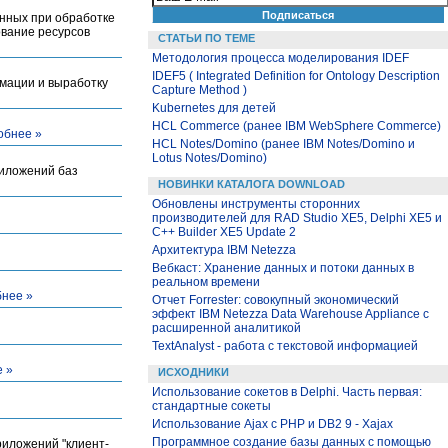
анных при обработке
ование ресурсов
СТАТЬИ ПО ТЕМЕ
Методология процесса моделирования IDEF
IDEF5 ( Integrated Definition for Ontology Description
мации и выработку
Capture Method )
Kubernetes для детей
HCL Commerce (ранее IBM WebSphere Commerce)
обнее »
HCL Notes/Domino (ранее IBM Notes/Domino и
Lotus Notes/Domino)
иложений баз
НОВИНКИ КАТАЛОГА DOWNLOAD
Обновлены инструменты сторонних
производителей для RAD Studio XE5, Delphi XE5 и
C++ Builder XE5 Update 2
Архитектура IBM Netezza
Вебкаст: Хранение данных и потоки данных в
реальном времени
нее »
Отчет Forrester: совокупный экономический
эффект IBM Netezza Data Warehouse Appliance с
расширенной аналитикой
TextAnalyst - работа с текстовой информацией
 »
ИСХОДНИКИ
Использование сокетов в Delphi. Часть первая:
стандартные сокеты
Использование Ajax с PHP и DB2 9 - Xajax
Программное создание базы данных с помощью
риложений "клиент-