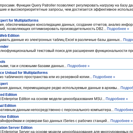
росами. Функции Query Patroller позволяют регулировать нагрузку на базу д
ьшие и высокоприоритетные запросы, чем достигается эффективное использ
ert for Multiplatforms
ия, обеспечивающее консолидацию данных, создание отчетов, анализ инфор
ий, позволяющих оптимизировать производительность DB2...
Подробнее »
Web Edition
вать данные из электронных таблиц Excel в различные базы данных...
Подр
ender
нофункциональный текстовый поиск для расширения функциональности пр
ools
ными, так и сложными базами данных...
Подробнее »
e Unload for Multiplatforms
из табличного пространства или из резервной копии...
Подробнее »
xpert
ания данных, перемещающее редко используемые данные в архивы...
Подроб
ed Edition
Enterprise Edition на основе модели ценообразования MSU...
Подробнее »
l Edition
оративным данным непосредственно с персонального компьютера...
Подробнее
ise Edition
эйнфреймам и серверам баз данных iSeries с рабочих станций...
Подробнее »
tion Server Edition
Enterprise Server на основе модели ценообразования для многоуровневых п