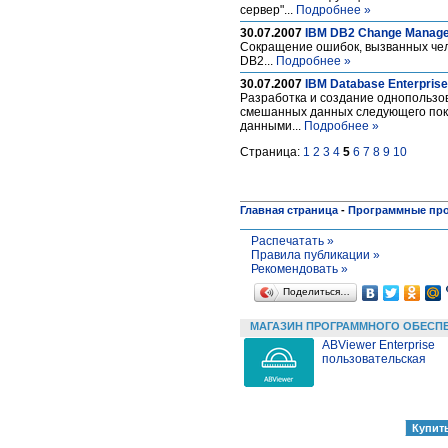
сервер"...
Подробнее »
30.07.2007
IBM DB2 Change Managem
Сокращение ошибок, вызванных чел
DB2...
Подробнее »
30.07.2007
IBM Database Enterprise
Разработка и создание однопользов
смешанных данных следующего пок
данными...
Подробнее »
Страница:
1
2
3
4
5
6
7
8
9
10
Главная страница
-
Программные пр
Распечатать »
Правила публикации »
Рекомендовать »
Поделиться…
МАГАЗИН ПРОГРАММНОГО ОБЕСП
ABViewer Enterprise
пользовательская