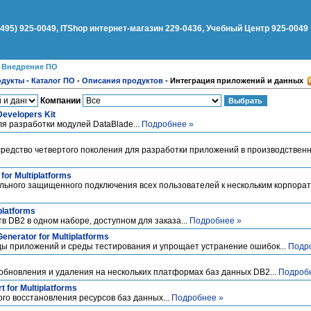
(495) 925-0049, ITShop интернет-магазин 229-0436, Учебный Центр 925-0049
●
Внедрение ПО
одукты
-
Каталог ПО
-
Описания продуктов
-
Интеграция приложений и данных
Компании
Developers Kit
я разработки модулей DataBlade...
Подробнее »
редство четвертого поколения для разработки приложений в производствен
for Multiplatforms
льного защищенного подключения всех пользователей к нескольким корпора
platforms
 DB2 в одном наборе, доступном для заказа...
Подробнее »
enerator for Multiplatforms
ы приложений и среды тестирования и упрощает устранение ошибок...
Подр
 обновления и удаления на нескольких платформах баз данных DB2...
Подроб
 for Multiplatforms
го восстановления ресурсов баз данных...
Подробнее »