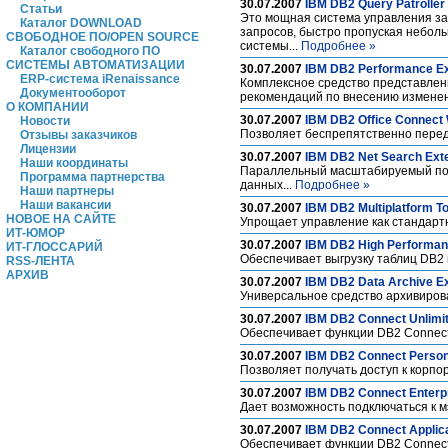
30.07.2007
IBM DB2 Query Patroller
Статьи
Это мощная система управления зап
Каталог DOWNLOAD
запросов, быстро пропуская небол
СВОБОДНОЕ ПО/OPEN SOURCE
системы...
Подробнее »
Каталог свободного ПО
СИСТЕМЫ АВТОМАТИЗАЦИИ
30.07.2007
IBM DB2 Performance Exp
ERP-система iRenaissance
Комплексное средство представлен
Документооборот
рекомендаций по внесению изменен
О КОМПАНИИ
30.07.2007
IBM DB2 Office Connect 
Новости
Позволяет беспрепятственно переда
Отзывы заказчиков
Лицензии
30.07.2007
IBM DB2 Net Search Ext
Наши координаты
Параллельный масштабируемый пол
Программа партнерства
данных...
Подробнее »
Наши партнеры
Наши вакансии
30.07.2007
IBM DB2 Multiplatform T
НОВОЕ НА САЙТЕ
Упрощает управление как стандарт
ИТ-ЮМОР
30.07.2007
IBM DB2 High Performanc
ИТ-ГЛОССАРИЙ
Обеспечивает выгрузку таблиц DB2 
RSS-ЛЕНТА
АРХИВ
30.07.2007
IBM DB2 Data Archive E
Универсальное средство архивиров
30.07.2007
IBM DB2 Connect Unlimit
Обеспечивает функции DB2 Connect 
30.07.2007
IBM DB2 Connect Persona
Позволяет получать доступ к корп
30.07.2007
IBM DB2 Connect Enterpr
Дает возможность подключаться к м
30.07.2007
IBM DB2 Connect Applica
Обеспечивает функции DB2 Connect 