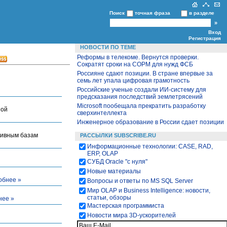
Поиск
точная фраза
в разделе
Вход
Регистрация
НОВОСТИ ПО ТЕМЕ
Реформы в телекоме. Вернутся проверки.
Сократят сроки на СОРМ для нужд ФСБ
Россияне сдают позиции. В стране впервые за
семь лет упала цифровая грамотность
Российские ученые создали ИИ‑систему для
предсказания последствий землетрясений
Microsoft пообещала прекратить разработку
ной
сверхинтеллекта
Инженерное образование в России сдает позиции
тивным базам
РАССЫЛКИ SUBSCRIBE.RU
Информационные технологии: CASE, RAD,
ERP, OLAP
СУБД Oracle "с нуля"
Новые материалы
обнее »
Вопросы и ответы по MS SQL Server
Мир OLAP и Business Intelligence: новости,
статьи, обзоры
нее »
Мастерская программиста
Новости мира 3D-ускорителей