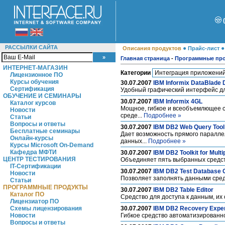
РАССЫЛКИ САЙТА
●
Описания продуктов
Прайс-лист
Главная страница
-
Программные пр
ИНТЕРНЕТ-МАГАЗИН
Категории
Лицензионное ПО
Курсы обучения
30.07.2007
IBM Informix DataBlade 
Сертификация
Удобный графический интерфейс дл
ОБУЧЕНИЕ И СЕМИНАРЫ
30.07.2007
IBM Informix 4GL
Каталог курсов
Мощное, гибкое и всеобъемлющее с
Новости
среде...
Подробнее »
Статьи
Вопросы и ответы
30.07.2007
IBM DB2 Web Query Tool 
Бесплатные семинары
Дает возможность прямого паралле
Онлайн-курсы
данных...
Подробнее »
Курсы Microsoft On-Demand
Кафедра МФТИ
30.07.2007
IBM DB2 Toolkit for Multi
ЦЕНТР ТЕСТИРОВАНИЯ
Объединяет пять выбранных средств
IT-Сертификации
30.07.2007
IBM DB2 Test Database G
Новости
Позволяет заполнять данными сред
Статьи
ПРОГРАММНЫЕ ПРОДУКТЫ
30.07.2007
IBM DB2 Table Editor
Каталог ПО
Средство для доступа к данным, их
Лицензиатор ПО
Схемы лицензирования
30.07.2007
IBM DB2 Recovery Expert
Новости
Гибкое средство автоматизированно
Вопросы и ответы