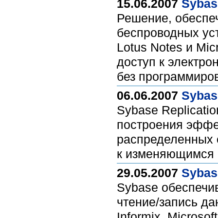
15.06.2007
Sybas
Решение, обеспе
беспроводных ус
Lotus Notes и Mi
доступ к электро
без программиро
06.06.2007
Sybas
Sybase Replicati
построения эффе
распределенных с
к изменяющимся 
29.05.2007
Sybas
Sybase обеспечив
чтение/запись да
Informix, Micros