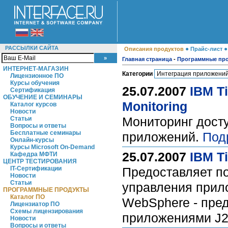
РАССЫЛКИ САЙТА
●
Описания продуктов
Прайс-лист
Главная страница
-
Программные пр
ИНТЕРНЕТ-МАГАЗИН
Категории
Лицензионное ПО
Курсы обучения
25.07.2007
IBM Ti
Сертификация
ОБУЧЕНИЕ И СЕМИНАРЫ
Monitoring
Каталог курсов
Новости
Мониторинг досту
Статьи
Вопросы и ответы
Бесплатные семинары
приложений.
Под
Онлайн-курсы
Курсы Microsoft On-Demand
25.07.2007
IBM T
Кафедра МФТИ
ЦЕНТР ТЕСТИРОВАНИЯ
IT-Сертификации
Предоставляет по
Новости
Статьи
управления прилож
ПРОГРАММНЫЕ ПРОДУКТЫ
Каталог ПО
WebSphere - пред
Лицензиатор ПО
Схемы лицензирования
приложениями J2
Новости
Вопросы и ответы