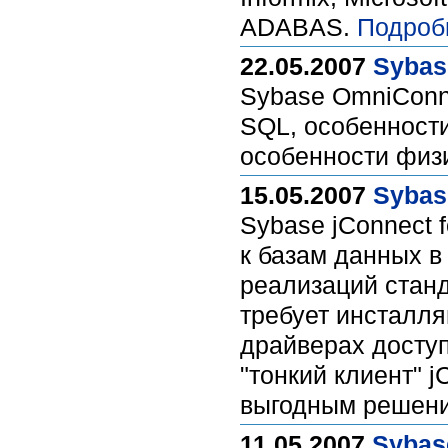
ADABAS.
Подроб
22.05.2007
Sybas
Sybase OmniConne
SQL, особенност
особенности физ
15.05.2007
Sybas
Sybase jConnect 
к базам данных в
реализаций стан
требует инсталля
драйверах досту
"тонкий клиент" 
выгодным решен
11.05.2007
Sybas