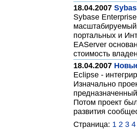
18.04.2007
Sybase
Sybase Enterprise
масштабируемый 
портальных и Ин
EAServer основа
стоимость владе
18.04.2007
Новые
Eclipse - интегр
Изначально проек
предназначенный
Потом проект был
развития сообще
Страница:
1
2
3
4