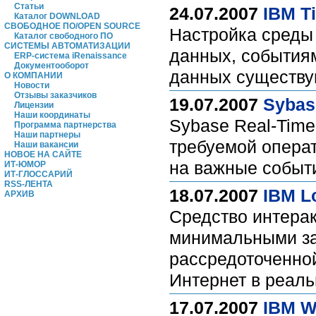
Статьи
24.07.2007
IBM T
Каталог DOWNLOAD
СВОБОДНОЕ ПО/OPEN SOURCE
Настройка среды
Каталог свободного ПО
СИСТЕМЫ АВТОМАТИЗАЦИИ
данных, события
ERP-система iRenaissance
Документооборот
данных существу
О КОМПАНИИ
Новости
Отзывы заказчиков
19.07.2007
Sybas
Лицензии
Наши координаты
Sybase Real-Time
Программа партнерства
Наши партнеры
требуемой опера
Наши вакансии
НОВОЕ НА САЙТЕ
на важные собы
ИТ-ЮМОР
ИТ-ГЛОССАРИЙ
RSS-ЛЕНТА
18.07.2007
IBM L
АРХИВ
Средство интера
минимальными за
рассредоточенной
Интернет в реал
17.07.2007
IBM W