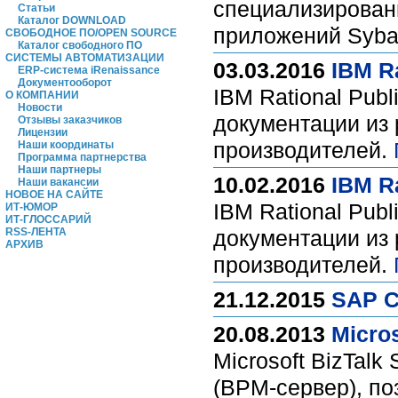
специализирован
Статьи
Каталог DOWNLOAD
приложений Syba
СВОБОДНОЕ ПО/OPEN SOURCE
Каталог свободного ПО
СИСТЕМЫ АВТОМАТИЗАЦИИ
03.03.2016
IBM Ra
ERP-система iRenaissance
Документооборот
IBM Rational Publ
О КОМПАНИИ
Новости
документации из 
Отзывы заказчиков
Лицензии
производителей.
Наши координаты
Программа партнерства
Наши партнеры
10.02.2016
IBM Ra
Наши вакансии
НОВОЕ НА САЙТЕ
IBM Rational Publ
ИТ-ЮМОР
ИТ-ГЛОССАРИЙ
RSS-ЛЕНТА
документации из 
АРХИВ
производителей.
21.12.2015
SAP Cr
20.08.2013
Micros
Microsoft BizTalk
(BPM-сервер), п