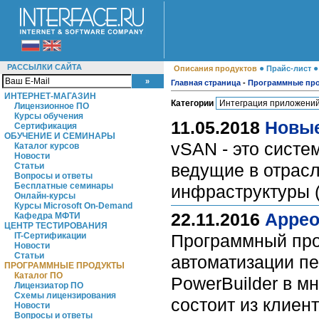
РАССЫЛКИ САЙТА
●
Описания продуктов
Прайс-лист
Главная страница
-
Программные пр
ИНТЕРНЕТ-МАГАЗИН
Категории
Лицензионное ПО
Курсы обучения
11.05.2018
Новые
Сертификация
ОБУЧЕНИЕ И СЕМИНАРЫ
vSAN - это систе
Каталог курсов
Новости
ведущие в отрас
Статьи
Вопросы и ответы
Бесплатные семинары
инфраструктуры 
Онлайн-курсы
Курсы Microsoft On-Demand
22.11.2016
Appeo
Кафедра МФТИ
ЦЕНТР ТЕСТИРОВАНИЯ
IT-Сертификации
Программный про
Новости
Статьи
автоматизации п
ПРОГРАММНЫЕ ПРОДУКТЫ
Каталог ПО
PowerBuilder в м
Лицензиатор ПО
Схемы лицензирования
состоит из клиен
Новости
Вопросы и ответы