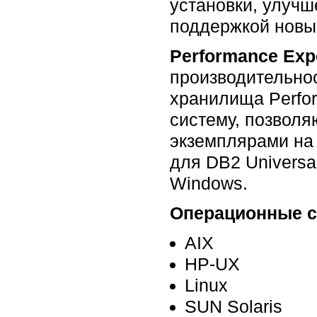
установки, улучш
поддержкой новых
Performance Exp
производительнос
хранилища Perfo
систему, позвол
экземплярами на
для DB2 Universal
Windows.
Операционные с
AIX
HP-UX
Linux
SUN Solaris