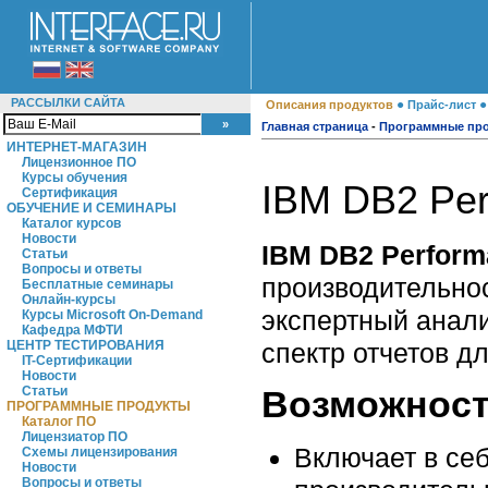
РАССЫЛКИ САЙТА
●
Описания продуктов
Прайс-лист
Главная страница
-
Программные пр
ИНТЕРНЕТ-МАГАЗИН
Лицензионное ПО
Курсы обучения
IBM DB2 Perf
Сертификация
ОБУЧЕНИЕ И СЕМИНАРЫ
Каталог курсов
Новости
IBM DB2 Performa
Статьи
Вопросы и ответы
производительнос
Бесплатные семинары
Онлайн-курсы
экспертный анали
Курсы Microsoft On-Demand
Кафедра МФТИ
спектр отчетов д
ЦЕНТР ТЕСТИРОВАНИЯ
IT-Сертификации
Новости
Статьи
Возможнос
ПРОГРАММНЫЕ ПРОДУКТЫ
Каталог ПО
Лицензиатор ПО
Включает в се
Схемы лицензирования
Новости
Вопросы и ответы