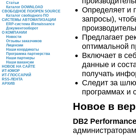
производитель
Статьи
Каталог DOWNLOAD
Определяет и 
СВОБОДНОЕ ПО/OPEN SOURCE
Каталог свободного ПО
запросы), что
СИСТЕМЫ АВТОМАТИЗАЦИИ
ERP-система iRenaissance
производитель
Документооборот
О КОМПАНИИ
Предлагает ре
Новости
Отзывы заказчиков
оптимальной п
Лицензии
Наши координаты
Включает в се
Программа партнерства
Наши партнеры
Наши вакансии
данные и сост
НОВОЕ НА САЙТЕ
ИТ-ЮМОР
получать инфо
ИТ-ГЛОССАРИЙ
RSS-ЛЕНТА
Следит за шлю
АРХИВ
программах и 
Новое в ве
DB2 Performance 
администраторам 