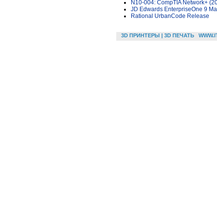
N10-004: CompTIA Network+ (20
JD Edwards EnterpriseOne 9 Man
Rational UrbanCode Release
3D ПРИНТЕРЫ | 3D ПЕЧАТЬ
WWW.I