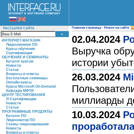
Главная страница
-
Новое на сайте
РАССЫЛКИ САЙТА
02.04.2024
Ро
ИНТЕРНЕТ-МАГАЗИН
Лицензионное ПО
Выручка обру
Курсы обучения
Сертификация
ОБУЧЕНИЕ И СЕМИНАРЫ
истории убы
Каталог курсов
Новости
Статьи
26.03.2024
Mi
Вопросы и ответы
Бесплатные семинары
Онлайн-курсы
Пользователи
Курсы Microsoft On-Demand
Кафедра МФТИ
ЦЕНТР ТЕСТИРОВАНИЯ
миллиарды д
IT-Сертификации
Новости
Статьи
10.03.2024
Ро
ПРОГРАММНЫЕ ПРОДУКТЫ
Каталог ПО
Лицензиатор ПО
проработала
Схемы лицензирования
Новости
Вопросы и ответы