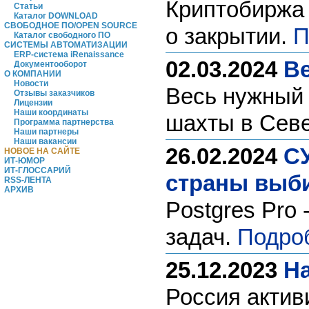
Криптобиржа
Статьи
Каталог DOWNLOAD
СВОБОДНОЕ ПО/OPEN SOURCE
о закрытии.
П
Каталог свободного ПО
СИСТЕМЫ АВТОМАТИЗАЦИИ
ERP-система iRenaissance
02.03.2024
Ве
Документооборот
О КОМПАНИИ
Новости
Весь нужный 
Отзывы заказчиков
Лицензии
Наши координаты
шахты в Сев
Программа партнерства
Наши партнеры
Наши вакансии
26.02.2024
СУ
НОВОЕ НА САЙТЕ
ИТ-ЮМОР
ИТ-ГЛОССАРИЙ
страны выби
RSS-ЛЕНТА
АРХИВ
Postgres Pro 
задач.
Подро
25.12.2023
На
Россия актив