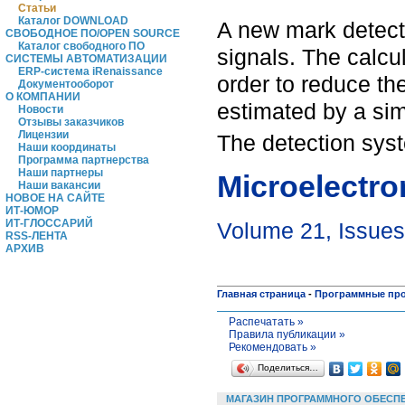
Статьи
Каталог DOWNLOAD
A new mark detect
СВОБОДНОЕ ПО/OPEN SOURCE
Каталог свободного ПО
signals. The calcu
СИСТЕМЫ АВТОМАТИЗАЦИИ
ERP-система iRenaissance
order to reduce th
Документооборот
О КОМПАНИИ
estimated by a sim
Новости
Отзывы заказчиков
Лицензии
The detection sys
Наши координаты
Программа партнерства
Наши партнеры
Microelectro
Наши вакансии
НОВОЕ НА САЙТЕ
ИТ-ЮМОР
ИТ-ГЛОССАРИЙ
Volume 21, Issues
RSS-ЛЕНТА
АРХИВ
Главная страница
-
Программные пр
Распечатать »
Правила публикации »
Рекомендовать »
Поделиться…
МАГАЗИН ПРОГРАММНОГО ОБЕСП