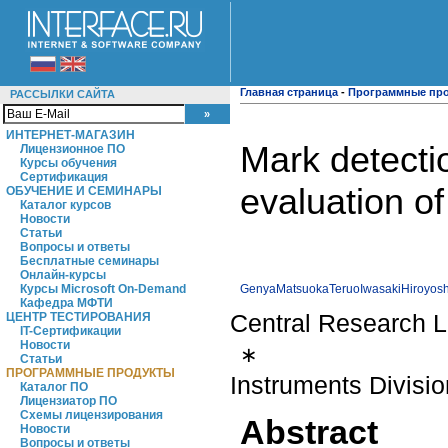
Главная страница
-
Программные пр
РАССЫЛКИ САЙТА
ИНТЕРНЕТ-МАГАЗИН
Mark detecti
Лицензионное ПО
Курсы обучения
Сертификация
evaluation o
ОБУЧЕНИЕ И СЕМИНАРЫ
Каталог курсов
Новости
Статьи
Вопросы и ответы
Бесплатные семинары
Онлайн-курсы
GenyaMatsuoka
TeruoIwasaki
Hiroyos
Курсы Microsoft On-Demand
Кафедра МФТИ
Central Research L
ЦЕНТР ТЕСТИРОВАНИЯ
IT-Сертификации
Новости
∗
Статьи
ПРОГРАММНЫЕ ПРОДУКТЫ
Instruments Divisio
Каталог ПО
Лицензиатор ПО
Схемы лицензирования
Abstract
Новости
Вопросы и ответы