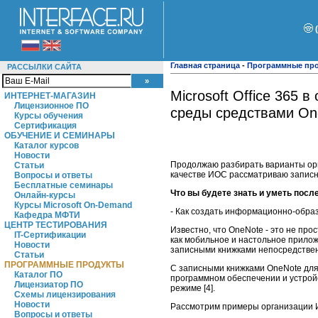
Главная страница
-
Программные пр
РАССЫЛКИ САЙТА
Microsoft Office 365
ИНТЕРНЕТ-МАГАЗИН
Лицензионное ПО
среды средствами On
Курсы обучения
Сертификация
ОБУЧЕНИЕ И СЕМИНАРЫ
Каталог курсов
Новости
Продолжаю разбирать варианты орга
Статьи
качестве ИОС рассматриваю записн
Вопросы и ответы
Бесплатные семинары
Что вы будете знать и уметь посл
Онлайн-курсы
Курсы Microsoft On-Demand
- Как создать информационно-обра
Кафедра МФТИ
ЦЕНТР ТЕСТИРОВАНИЯ
Известно, что OneNote - это не про
IT-Сертификации
как мобильное и настольное приложе
Новости
записными книжками непосредственно
Статьи
ПРОГРАММНЫЕ ПРОДУКТЫ
С записными книжками OneNote для
Каталог ПО
программном обеспечении и устрой
Лицензиатор ПО
режиме [4].
Схемы лицензирования
Новости
Рассмотрим примеры организации И
Вопросы и ответы