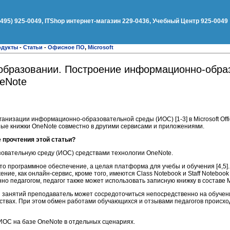
(495) 925-0049, ITShop интернет-магазин 229-0436, Учебный Центр 925-0049
одукты
-
Статьи
-
Офисное ПО
,
Microsoft
 в образовании. Построение информационно-обр
eNote
низации информационно-образовательной среды (ИОС) [1-3] в Microsoft Offic
ые книжки OneNote совместно в другими сервисами и приложениями.
е прочтения этой статьи?
зовательную среду (ИОС) средствами технологии OneNote.
сто программное обеспечение, а целая платформа для учебы и обучения [4,5]
ние, как онлайн-сервис, кроме того, имеются Class Notebook и Staff Noteboo
 педагогом, педагог также может использовать записную книжку в составе Mic
 занятий преподаватель может сосредоточиться непосредственно на обучени
ствах. При этом обмен работами обучающихся и отзывами педагогов происхо
ОС на базе OneNote в отдельных сценариях.