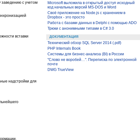
у заведению с учетом
Microsoft выложила в открытый доступ исходный
код начальных версий MS-DOS и Word
Своё приложение на Node.js с хранением в
инхронизацией
Dropbox - это просто
Работа с базами данных в Delphi с помощью ADO
Трюки с анонимными типами в C# 3.0
ожности вставки
ДОКУМЕНТАЦИЯ
Технический обзор SQL Server 2014 (.pdf)
PHP Internals Book
Системы для бизнес-анализа (BI) в России
"Слово не воробей…". Переписка по электронной
почте
DWG TrueView
ьные надстройки для
альнейшего
формации.