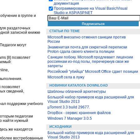
документация
Программирование на Visual Basic/Visual
Studio и ASP/ASP.NET
обучение в группе и
 для раздаточных
СТАТЬИ ПО ТЕМЕ
 одной записной книжке
Microsoft внезапно отменил санкции против
России
Педагоги могут
Знаменитая почта для секретной переписки
Proton сдала своего клиента полиции
Санкции побоку. Microsoft продлевает лицензии
ams [8] позволяет
россиянам из-под полы, перечеркнув свои же
аемый:
запреты
line,
Российский "убийца" Microsoft Office сдает позиции
Microsoft села в лужу
 выполнения.
НОВИНКИ КАТАЛОГА DOWNLOAD
й позволяет
ных сведений,
Шаблоны облачной архитектуры
Большой набор примеров кода расширений для
Visual Studio 2013
нал поддержки учебного
µTorrent 3.3 build 29677.
DropBox - сервис хранения файлов
которым педагогам
Windows 7 Manager 3.0.5
ко найти нужный
ИСХОДНИКИ
десь же находятся
Большой набор примеров кода расширений для
Visual Studio 2013
аиболее востребованные