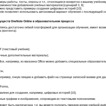
меры работы, тесты, опросы и т.п., относящиеся конкретно к вашему учебном
зможностям добавления учебных материалов [сценарий 3, 9].
жно представить примеры создания цифровых историй [10].
te позволяет использовать автономный вариант обучения с последующей с
муществ OneNote
Online
в образовательном процессе
вляясь достаточно гибкой платформой для организации обучения, имеет возм
 (контента):
 (текстовый учебник);
ичные дополнительные материалы);
fice, например, из магазина Office можно добавить специальные образовател
сы,
например, очную лекцию и добавить файл на странице записной книжки для д
 Forms,
наклеек для создания, например, цифровых историй [10],
зные графики и изображения, сопроводив их текстовыми пояснениями.
может быть распечатана, т.е. вы можете получить твердую копию учебной ин