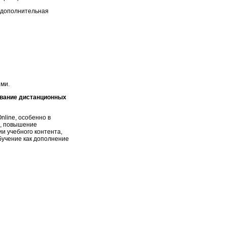
 дополнительная
ми.
ование дистанционных
line, особенно в
р, повышение
и учебного контента,
бучение как дополнение