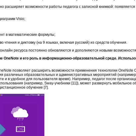
о расширяет возможности работы педагога с записной книжкой: появляется
диаграмм Visio;
ент в математические формулы;
о чтения и диктовку (на 9 языках, включая русский) из средств обучения.
и онлайн ресурса постоянно обновляются и дополняются новыми возможностя
ие OneNote
и его роль в информационно-образовательной среде. Использ
eNote позволяет расширить возможности применения технологии OneNote On
ия различных образовательных и административных мероприятий (наприме
е и в удобное для пользователя время). Например, педагог после организаци
пользования (например, Sway-учебники [11]), может развернуть мобильное о
дистанционное обучение [7].