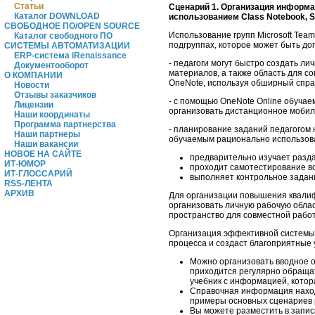
Статьи
Сценарий 1. Организация информ
Каталог DOWNLOAD
использованием Class
Notebook, S
СВОБОДНОЕ ПО/OPEN SOURCE
Использование групп Microsoft Team
Каталог свободного ПО
подгруппах, которое может быть до
СИСТЕМЫ АВТОМАТИЗАЦИИ
ERP-система iRenaissance
- педагоги могут быстро создать л
Документооборот
материалов, а также область для со
О КОМПАНИИ
OneNote, используя обширный спра
Новости
Отзывы заказчиков
- с помощью OneNote Online обучае
Лицензии
организовать дистанционное мобиль
Наши координаты
Программа партнерства
- планирование заданий педагогом н
Наши партнеры
обучаемым рационально использова
Наши вакансии
НОВОЕ НА САЙТЕ
предварительно изучает разда
ИТ-ЮМОР
проходит самотестирование во 
ИТ-ГЛОССАРИЙ
выполняет контрольное задани
RSS-ЛЕНТА
АРХИВ
Для организации повышения квалифи
организовать личную рабочую облас
пространство для совместной работ
Организация эффективной системы 
процесса и создаст благоприятные 
Можно организовать вводное о
приходится регулярно обращат
учебник с информацией, котор
Справочная информация находи
примеры основных сценариев р
Вы можете разместить в запис