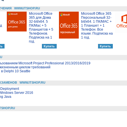
ЕЧЕНИЯ
WWW.ITSHOP.RU
Microsoft Office
Microsoft Office 365
365 для Дома
Персональный 32-
32-bit/x64. 5
bit/x64. 1 ПК/MAC +
од
ПК/Mac + 5
1 Планшет + 1
Планшетов + 5
Телефон. Все
Телефонов.
языки. Подписка на
Подписка на 1
1 год.
год.
RU
зованием Microsoft Project Professional 2013/2016/2019
 жизненным циклом требований
 Delphi 10 Seattle
КЗАМЕНОВ
WWW.ITSHOP.RU
 Deployment
 Windows Server 2016
ng Java
TSHOP.RU