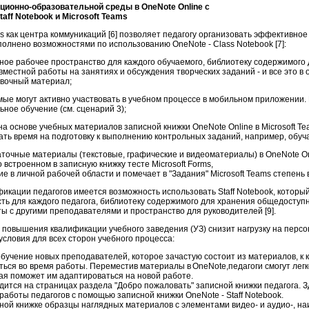
ационно-образовательной среды в OneNote
Online
с
taff
Notebook
и Microsoft
Teams
s как центра коммуникаций [6] позволяет педагогу организовать эффективное 
полнено возможностями по использованию OneNote - Class Notebook [7]:
ичное рабочее пространство для каждого обучаемого, библиотеку содержимого
вместной работы на занятиях и обсуждения творческих заданий - и все это в
вочный материал;
мые могут активно участвовать в учебном процессе в мобильном приложении. 
ное обучение (см. сценарий 3);
а основе учебных материалов записной книжки OneNote Online в Microsoft Te
ть время на подготовку к выполнению контрольных заданий, например, обуч
точные материалы (текстовые, графические и видеоматериалы) в OneNote On
встроенном в записную книжку тесте Microsoft Forms,
е в личной рабочей области и помечает в "Задания" Microsoft Teams степень
кации педагогов имеется возможность использовать Staff Notebook, которы
ть для каждого педагога, библиотеку содержимого для хранения общедоступ
ы с другими преподавателями и пространство для руководителей [9].
повышения квалификации учебного заведения (УЗ) снизит нагрузку на персо
условия для всех сторон учебного процесса:
бучение новых преподавателей, которое зачастую состоит из материалов, к 
ься во время работы. Переместив материалы в OneNote,педагоги смогут лег
ая поможет им адаптироваться на новой работе.
тся на страницах раздела "Добро пожаловать" записной книжки педагога. З
аботы педагогов с помощью записной книжки OneNote - Staff Notebook.
ной книжке образцы наглядных материалов с элементами видео- и аудио-, н