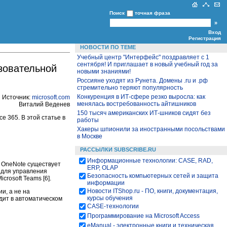
Поиск
точная фраза
Вход
Регистрация
НОВОСТИ ПО ТЕМЕ
Учебный центр "Интерфейс" поздравляет с 1
сентября! И приглашает в новый учебный год за
азовательной
новыми знаниями!
Россияне уходят из Рунета. Домены .ru и .рф
стремительно теряют популярность
Конкуренция в ИТ-сфере резко выросла: как
Источник:
microsoft
.com
менялась востребованность айтишников
Виталий Веденев
150 тысяч американских ИТ-шников сидят без
e 365. В этой статье в
работы
Хакеры шпионили за иностранными посольствами
в Москве
РАССЫЛКИ SUBSCRIBE.RU
Информационные технологии: CASE, RAD,
. OneNote существует
ERP, OLAP
k для управления
Безопасность компьютерных сетей и защита
rosoft Teams [6].
информации
Новости ITShop.ru - ПО, книги, документация,
и, а не на
курсы обучения
дит в автоматическом
CASE-технологии
Программирование на Microsoft Access
eManual - электронные книги и техническая