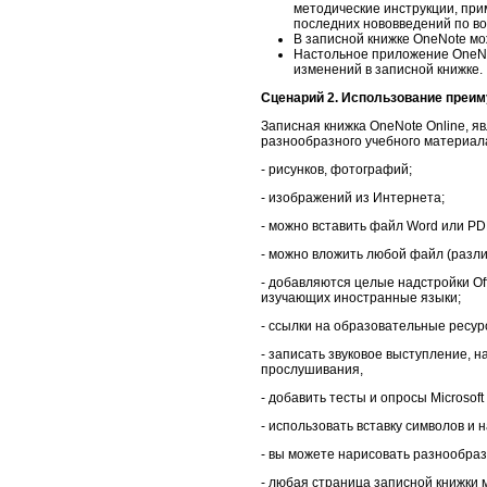
методические инструкции, при
последних нововведений по во
В записной книжке OneNote мо
Настольное приложение OneNo
изменений в записной книжке.
Сценарий 2. Использование преи
Записная книжка OneNote Online, я
разнообразного учебного материала
- рисунков, фотографий;
- изображений из Интернета;
- можно вставить файл Word или PDF
- можно вложить любой файл (разл
- добавляются целые надстройки Of
изучающих иностранные языки;
- ссылки на образовательные ресур
- записать звуковое выступление, 
прослушивания,
- добавить тесты и опросы Microsoft
- использовать вставку символов и 
- вы можете нарисовать разнообра
- любая страница записной книжки 