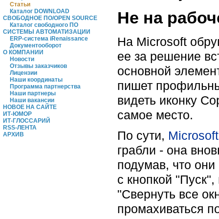
Статьи
Каталог DOWNLOAD
Не на рабоч
СВОБОДНОЕ ПО/OPEN SOURCE
Каталог свободного ПО
СИСТЕМЫ АВТОМАТИЗАЦИИ
На Microsoft обр
ERP-система iRenaissance
Документооборот
О КОМПАНИИ
ее за решение вс
Новости
Отзывы заказчиков
основной элемент
Лицензии
Наши координаты
пишет профильны
Программа партнерства
Наши партнеры
видеть иконку Cop
Наши вакансии
НОВОЕ НА САЙТЕ
самое место.
ИТ-ЮМОР
ИТ-ГЛОССАРИЙ
RSS-ЛЕНТА
По сути,
Microsoft
АРХИВ
грабли - она вно
подумав, что они
с кнопкой "Пуск"
"Свернуть все окн
промахиваться по