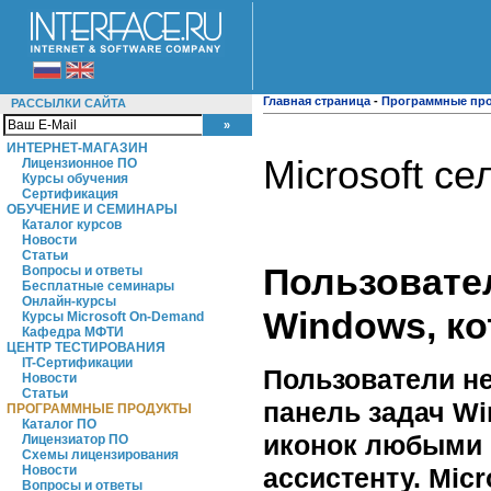
Главная страница
-
Программные пр
РАССЫЛКИ САЙТА
ИНТЕРНЕТ-МАГАЗИН
Microsoft се
Лицензионное ПО
Курсы обучения
Сертификация
ОБУЧЕНИЕ И СЕМИНАРЫ
Каталог курсов
Новости
Статьи
Пользовате
Вопросы и ответы
Бесплатные семинары
Онлайн-курсы
Windows, к
Курсы Microsoft On-Demand
Кафедра МФТИ
ЦЕНТР ТЕСТИРОВАНИЯ
IT-Сертификации
Пользователи не
Новости
Статьи
панель задач Wi
ПРОГРАММНЫЕ ПРОДУКТЫ
Каталог ПО
иконок любыми м
Лицензиатор ПО
Схемы лицензирования
Новости
ассистенту. Micr
Вопросы и ответы