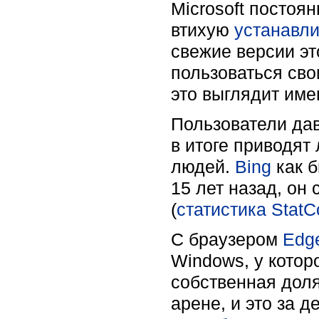
Microsoft постоя
втихую
устанавли
свежие версии эт
пользоваться св
это выглядит име
Пользователи дав
в итоге приводят
людей.
Bing
как б
15 лет назад, он
(
статистика StatC
С браузером
Edg
Windows, у котор
собственная дол
арене, и это за 