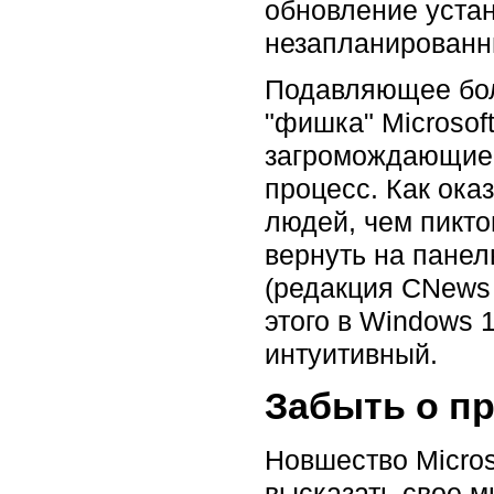
обновление устан
незапланированн
Подавляющее бол
"фишка" Microsof
загромождающие 
процесс. Как ока
людей, чем пикт
вернуть на панел
(редакция CNews 
этого в Windows 
интуитивный.
Забыть о п
Новшество Micros
высказать свое м