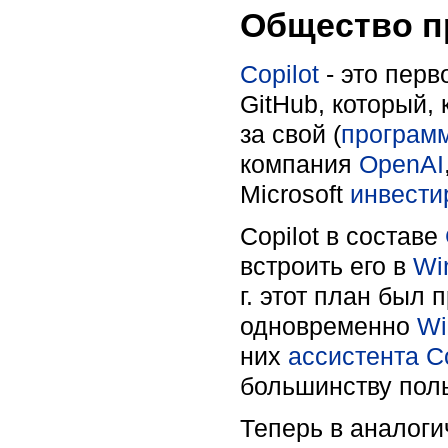
Общество пр
Copilot
- это пер
GitHub, который,
за свой (
програм
компания
OpenAI
Microsoft
инвести
Copilot в составе
встроить его в
Wi
г. этот план был
одновременно
Wi
них
ассистента
C
большинству пол
Теперь в аналоги