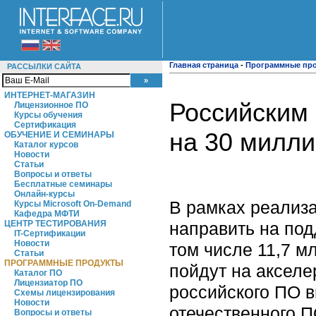
Главная страница
-
Программные пр
РАССЫЛКИ САЙТА
ИНТЕРНЕТ-МАГАЗИН
Российским
Лицензионное ПО
Курсы обучения
Сертификация
на 30 милл
ОБУЧЕНИЕ И СЕМИНАРЫ
Каталог курсов
Новости
Статьи
Вопросы и ответы
Бесплатные семинары
Онлайн-курсы
В рамках реализ
Курсы Microsoft On-Demand
Кафедра МФТИ
направить на под
ЦЕНТР ТЕСТИРОВАНИЯ
IT-Сертификации
Новости
том числе 11,7 м
Статьи
ПРОГРАММНЫЕ ПРОДУКТЫ
пойдут на акселе
Каталог ПО
Лицензиатор ПО
российского ПО в
Схемы лицензирования
Новости
отечественного П
Вопросы и ответы