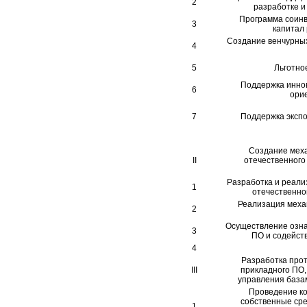
2
разработке и
Программа соинв
3
капитал
Создание венчурны
4
5
Льготно
Поддержка инно
6
ори
7
Поддержка эксп
Создание мех
II
отечественного
Разработка и реали
1
отечественн
Реализация меха
2
Осуществление озна
3
ПО и содейств
4
Разработка прот
III
прикладного ПО,
управления база
Проведение ко
собственные сре
1