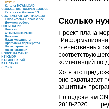
Статьи
Каталог DOWNLOAD
СВОБОДНОЕ ПО/OPEN SOURCE
Каталог свободного ПО
СИСТЕМЫ АВТОМАТИЗАЦИИ
Сколько ну
ERP-система iRenaissance
Документооборот
О КОМПАНИИ
Новости
Проект плана ме
Отзывы заказчиков
Лицензии
"Информационная
Наши координаты
Программа партнерства
отечественных ра
Наши партнеры
Наши вакансии
соответствующег
НОВОЕ НА САЙТЕ
ИТ-ЮМОР
ИТ-ГЛОССАРИЙ
компетенций по д
RSS-ЛЕНТА
АРХИВ
Хотя это предлож
оно охватывает п
защитных програ
По подсчетам CN
2018-2020 г.г. пр