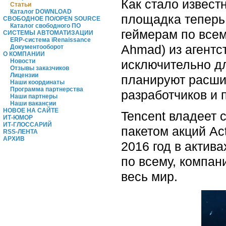
Как стало извест
Статьи
Каталог DOWNLOAD
площадка теперь
СВОБОДНОЕ ПО/OPEN SOURCE
Каталог свободного ПО
геймерам по всем
СИСТЕМЫ АВТОМАТИЗАЦИИ
ERP-система iRenaissance
Ahmad) из агентс
Документооборот
О КОМПАНИИ
исключительно дл
Новости
Отзывы заказчиков
Лицензии
планируют расши
Наши координаты
Программа партнерства
разработчиков и 
Наши партнеры
Наши вакансии
НОВОЕ НА САЙТЕ
Tencent владеет 
ИТ-ЮМОР
ИТ-ГЛОССАРИЙ
пакетом акций Act
RSS-ЛЕНТА
АРХИВ
2016 год в актив
по всему, компан
весь мир.