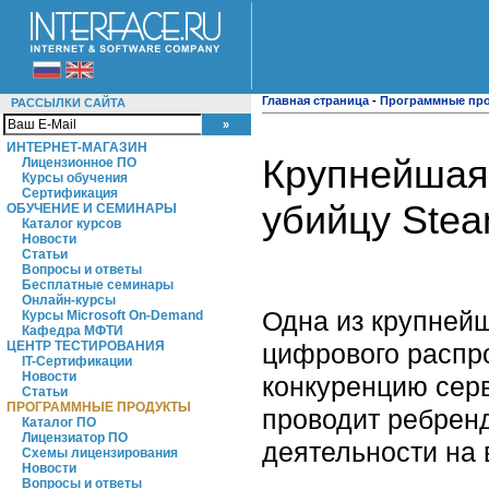
Главная страница
-
Программные пр
РАССЫЛКИ САЙТА
ИНТЕРНЕТ-МАГАЗИН
Крупнейшая 
Лицензионное ПО
Курсы обучения
Сертификация
убийцу Ste
ОБУЧЕНИЕ И СЕМИНАРЫ
Каталог курсов
Новости
Статьи
Вопросы и ответы
Бесплатные семинары
Онлайн-курсы
Одна из крупней
Курсы Microsoft On-Demand
Кафедра МФТИ
цифрового распро
ЦЕНТР ТЕСТИРОВАНИЯ
IT-Сертификации
Новости
конкуренцию серв
Статьи
ПРОГРАММНЫЕ ПРОДУКТЫ
проводит ребрен
Каталог ПО
Лицензиатор ПО
деятельности на 
Схемы лицензирования
Новости
Вопросы и ответы