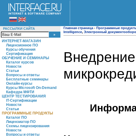
Главная страница
-
Программные продукт
РАССЫЛКИ САЙТА
Intelligence
,
Электронный документооборо
ИНТЕРНЕТ-МАГАЗИН
Лицензионное ПО
Курсы обучения
Внедрение
Сертификация
ОБУЧЕНИЕ И СЕМИНАРЫ
Каталог курсов
Новости
микрокред
Статьи
Вопросы и ответы
Бесплатные семинары
Онлайн-курсы
Курсы Microsoft On-Demand
Кафедра МФТИ
ЦЕНТР ТЕСТИРОВАНИЯ
IT-Сертификации
Информац
Новости
Статьи
ПРОГРАММНЫЕ ПРОДУКТЫ
Каталог ПО
Лицензиатор ПО
Схемы лицензирования
Новости
Вопросы и ответы