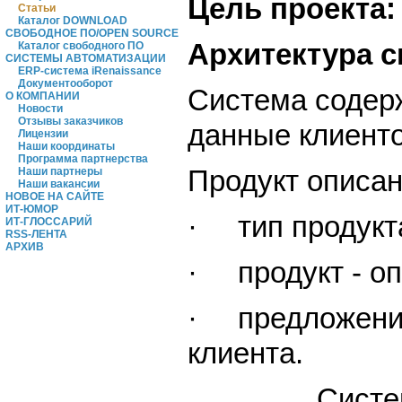
Цель проекта:
Статьи
Каталог DOWNLOAD
СВОБОДНОЕ ПО/OPEN SOURCE
Архитектура 
Каталог свободного ПО
СИСТЕМЫ АВТОМАТИЗАЦИИ
ERP-система iRenaissance
Документооборот
Система содерж
О КОМПАНИИ
Новости
Отзывы заказчиков
данные клиенто
Лицензии
Наши координаты
Программа партнерства
Продукт описан
Наши партнеры
Наши вакансии
НОВОЕ НА САЙТЕ
ИТ-ЮМОР
· тип продукта 
ИТ-ГЛОССАРИЙ
RSS-ЛЕНТА
АРХИВ
· продукт - оп
· предложение
клиента.
Система позв