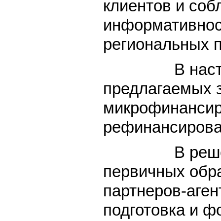
клиентов и соб
информативност
региональных 
В настоящее 
предлагаемых з
микрофинансиро
рефинансирован
В решении ав
первичных обра
партнеров-аген
подготовка и ф