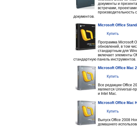
документы и презента
встречами, проектами 
производительность с
документов.
Microsoft Office Stan
Купить
Программа Microsoft O
обновлений, в том чи
стандартным для Wind
включает элементы Off
стандартную панель инструментов.
Microsoft Office Mac 
Купить
Все редакции Office 
являются Universal-п
и Intel Mac.
Microsoft Office Mac
Купить
Выпуск Office 2008 Ho
домашнего использов