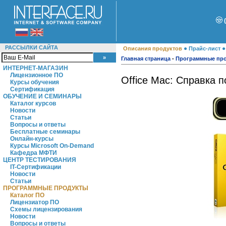
РАССЫЛКИ САЙТА
●
Описания продуктов
Прайс-лист
Главная страница
-
Программные пр
ИНТЕРНЕТ-МАГАЗИН
Лицензионное ПО
Office Mac: Справка 
Курсы обучения
Сертификация
ОБУЧЕНИЕ И СЕМИНАРЫ
Каталог курсов
Новости
Статьи
Вопросы и ответы
Бесплатные семинары
Онлайн-курсы
Курсы Microsoft On-Demand
Кафедра МФТИ
ЦЕНТР ТЕСТИРОВАНИЯ
IT-Сертификации
Новости
Статьи
ПРОГРАММНЫЕ ПРОДУКТЫ
Каталог ПО
Лицензиатор ПО
Схемы лицензирования
Новости
Вопросы и ответы