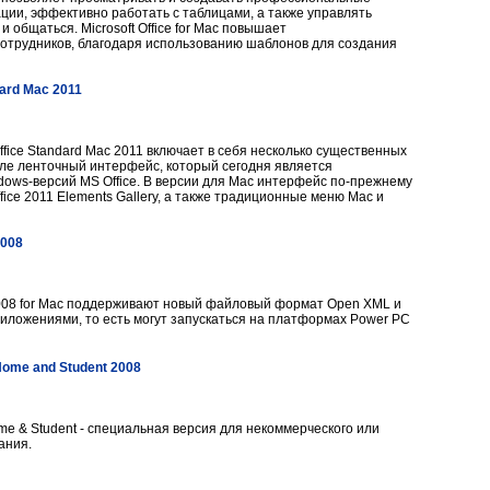
ции, эффективно работать с таблицами, а также управлять
и общаться. Microsoft Office for Mac повышает
отрудников, благодаря использованию шаблонов для создания
dard Mac 2011
ffice Standard Mac 2011 включает в себя несколько существенных
сле ленточный интерфейс, который сегодня является
ows-версий MS Office. В версии для Mac интерфейс по-прежнему
ice 2011 Elements Gallery, а также традиционные меню Mac и
2008
2008 for Mac поддерживают новый файловый формат Open XML и
риложениями, то есть могут запускаться на платформах Power PC
 Home and Student 2008
me & Student - специальная версия для некоммерческого или
ания.