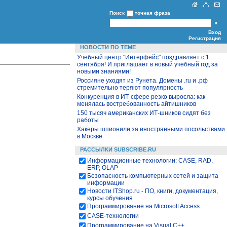
Поиск
точная фраза
Вход
Регистрация
НОВОСТИ ПО ТЕМЕ
Учебный центр "Интерфейс" поздравляет с 1
сентября! И приглашает в новый учебный год за
новыми знаниями!
Россияне уходят из Рунета. Домены .ru и .рф
стремительно теряют популярность
Конкуренция в ИТ-сфере резко выросла: как
менялась востребованность айтишников
150 тысяч американских ИТ-шников сидят без
работы
Хакеры шпионили за иностранными посольствами
в Москве
РАССЫЛКИ SUBSCRIBE.RU
Информационные технологии: CASE, RAD,
ERP, OLAP
Безопасность компьютерных сетей и защита
информации
Новости ITShop.ru - ПО, книги, документация,
курсы обучения
Программирование на Microsoft Access
CASE-технологии
Программирование на Visual С++