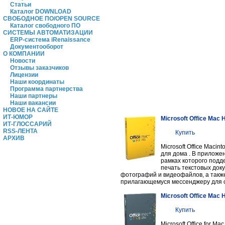
Статьи
Каталог DOWNLOAD
СВОБОДНОЕ ПО/OPEN SOURCE
Каталог свободного ПО
СИСТЕМЫ АВТОМАТИЗАЦИИ
ERP-система iRenaissance
Документооборот
О КОМПАНИИ
Новости
Отзывы заказчиков
Лицензии
Наши координаты
Программа партнерства
Наши партнеры
Наши вакансии
НОВОЕ НА САЙТЕ
ИТ-ЮМОР
Microsoft Office Mac 
ИТ-ГЛОССАРИЙ
RSS-ЛЕНТА
Купить
АРХИВ
Microsoft Office Maci
для дома . В приложен
рамках которого подд
печать текстовых док
фотографий и видеофайлов, а такж
прилагающемуся мессенджеру для
Microsoft Office Mac
Купить
Microsoft Office for 