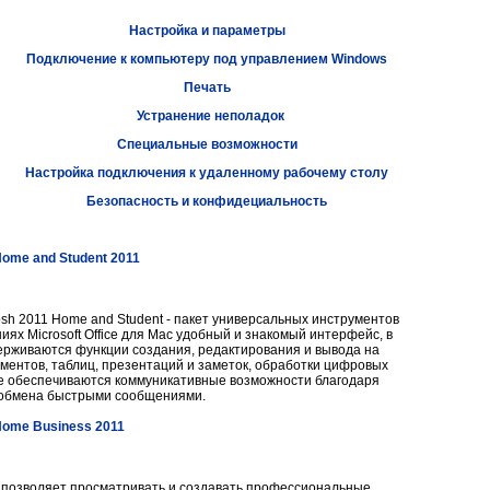
Настройка и параметры
Подключение к компьютеру под управлением Windows
Печать
Устранение неполадок
Специальные возможности
Настройка подключения к удаленному рабочему столу
Безопасность и конфидециальность
Home and Student 2011
ntosh 2011 Home and Student - пакет универсальных инструментов
иях Microsoft Office для Mac удобный и знакомый интерфейс, в
ерживаются функции создания, редактирования и вывода на
ументов, таблиц, презентаций и заметок, обработки цифровых
е обеспечиваются коммуникативные возможности благодаря
 обмена быстрыми сообщениями.
 Home Business 2011
Mac позволяет просматривать и создавать профессиональные