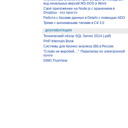
код начальных версий MS-DOS и Word
Своё приложение на Node.js с хранением в
Dropbox - это просто
Работа с базами данных в Delphi с помощью ADO
Трюки с анонимными типами в C# 3.0
ДОКУМЕНТАЦИЯ
Технический обзор SQL Server 2014 (.pdf)
PHP Internals Book
Системы для бизнес-анализа (BI) в России
"Слово не воробей…". Переписка по электронной
почте
DWG TrueView