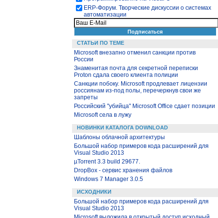
ЕRP-Форум. Творческие дискуссии о системах
автоматизации
СТАТЬИ ПО ТЕМЕ
Microsoft внезапно отменил санкции против
России
Знаменитая почта для секретной переписки
Proton сдала своего клиента полиции
Санкции побоку. Microsoft продлевает лицензии
россиянам из-под полы, перечеркнув свои же
запреты
Российский "убийца" Microsoft Office сдает позиции
Microsoft села в лужу
НОВИНКИ КАТАЛОГА DOWNLOAD
Шаблоны облачной архитектуры
Большой набор примеров кода расширений для
Visual Studio 2013
µTorrent 3.3 build 29677.
DropBox - сервис хранения файлов
Windows 7 Manager 3.0.5
ИСХОДНИКИ
Большой набор примеров кода расширений для
Visual Studio 2013
Microsoft выложила в открытый доступ исходный