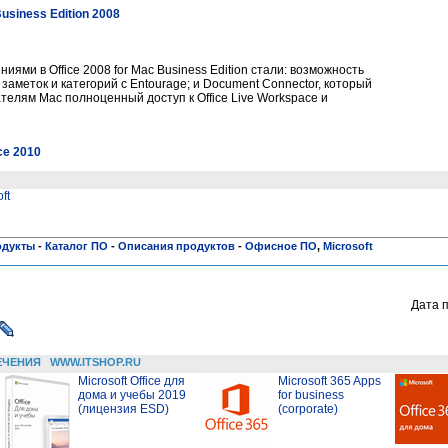
Business Edition 2008
ями в Office 2008 for Mac Business Edition стали: возможность
заметок и категорий с Entourage; и Document Connector, который
телям Mac полноценный доступ к Office Live Workspace и
ce 2010
ft
одукты
-
Каталог ПО
-
Описания продуктов
-
Офисное ПО
,
Microsoft
Дата 
ЕЧЕНИЯ
WWW.ITSHOP.RU
Microsoft Office для
Microsoft 365 Apps
дома и учебы 2019
for business
(лицензия ESD)
(corporate)