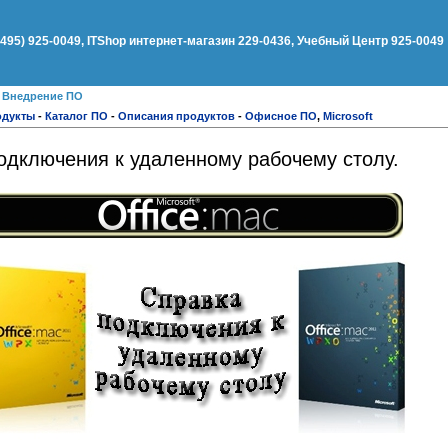
(495) 925-0049, ITShop интернет-магазин 229-0436, Учебный Центр 925-0049
●
Внедрение ПО
одукты
-
Каталог ПО
-
Описания продуктов
-
Офисное ПО
,
Microsoft
подключения к удаленному рабочему столу.