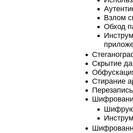
Аутенти
Взлом с
Обход п
Инструм
приложе
Стеганогра
Скрытие да
Обфускаци
Стирание а
Перезапись
Шифрован
Шифрую
Инструм
Шифрованн