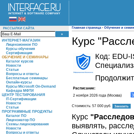
Главная страница
-
Обучение и семи
РАССЫЛКИ САЙТА
Курс "Рассл
ИНТЕРНЕТ-МАГАЗИН
Лицензионное ПО
Курсы обучения
Сертификация
Код:
EDU-I
ОБУЧЕНИЕ И СЕМИНАРЫ
Каталог курсов
Специализ
Новости
Статьи
Вопросы и ответы
Продолжите
Бесплатные семинары
Онлайн-курсы
Курсы Microsoft On-Demand
Расписание:
Кафедра МФТИ
ЦЕНТР ТЕСТИРОВАНИЯ
2 ноября 2026 года (Москва)
IT-Сертификации
Новости
Стоимость:
57 000 руб.
Статьи
ПРОГРАММНЫЕ ПРОДУКТЫ
Курс
"Расследов
Каталог ПО
Лицензиатор ПО
выявлять, рассле
Схемы лицензирования
Новости
Вопросы и ответы