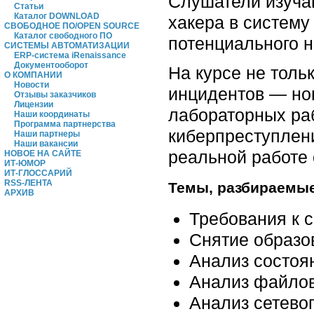
Слушатели изуча
Статьи
Каталог DOWNLOAD
хакера в систему
СВОБОДНОЕ ПО/OPEN SOURCE
Каталог свободного ПО
потенциального 
СИСТЕМЫ АВТОМАТИЗАЦИИ
ERP-система iRenaissance
Документооборот
На курсе не толь
О КОМПАНИИ
Новости
инцидентов — но
Отзывы заказчиков
Лицензии
лабораторных раб
Наши координаты
Программа партнерства
киберпреступлен
Наши партнеры
Наши вакансии
реальной работе
НОВОЕ НА САЙТЕ
ИТ-ЮМОР
ИТ-ГЛОССАРИЙ
RSS-ЛЕНТА
Темы, разбираемые
АРХИВ
Требования к 
Снятие образов
Анализ состоя
Анализ файлов
Анализ сетево