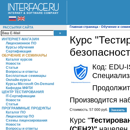
Главная страница
-
Обучение и семи
РАССЫЛКИ САЙТА
Курс "Тести
ИНТЕРНЕТ-МАГАЗИН
Лицензионное ПО
Курсы обучения
безопасност
Сертификация
ОБУЧЕНИЕ И СЕМИНАРЫ
Каталог курсов
Новости
Код:
EDU-I
Статьи
Вопросы и ответы
Специализ
Бесплатные семинары
Онлайн-курсы
Курсы Microsoft On-Demand
Продолжите
Кафедра МФТИ
ЦЕНТР ТЕСТИРОВАНИЯ
IT-Сертификации
Производится на
Новости
Статьи
ПРОГРАММНЫЕ ПРОДУКТЫ
Стоимость:
57 000 руб.
Каталог ПО
Лицензиатор ПО
Курс "
Тестирован
Схемы лицензирования
Новости
(СЕН2)"
нацелен 
Вопросы и ответы