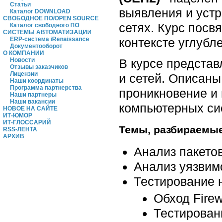
Статьи
выявления и уст
Каталог DOWNLOAD
СВОБОДНОЕ ПО/OPEN SOURCE
сетях. Курс посв
Каталог свободного ПО
СИСТЕМЫ АВТОМАТИЗАЦИИ
контексте углубл
ERP-система iRenaissance
Документооборот
О КОМПАНИИ
В курсе предста
Новости
Отзывы заказчиков
Лицензии
и сетей. Описаны
Наши координаты
Программа партнерства
проникновение и
Наши партнеры
Наши вакансии
компьютерных сис
НОВОЕ НА САЙТЕ
ИТ-ЮМОР
ИТ-ГЛОССАРИЙ
Темы, разбираемые
RSS-ЛЕНТА
АРХИВ
Анализ пакето
Анализ уязвим
Тестирование 
Обход Firew
Тестирован