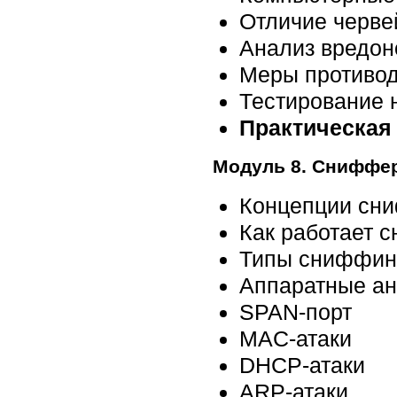
Отличие черве
Анализ вредон
Меры противод
Тестирование 
Практическая
Модуль 8. Сниффе
Концепции сн
Как работает 
Типы сниффин
Аппаратные ан
SPAN-порт
MAC-атаки
DHCP-атаки
ARP-атаки