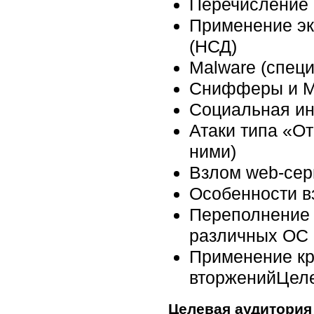
Перечисление 
Применение эк
(НСД)
Malware (специ
Снифферы и M
Социальная и
Атаки типа «О
ними)
Взлом web-сер
Особенности в
Переполнение 
различных ОС
Применение кр
вторженийЦеле
Целевая аудитория