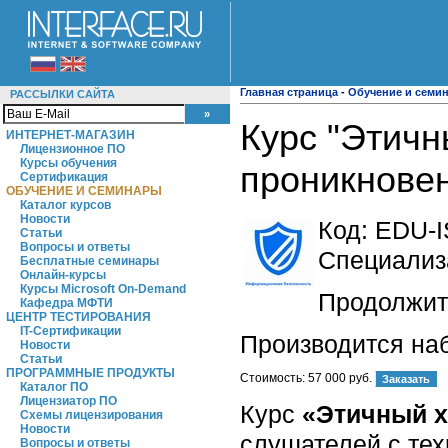
Главная страница
-
Обучение и семи
РАССЫЛКИ САЙТА
Курс "Этичн
ИНТЕРНЕТ-МАГАЗИН
Лицензионное ПО
Курсы обучения
проникновени
Сертификация
ОБУЧЕНИЕ И СЕМИНАРЫ
Каталог курсов
Новости
Код:
EDU-I
Статьи
Вопросы и ответы
Специализ
Бесплатные семинары
Онлайн-курсы
Курсы Microsoft On-Demand
Продолжите
Кафедра МФТИ
ЦЕНТР ТЕСТИРОВАНИЯ
IT-Сертификации
Производится на
Новости
Статьи
ПРОГРАММНЫЕ ПРОДУКТЫ
Стоимость:
57 000 руб.
Каталог ПО
Лицензиатор ПО
Курс
«Этичный х
Схемы лицензирования
Новости
слушателей с те
Вопросы и ответы