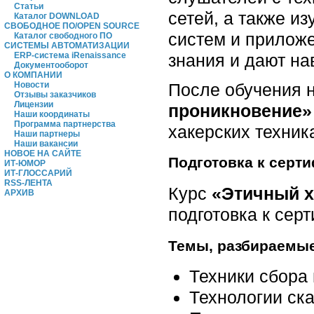
Статьи
сетей, а также и
Каталог DOWNLOAD
СВОБОДНОЕ ПО/OPEN SOURCE
систем и приложе
Каталог свободного ПО
СИСТЕМЫ АВТОМАТИЗАЦИИ
знания и дают н
ERP-система iRenaissance
Документооборот
О КОМПАНИИ
После обучения 
Новости
Отзывы заказчиков
Лицензии
проникновение»
Наши координаты
Программа партнерства
хакерских техник
Наши партнеры
Наши вакансии
НОВОЕ НА САЙТЕ
Подготовка к серт
ИТ-ЮМОР
ИТ-ГЛОССАРИЙ
RSS-ЛЕНТА
Курс
«Этичный х
АРХИВ
подготовка к серт
Темы, разбираемые
Техники сбора
Технологии ск