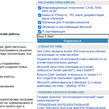
РАССЫЛКИ SUBSCRIBE.RU
Информационные технологии: CASE, RAD,
ERP, OLAP
Новости ITShop.ru - ПО, книги, документация,
курсы обучения
Обучение для IT-профессионалов
Обучение и сертификация Microsoft
IT сертификация
еские работы,
СТАТЬИ ПО ТЕМЕ
ий. Действительно,
 программное решение.
Geo Likho провела более 200 атак на российские
ужды организации, оно
организации за семь месяцев
Подписан закон об уголовной ответственности за
утечки персональных данных
д создаваемых
Microsoft запустила поисковик на основе
 для создания новых
нейросети, более умной(?), чем ChatGPT
Власти США требуют отказаться от языка C++.
кие работы,
Его создатель призывает одуматься
Microsoft тайком вернула в Windows 11 старую
файловую систему - "убийцу" NTFS
ктированию
НОВИНКИ КАТАЛОГА DOWNLOAD
Госдума приняла "антитеррористический" пакет
корректировка программ
законопроектов
 жестко зафиксировано в
УПРАВЛЕНИЕ ИНТЕЛЛЕКТУАЛЬНОЙ
ите пройти курс в
СОБСТВЕННОСТЬЮ КАК ФАКТОР ПОВЫШЕНИЯ