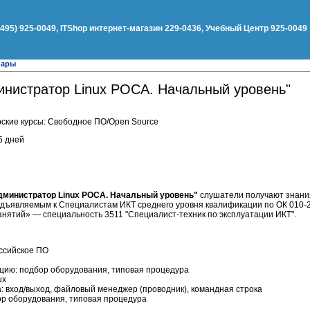
(495) 925-0049, ITShop интернет-магазин 229-0436, Учебный Центр 925-0049
нары
инистратор Linux РОСА. Начальный уровень"
ские курсы: Свободное ПО/Open Source
5 дней
дминистратор Linux РОСА. Начальный уровень"
слушатели получают знания
дъявляемым к Специалистам ИКТ среднего уровня квалификации по ОК 010-
нятий» — специальность 3511 "Специалист-техник по эксплуатации ИКТ".
оссийское ПО
цию: подбор оборудования, типовая процедура
ux
: вход/выход, файловый менеджер (проводник), командная строка
ор оборудования, типовая процедура