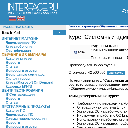
Главная страница
-
Обучение и семи
РАССЫЛКИ САЙТА
Курс "Системный адм
ИНТЕРНЕТ-МАГАЗИН
Лицензионное ПО
Код:
EDU-LIN-R1
Курсы обучения
Специализация: Автор
Сертификация
ОБУЧЕНИЕ И СЕМИНАРЫ
Продолжительность - 
Каталог курсов
Новости
Производится набор группы
Статьи
Вопросы и ответы
Стоимость:
42 500 руб.
Бесплатные семинары
Онлайн-курсы
По окончании
курса "Системный а
Курсы Microsoft On-Demand
соответствующие требованиям, пре
Кафедра МФТИ
«Общероссийский классификатор за
ЦЕНТР ТЕСТИРОВАНИЯ
IT-Сертификации
Темы, разбираемые на курсе:
Новости
Статьи
Требования по переходу на Р
ПРОГРАММНЫЕ ПРОДУКТЫ
Операционная система Linux
Каталог ПО
Установка ОС на рабочую стан
Лицензиатор ПО
Инструменты работы с ОС Lin
Схемы лицензирования
Использование рабочего стола
Новости
Установка ОС на сервер: подб
Вопросы и ответы
Загрузка системы