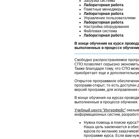
Загрузка системы
Лабораторная работа
Пакетные менеджеры
Лабораторная работа
Управление пользователями
Лабораторная работа
Настройка оборудования
Файловая система
Лабораторная работа
В конце обучения на курсе провод
выполненных в процессе обучени
Свободно распространяемое програм
СПО позволяет серьезно экономить
Также благодаря тому, что СПО мо
приобретает еще и дополнительную 
Открытое программное обеспечение
программ открыт, то есть доступен
версий программ, для исправления 
В конце обучения на курсах проводи
выполненные в процессе обучения.
Учебный центр "Интерфейс"
оказыв
информационных систем, разработке
Нужна помощь в поиске курса?
Наша цель заключается в обес
курсов по желанию заказчиков!
программе курса. Если вам нуж