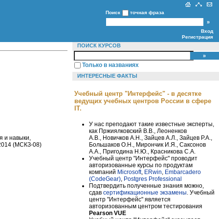
Поиск
точная фраза
Вход
Регистрация
ПОИСК КУРСОВ
Только в названиях
ИНТЕРЕСНЫЕ ФАКТЫ
Учебный центр "Интерфейс" - в десятке
ведущих учебных центров России в сфере
IT.
У нас преподают такие известные эксперты,
как Пржиялковский В.В., Леоненков
А.В., Новичков А.Н., Зайцев А.Л., Зайцев Р.А.,
 и навыки,
Большаков О.Н., Мирончик И.Я., Саксонов
2014 (МСКЗ-08)
А.А., Пригодина Н.Ю., Красникова С.А.
Учебный центр "Интерфейс" проводит
авторизованные курсы по продуктам
компаний
Microsoft
,
ERwin
,
Embarcadero
(CodeGear)
,
Postgres Professional
Подтвердить полученные знания можно,
сдав
сертификационные экзамены
. Учебный
центр "Интерфейс" является
авторизованным центром тестирования
Pearson VUE