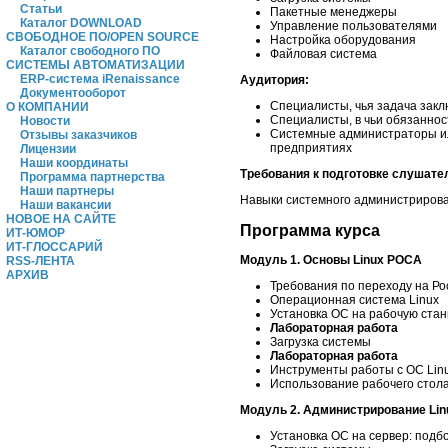
Статьи
Пакетные менеджеры
Каталог DOWNLOAD
Управление пользователями
СВОБОДНОЕ ПО/OPEN SOURCE
Настройка оборудования
Каталог свободного ПО
Файловая система
СИСТЕМЫ АВТОМАТИЗАЦИИ
ERP-система iRenaissance
Аудитория:
Документооборот
Специалисты, чья задача зак
О КОМПАНИИ
Специалисты, в чьи обязаннос
Новости
Системные администраторы ил
Отзывы заказчиков
предприятиях
Лицензии
Наши координаты
Требования к подготовке слушате
Программа партнерства
Наши партнеры
Навыки системного администрирова
Наши вакансии
НОВОЕ НА САЙТЕ
Программа курса
ИТ-ЮМОР
ИТ-ГЛОССАРИЙ
Модуль 1. Основы Linux РОСА
RSS-ЛЕНТА
АРХИВ
Требования по переходу на Р
Операционная система Linux
Установка ОС на рабочую стан
Лабораторная работа
Загрузка системы
Лабораторная работа
Инструменты работы с ОС Lin
Использование рабочего стола
Модуль 2. Администрирование Li
Установка ОС на сервер: подб