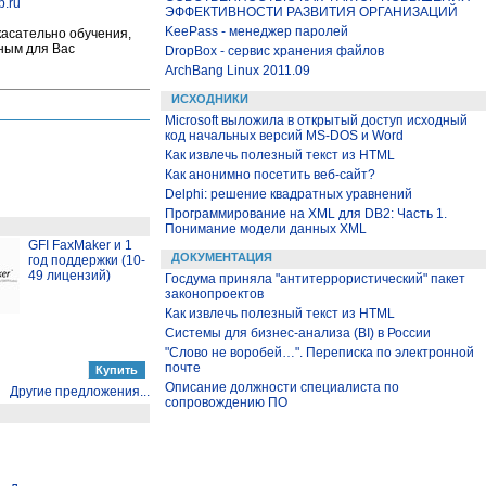
p.ru
ЭФФЕКТИВНОСТИ РАЗВИТИЯ ОРГАНИЗАЦИЙ
KeePass - менеджер паролей
касательно обучения,
бным для Вас
DropBox - сервис хранения файлов
ArchBang Linux 2011.09
ИСХОДНИКИ
Microsoft выложила в открытый доступ исходный
код начальных версий MS-DOS и Word
Как извлечь полезный текст из HTML
Как анонимно посетить веб-сайт?
Delphi: решение квадратных уравнений
Программирование на XML для DB2: Часть 1.
Понимание модели данных XML
GFI FaxMaker и 1
ДОКУМЕНТАЦИЯ
год поддержки (10-
49 лицензий)
Госдума приняла "антитеррористический" пакет
законопроектов
Как извлечь полезный текст из HTML
Системы для бизнес-анализа (BI) в России
"Слово не воробей…". Переписка по электронной
почте
Описание должности специалиста по
Другие предложения...
сопровождению ПО