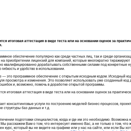
ится итоговая аттестация в виде теста или на основании оценок за практич
я.
мное обеспечение популярно как среди частных лиц, так и среди организац
 на приобретении лицензий для компаний, которые многократно тиражируют
жно квалифицированно дорабатывать собственными силами под конкретные н
гибкость и удобство в использовании.
 — это программное обеспечение с открытым исходным кодом. Исходный ко
 для просмотра и изменения. Это позволяет использовать уже созданный код
ошибок и, возможно, помочь в доработке открытой программы.
тся итоговая аттестация в виде теста или на основании оценок за практичес
ает консалтинговые услуги по построению моделей бизнес-процессов, прое
 структуры баз данных и т.д.
печении подготовки специалистов, когда и где им это необходимо. Возможна 
 Мы расскажем Вам о том, что интересует именно Вас, а не только о том, что
ен курс, который вы не видите на графике или у нас на сайте, или если Вы хот