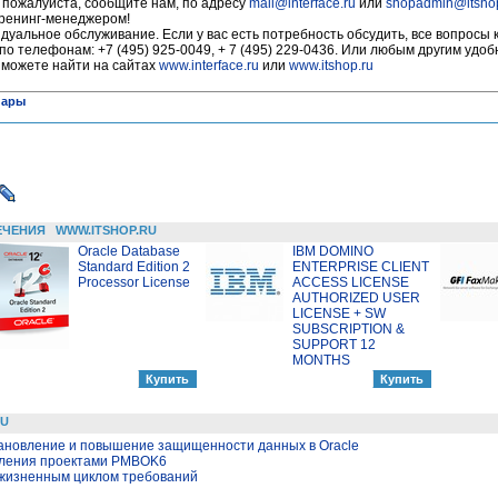
, пожалуйста, сообщите нам, по адресу
mail@interface.ru
или
shopadmin@itsho
тренинг-менеджером!
уальное обслуживание. Если у вас есть потребность обсудить, все вопросы 
по телефонам: +7 (495) 925-0049, + 7 (495) 229-0436. Или любым другим удо
 можете найти на сайтах
www.interface.ru
или
www.itshop.ru
нары
ЕЧЕНИЯ
WWW.ITSHOP.RU
Oracle Database
IBM DOMINO
Standard Edition 2
ENTERPRISE CLIENT
Processor License
ACCESS LICENSE
AUTHORIZED USER
LICENSE + SW
SUBSCRIPTION &
SUPPORT 12
MONTHS
RU
тановление и повышение защищенности данных в Oracle
вления проектами PMBOK6
 жизненным циклом требований