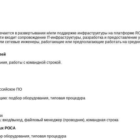
лючается в развертывании и/или поддержке инфраструктуры на платформе RO
ти входит сопровождение IT-инфраструктуры, разработка и предоставление у
и сетевые инженеры, работающие или предполагающие работать на средни
лей
ния, работы с командной строкой.
оссийское ПО
цию: подбор оборудования, типовая процедура
ux
: вход/выход, файловый менеджер (проводник), командная строка
nux РОСА
ор оборудования, типовая процедура