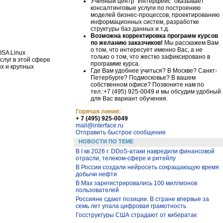
Учебный центр "Интерфейс" оказывает
консалтинговые услуги по построению
моделей бизнес-процессов, проектированию
информационных систем, разработке
структуры баз данных и т.д.
Возможна корректировка программ курсов
по желанию заказчиков!
Мы расскажем Вам
о том, что интересует именно Вас, а не
SA Linux
только о том, что жестко зафиксировано в
слуг в этой сфере
программе курса.
х и крупных
Где Вам удобнее учиться? В Москве? Санкт-
Петербурге? Подмосковье? В вашем
собственном офисе? Позвоните нам по
тел.:+7 (495) 925-0049 и мы обсудим удобный
для Вас вариант обучения.
Горячая линия:
+ 7 (495) 925-0049
mail@interface.ru
Отправить быстрое сообщение
НОВОСТИ ПО ТЕМЕ
В I кв 2026 г. DDoS-атаки навредили финансовой
отрасли, телеком-сфере и ритейлу
В России создали нейросеть сокращающую время
добычи нефти
В Max зарегистрировались 100 миллионов
пользователей
Россияне сдают позиции. В стране впервые за
семь лет упала цифровая грамотность
Госструктуры США страдают от кибератак