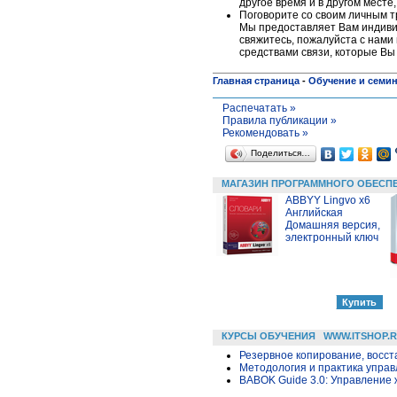
другое время и в другом месте
Поговорите со своим личным 
Мы предоставляет Вам индивид
свяжитесь, пожалуйста c нами 
средствами связи, которые Вы
Главная страница
-
Обучение и семи
Распечатать »
Правила публикации »
Рекомендовать »
Поделиться…
МАГАЗИН ПРОГРАММНОГО ОБЕСП
ABBYY Lingvo x6
Английская
Домашняя версия,
электронный ключ
КУРСЫ ОБУЧЕНИЯ
WWW.ITSHOP.
Резервное копирование, восс
Методология и практика упра
BABOK Guide 3.0: Управление