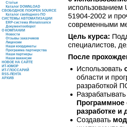
Статьи
использованием U
Каталог DOWNLOAD
СВОБОДНОЕ ПО/OPEN SOURCE
51904-2002 и пр
Каталог свободного ПО
СИСТЕМЫ АВТОМАТИЗАЦИИ
современными ме
ERP-система iRenaissance
Документооборот
О КОМПАНИИ
Цель курса:
Под
Новости
Отзывы заказчиков
Лицензии
специалистов, де
Наши координаты
Программа партнерства
Наши партнеры
После прохожден
Наши вакансии
НОВОЕ НА САЙТЕ
ИТ-ЮМОР
Использовать
ИТ-ГЛОССАРИЙ
RSS-ЛЕНТА
области и про
АРХИВ
разработкой П
Разрабатывать
Программное 
разработке и
Создавать
мод