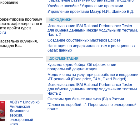
"Управление развитием организации". Модуль 8
ктированию
Учебное пособие / Управление проектами
Управление проектами Мазур И.И., Шапиро В.Д.
корректировка программ
ИСХОДНИКИ
 жестко зафиксировано в
Использование IBM Rational Performance Tester
ите пройти курс в
для обмена данными между модульными тестами.
p.ru
Часть 2
Создание собственных мастеров Eclipse
касательно обучения,
бным для Вас
Навигация по иерархиям и сетям в реляционных
базах данных
ДОКУМЕНТАЦИЯ
Курс молодого бойца: Об оформлении
программной документации
Модели оплаты услуг при разработке и внедрении
ИТ-решений (Fixed price, T&M, Fixed Budget)
Использование IBM Rational Performance Tester
для обмена данными между модульными тестами.
Часть 2
Системы для бизнес-анализа (BI) в России
ABBYY Lingvo x6
"Слово не воробей…". Переписка по электронной
Английская
почте
Домашняя
версия,
электронный
ключ