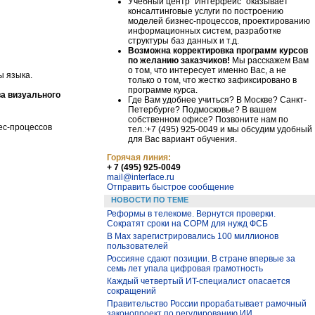
Учебный центр "Интерфейс" оказывает
консалтинговые услуги по построению
моделей бизнес-процессов, проектированию
информационных систем, разработке
структуры баз данных и т.д.
Возможна корректировка программ курсов
по желанию заказчиков!
Мы расскажем Вам
о том, что интересует именно Вас, а не
ы языка.
только о том, что жестко зафиксировано в
программе курса.
ва визуального
Где Вам удобнее учиться? В Москве? Санкт-
Петербурге? Подмосковье? В вашем
собственном офисе? Позвоните нам по
ес-процессов
тел.:+7 (495) 925-0049 и мы обсудим удобный
для Вас вариант обучения.
Горячая линия:
+ 7 (495) 925-0049
mail@interface.ru
Отправить быстрое сообщение
НОВОСТИ ПО ТЕМЕ
Реформы в телекоме. Вернутся проверки.
Сократят сроки на СОРМ для нужд ФСБ
В Max зарегистрировались 100 миллионов
пользователей
Россияне сдают позиции. В стране впервые за
семь лет упала цифровая грамотность
Каждый четвертый ИT-специалист опасается
сокращений
Правительство России прорабатывает рамочный
законопроект по регулированию ИИ