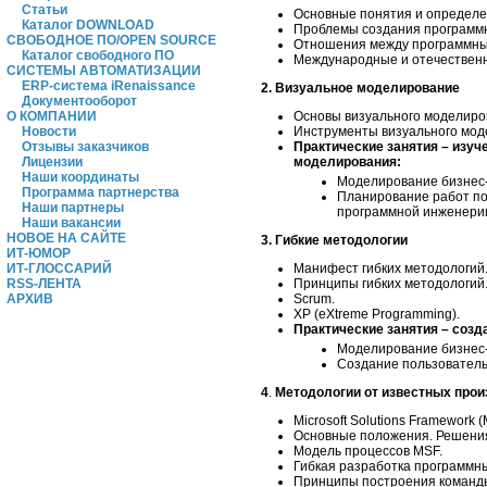
Статьи
Основные понятия и определе
Каталог DOWNLOAD
Проблемы создания программн
СВОБОДНОЕ ПО/OPEN SOURCE
Отношения между программны
Каталог свободного ПО
Международные и отечествен
СИСТЕМЫ АВТОМАТИЗАЦИИ
ERP-система iRenaissance
2. Визуальное моделирование
Документооборот
О КОМПАНИИ
Основы визуального моделиро
Новости
Инструменты визуального мод
Отзывы заказчиков
Практические занятия – изуч
Лицензии
моделирования:
Наши координаты
Моделирование бизнес
Программа партнерства
Планирование работ по
Наши партнеры
программной инженери
Наши вакансии
НОВОЕ НА САЙТЕ
3. Гибкие методологии
ИТ-ЮМОР
ИТ-ГЛОССАРИЙ
Манифест гибких методологий
RSS-ЛЕНТА
Принципы гибких методологий
АРХИВ
Scrum.
ХP (eXtreme Programming).
Практические занятия – созд
Моделирование бизнес-
Создание пользователь
4
.
Методологии от известных про
Microsoft Solutions Framework (
Основные положения. Решени
Модель процессов MSF.
Гибкая разработка программны
Принципы построения команды