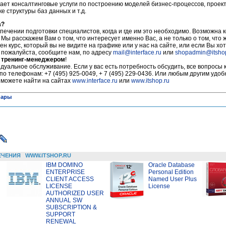
ает консалтинговые услуги по построению моделей бизнес-процессов, прое
 структуры баз данных и т.д.
а?
печении подготовки специалистов, когда и где им это необходимо. Возможна 
 Мы расскажем Вам о том, что интересует именно Вас, а не только о том, что
ен курс, который вы не видите на графике или у нас на сайте, или если Вы хот
, пожалуйста, сообщите нам, по адресу
mail@interface.ru
или
shopadmin@itsho
 тренинг-менеджером
!
уальное обслуживание. Если у вас есть потребность обсудить, все вопросы 
по телефонам: +7 (495) 925-0049, + 7 (495) 229-0436. Или любым другим удо
 можете найти на сайтах
www.interface.ru
или
www.itshop.ru
нары
ЕЧЕНИЯ
WWW.ITSHOP.RU
IBM DOMINO
Oracle Database
ENTERPRISE
Personal Edition
CLIENT ACCESS
Named User Plus
LICENSE
License
AUTHORIZED USER
ANNUAL SW
SUBSCRIPTION &
SUPPORT
RENEWAL