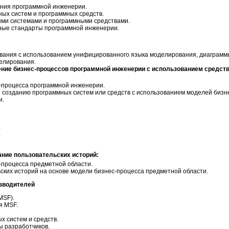
ния программной инженерии.
ых систем и программных средств.
ми системами и программными средствами.
ные стандарты программной инженерии.
вания с использованием унифицированного языка моделирования, диаграмм
елирования.
ение бизнес-процессов программной инженерии с использованием средст
-процесса программной инженерии.
 созданию программных систем или средств с использованием моделей бизн
и.
.
.
ание пользовательских историй:
процесса предметной области.
ских историй на основе модели бизнес-процесса предметной области.
изводителей
MSF).
я MSF.
х систем и средств.
 разработчиков.