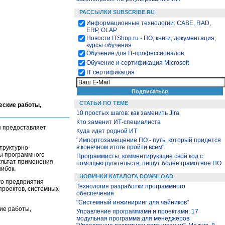
РАССЫЛКИ SUBSCRIBE.RU
Информационные технологии: CASE, RAD,
ERP, OLAP
Новости ITShop.ru - ПО, книги, документация,
курсы обучения
Обучение для IT-профессионалов
Обучение и сертификация Microsoft
IT сертификация
СТАТЬИ ПО ТЕМЕ
еские работы,
10 простых шагов: как заменить Jira
Кто заменит ИТ-специалиста
 предоставляет
Куда идет родной ИТ
"Импортозамещение ПО - путь, который придется
в конечном итоге пройти всем"
труктурно-
ы программного
Программисты, комментирующие свой код с
ультат применения
помощью ругательств, пишут более грамотное ПО
ибок.
НОВИНКИ КАТАЛОГА DOWNLOAD
го предприятия
Технология разработки программного
проектов, системных
обеспечения
"Системный инжиниринг для чайников"
кие работы,
Управление программами и проектами: 17
модульная программа для менеджеров