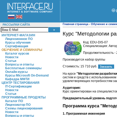
Главная страница
-
Обучение и семи
РАССЫЛКИ САЙТА
Курс "Методологии ра
ИНТЕРНЕТ-МАГАЗИН
Лицензионное ПО
Код:
EDU-DIS-07
Курсы обучения
Специализация: Автор
Сертификация
ОБУЧЕНИЕ И СЕМИНАРЫ
Продолжительность - 
Каталог курсов
Новости
Производится набор группы
Статьи
Вопросы и ответы
Стоимость:
15 710 руб.
Бесплатные семинары
Онлайн-курсы
На курсе
"Методологии разработки
Курсы Microsoft On-Demand
систем и средств с использование
Кафедра МФТИ
удовлетворяющих потребностям за
ЦЕНТР ТЕСТИРОВАНИЯ
IT-Сертификации
Аудитория:
Новости
Курс ориентирован на специалистов
Статьи
ПРОГРАММНЫЕ ПРОДУКТЫ
Предварительный уровень подгот
Каталог ПО
Лицензиатор ПО
Программа курса "Методо
Схемы лицензирования
Новости
1.
Программная инженерия
Вопросы и ответы