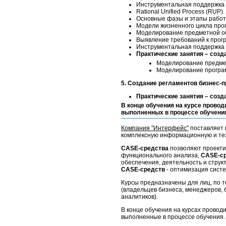
Инструментальная поддержка 
Rational Unified Process (RUP).
Основные фазы и этапы работ
Модели жизненного цикла прог
Моделирование предметной об
Выявление требований к прог
Инструментальная поддержка 
Практические занятия – созд
Моделирование предме
Моделирование програ
5. Создание регламентов бизнес-
Практические занятия – созд
В конце обучения на курсе провод
выполненных в процессе обучени
Компания "Интерфейс"
поставляет 
комплексную информационную и тех
CASE-средства
позволяют проекти
функционального анализа,
CASE-с
обеспечения, деятельность и струк
CASE-средств
- оптимизация сист
Курсы предназначены для лиц, по 
(владельцев бизнеса, менеджеров, 
аналитиков).
В конце обучения на курсах проводи
выполненные в процессе обучения.