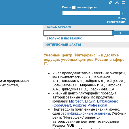
Поиск
точная фраза
Вход
Регистрация
ПОИСК КУРСОВ
Только в названиях
ИНТЕРЕСНЫЕ ФАКТЫ
Учебный центр "Интерфейс" - в десятке
ведущих учебных центров России в сфере
IT.
У нас преподают такие известные эксперты,
как Пржиялковский В.В., Леоненков
А.В., Новичков А.Н., Зайцев А.Л., Зайцев Р.А.,
отки программных
Большаков О.Н., Мирончик И.Я., Саксонов
ных систем,
А.А., Пригодина Н.Ю., Красникова С.А.
Учебный центр "Интерфейс" проводит
авторизованные курсы по продуктам
компаний
Microsoft
,
ERwin
,
Embarcadero
(CodeGear)
,
Postgres Professional
Подтвердить полученные знания можно,
сдав
сертификационные экзамены
. Учебный
центр "Интерфейс" является
авторизованным центром тестирования
Pearson VUE