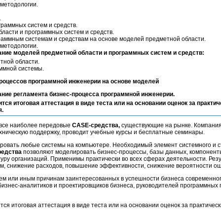
методологии.
.
раммных систем и средств.
ласти и программных систем и средств.
раммным системам и средствам на основе моделей предметной области.
методологии.
ание моделей предметной области и программных систем и средств:
тной области.
ммной системы.
процессов программной инженерии на основе моделей
ание регламента бизнес-процесса программной инженерии.
ится итоговая аттестация в виде теста или на основании оценок за практич
я.
все наиболее передовые
CASE-средства,
существующие на рынке. Компания
ническую поддержку, проводит учебные курсы и бесплатные семинары.
ровать любые системы на компьютере. Необходимый элемент системного и с
редства
позволяют моделировать бизнес-процессы, базы данных, компонент
туру организаций. Применимы практически во всех сферах деятельности. Рез
ем, снижение расходов, повышение эффективности, снижение вероятности ош
тем или иным причинам заинтересованных в успешности бизнеса современно
бизнес-аналитиков и проектировщиков бизнеса, руководителей программных 
тся итоговая аттестация в виде теста или на основании оценок за практичес