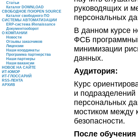
Статьи
руководящих и м
Каталог DOWNLOAD
СВОБОДНОЕ ПО/OPEN SOURCE
персональных да
Каталог свободного ПО
СИСТЕМЫ АВТОМАТИЗАЦИИ
ERP-система iRenaissance
В данном курсе 
Документооборот
О КОМПАНИИ
ФСБ программный
Новости
Отзывы заказчиков
Лицензии
минимизации рис
Наши координаты
Программа партнерства
данных.
Наши партнеры
Наши вакансии
НОВОЕ НА САЙТЕ
Аудитория:
ИТ-ЮМОР
ИТ-ГЛОССАРИЙ
RSS-ЛЕНТА
Курс ориентиров
АРХИВ
и подразделений
персональных да
мостиком между к
безопасности.
После обучения