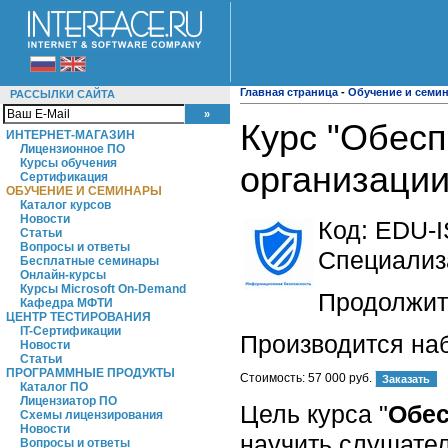
Главная страница
-
Обучение и семи
РАССЫЛКИ САЙТА
Курс "Обес
ИНТЕРНЕТ-МАГАЗИН
Лицензионное ПО
Курсы обучения
организации
Сертификация
ОБУЧЕНИЕ И СЕМИНАРЫ
Каталог курсов
Новости
Код:
EDU-I
Статьи
Вопросы и ответы
Специализ
Бесплатные семинары
Онлайн-курсы
Курсы Microsoft On-Demand
Продолжите
Кафедра МФТИ
ЦЕНТР ТЕСТИРОВАНИЯ
IT-Сертификации
Производится на
Новости
Статьи
ПРОГРАММНЫЕ ПРОДУКТЫ
Стоимость:
57 000 руб.
Каталог ПО
Лицензиатор ПО
Цель курса "
Обес
Схемы лицензирования
Новости
научить слушате
Вопросы и ответы