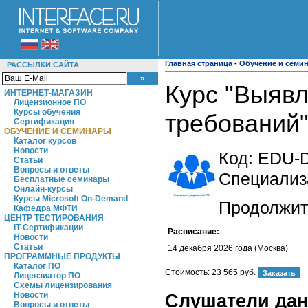
Главная страница
-
Обучение и семи
РАССЫЛКИ САЙТА
Курс "Выяв
ИНТЕРНЕТ-МАГАЗИН
Лицензионное ПО
Курсы обучения
требований
Сертификация
ОБУЧЕНИЕ И СЕМИНАРЫ
Каталог курсов
Новости
Код:
EDU-D
Статьи
Вопросы и ответы
Специализ
Бесплатные семинары
Онлайн-курсы
Курсы Microsoft On-Demand
Продолжите
Кафедра МФТИ
ЦЕНТР ТЕСТИРОВАНИЯ
IT-Сертификации
Расписание:
Новости
Статьи
14 декабря 2026 года (Москва)
ПРОГРАММНЫЕ ПРОДУКТЫ
Каталог ПО
Стоимость:
23 565 руб.
Лицензиатор ПО
Схемы лицензирования
Новости
Слушатели данн
Вопросы и ответы