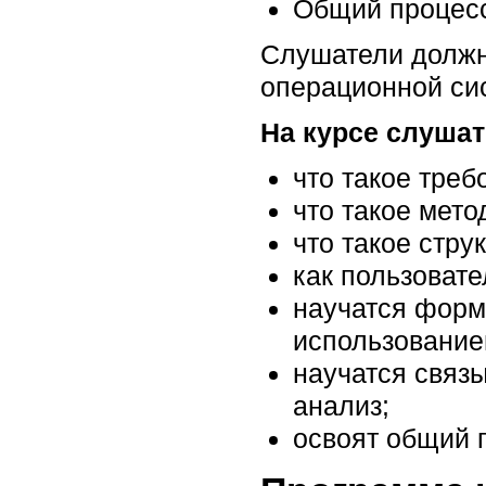
Общий процесс
Слушатели должн
операционной си
На курсе слушат
что такое тре
что такое мето
что такое стру
как пользоват
научатся форм
использование
научатся связы
анализ;
освоят общий 