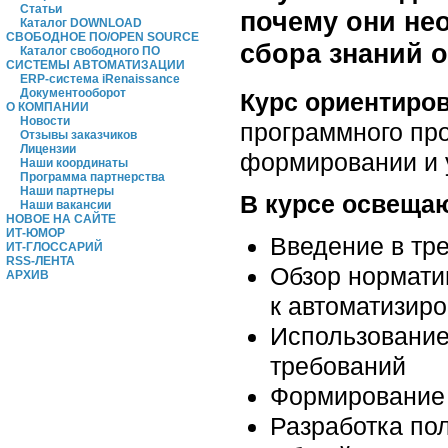
Статьи
почему они не
Каталог DOWNLOAD
СВОБОДНОЕ ПО/OPEN SOURCE
сбора знаний 
Каталог свободного ПО
СИСТЕМЫ АВТОМАТИЗАЦИИ
ERP-система iRenaissance
Документооборот
Курс ориентиро
О КОМПАНИИ
Новости
программного про
Отзывы заказчиков
Лицензии
формировании и 
Наши координаты
Программа партнерства
Наши партнеры
В курсе освеща
Наши вакансии
НОВОЕ НА САЙТЕ
ИТ-ЮМОР
Введение в тр
ИТ-ГЛОССАРИЙ
RSS-ЛЕНТА
Обзор нормати
АРХИВ
к автоматизир
Использование
требований
Формирование 
Разработка по