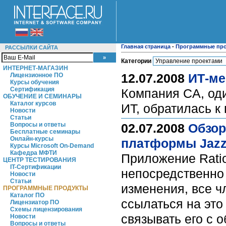
Главная страница
-
Программные пр
РАССЫЛКИ САЙТА
Категории
ИНТЕРНЕТ-МАГАЗИН
12.07.2008
ИТ-ме
Лицензионное ПО
Курсы обучения
Сертификация
Компания CA, од
ОБУЧЕНИЕ И СЕМИНАРЫ
Каталог курсов
ИТ, обратилась 
Новости
Статьи
Вопросы и ответы
02.07.2008
Обзор
Бесплатные семинары
Онлайн-курсы
платформы Jaz
Курсы Microsoft On-Demand
Кафедра МФТИ
Приложение Rati
ЦЕНТР ТЕСТИРОВАНИЯ
IT-Сертификации
непосредственно 
Новости
Статьи
изменения, все 
ПРОГРАММНЫЕ ПРОДУКТЫ
Каталог ПО
ссылаться на эт
Лицензиатор ПО
Схемы лицензирования
связывать его с 
Новости
Вопросы и ответы