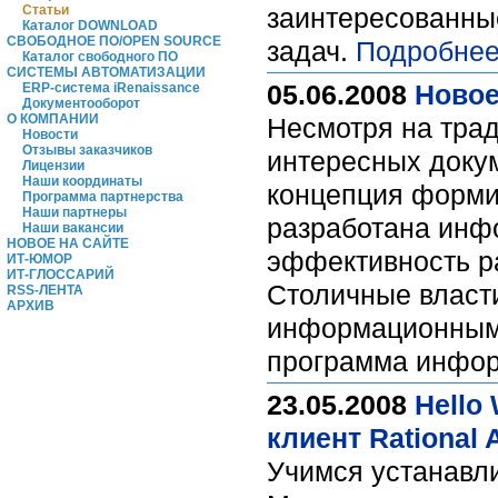
Статьи
заинтересованны
Каталог DOWNLOAD
СВОБОДНОЕ ПО/OPEN SOURCE
задач.
Подробнее
Каталог свободного ПО
СИСТЕМЫ АВТОМАТИЗАЦИИ
05.06.2008
Новое
ERP-система iRenaissance
Документооборот
О КОМПАНИИ
Несмотря на трад
Новости
Отзывы заказчиков
интересных доку
Лицензии
Наши координаты
концепция формир
Программа партнерства
Наши партнеры
разработана инф
Наши вакансии
НОВОЕ НА САЙТЕ
эффективность ра
ИТ-ЮМОР
ИТ-ГЛОССАРИЙ
Столичные власт
RSS-ЛЕНТА
АРХИВ
информационными
программа инфор
23.05.2008
Hello
клиент Rational 
Учимся устанавли