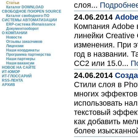
Статьи
слоя...
Подробнее
Каталог DOWNLOAD
СВОБОДНОЕ ПО/OPEN SOURCE
24.06.2014
Adobe
Каталог свободного ПО
СИСТЕМЫ АВТОМАТИЗАЦИИ
Компания Adobe 
ERP-система iRenaissance
Документооборот
О КОМПАНИИ
линейки Creative
Новости
Отзывы заказчиков
изменения. При э
Лицензии
Наши координаты
год в названии. Т
Программа партнерства
Наши партнеры
CC2 или 15.0...
П
Наши вакансии
НОВОЕ НА САЙТЕ
ИТ-ЮМОР
24.06.2014
Созда
ИТ-ГЛОССАРИЙ
RSS-ЛЕНТА
Стили слоя в Ph
АРХИВ
многих эффектов л
использовать нал
текстовый эффект
как добавить мел
более изысканной