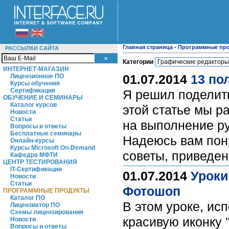
Главная страница
-
Программные пр
РАССЫЛКИ САЙТА
Категории
ИНТЕРНЕТ-МАГАЗИН
01.07.2014
13 по
Лицензионное ПО
Курсы обучения
Сертификация
Я решил поделить
ОБУЧЕНИЕ И СЕМИНАРЫ
Каталог курсов
этой статье мы р
Новости
Статьи
на выполнение ру
Вопросы и ответы
Бесплатные семинары
Надеюсь вам понра
Онлайн-курсы
Курсы Microsoft On-Demand
советы, приведен
Кафедра МФТИ
ЦЕНТР ТЕСТИРОВАНИЯ
IT-Сертификации
01.07.2014
Уроки
Новости
Статьи
Фотошоп
ПРОГРАММНЫЕ ПРОДУКТЫ
Каталог ПО
В этом уроке, ис
Лицензиатор ПО
Схемы лицензирования
красивую иконку 
Новости
Вопросы и ответы