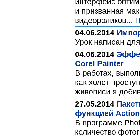
интерфейс оптими
и призванная мак
видеороликов...
П
04.06.2014
Импор
Урок написан для
04.06.2014
Эффек
Corel Painter
В работах, выпол
как холст просту
живописи я добив
27.05.2014
Пакет
функцией Action
В программе Pho
количество фотог