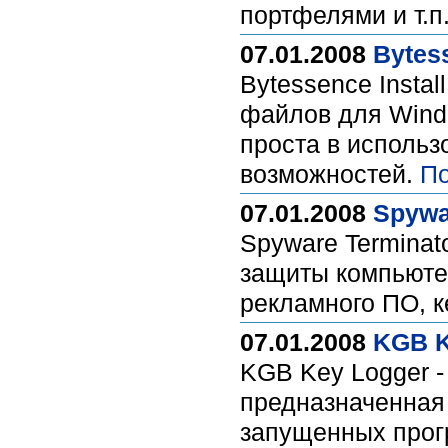
портфелями и т.п
07.01.2008
Bytess
Bytessence Insta
файлов для Wind
проста в использ
возможностей.
По
07.01.2008
Spywar
Spyware Terminat
защиты компьюте
рекламного ПО, к
07.01.2008
KGB K
KGB Key Logger -
предназначенная 
запущенных прог