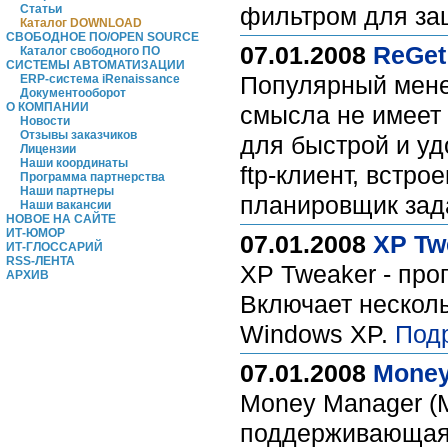
Статьи
фильтром для за
Каталог DOWNLOAD
СВОБОДНОЕ ПО/OPEN SOURCE
07.01.2008
ReGet
Каталог свободного ПО
СИСТЕМЫ АВТОМАТИЗАЦИИ
Популярный менед
ERP-система iRenaissance
Документооборот
О КОМПАНИИ
смысла не имеет 
Новости
Отзывы заказчиков
для быстрой и уд
Лицензии
Наши координаты
ftp-клиент, встр
Программа партнерства
Наши партнеры
планировщик задан
Наши вакансии
НОВОЕ НА САЙТЕ
ИТ-ЮМОР
07.01.2008
XP Twe
ИТ-ГЛОССАРИЙ
RSS-ЛЕНТА
XP Tweaker - про
АРХИВ
Включает нескол
Windows XP.
Под
07.01.2008
Money
Money Manager (
поддерживающая 