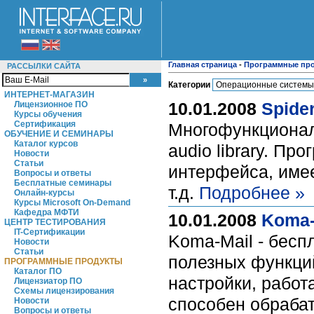
Главная страница
-
Программные пр
РАССЫЛКИ САЙТА
Категории
ИНТЕРНЕТ-МАГАЗИН
10.01.2008
Spider
Лицензионное ПО
Курсы обучения
Сертификация
Многофункционал
ОБУЧЕНИЕ И СЕМИНАРЫ
Каталог курсов
audio library. П
Новости
Статьи
интерфейса, имее
Вопросы и ответы
Бесплатные семинары
т.д.
Подробнее »
Онлайн-курсы
Курсы Microsoft On-Demand
Кафедра МФТИ
10.01.2008
Koma-
ЦЕНТР ТЕСТИРОВАНИЯ
IT-Сертификации
Koma-Mail - бес
Новости
Статьи
полезных функций
ПРОГРАММНЫЕ ПРОДУКТЫ
Каталог ПО
настройки, работ
Лицензиатор ПО
Схемы лицензирования
способен обраба
Новости
Вопросы и ответы