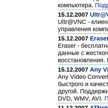
компьютера.
Под
15.12.2007
Ultr@
Ultr@VNC - клие
управления комп
15.12.2007
Eraser
Eraser - бесплат
данные с жестког
восстановления.
15.12.2007
Any Vi
Any Video Conver
быстрого и качес
другой. Поддержи
DVD, WMV, AVI.
П
11.12.2007
ATNot