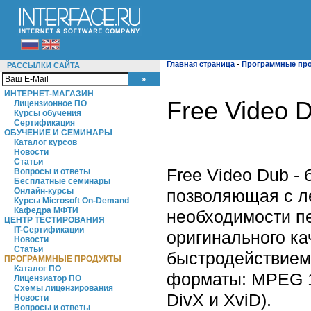
Главная страница
-
Программные пр
РАССЫЛКИ САЙТА
ИНТЕРНЕТ-МАГАЗИН
Free Video D
Лицензионное ПО
Курсы обучения
Сертификация
ОБУЧЕНИЕ И СЕМИНАРЫ
Каталог курсов
Новости
Статьи
Free Video Dub -
Вопросы и ответы
Бесплатные семинары
позволяющая с л
Онлайн-курсы
Курсы Microsoft On-Demand
Кафедра МФТИ
необходимости пе
ЦЕНТР ТЕСТИРОВАНИЯ
IT-Сертификации
оригинального ка
Новости
Статьи
быстродействием
ПРОГРАММНЫЕ ПРОДУКТЫ
Каталог ПО
форматы: MPEG 1
Лицензиатор ПО
Схемы лицензирования
DivX и XviD).
Новости
Вопросы и ответы