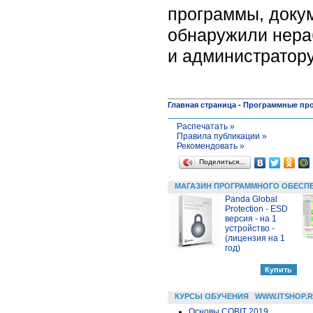
программы, докум
обнаружили нера
и администратору
Главная страница
-
Программные пр
Распечатать »
Правила публикации »
Рекомендовать »
Поделиться…
МАГАЗИН ПРОГРАММНОГО ОБЕСП
Panda Global
Protection - ESD
версия - на 1
устройство -
(лицензия на 1
год)
КУРСЫ ОБУЧЕНИЯ
WWW.ITSHOP.
Основы COBIT 2019