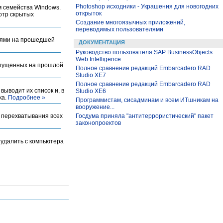
Photoshop исходники - Украшения для новогодних
м семейства Windows.
открыток
отр скрытых
Создание многоязычных приложений,
переводимых пользователями
иями на прошедшей
ДОКУМЕНТАЦИЯ
Руководство пользователя SAP BusinessObjects
Web Intelligence
ыпущенных на прошлой
Полное сравнение редакций Embarcadero RAD
Studio XE7
Полное сравнение редакций Embarcadero RAD
выводит их список и, в
Studio XE6
ка.
Подробнее »
Программистам, сисадминам и всем ИТшникам на
вооружение...
о перехватывания всех
Госдума приняла "антитеррористический" пакет
законопроектов
 удалить с компьютера