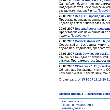
02.07.2007
Cain & Abel v.4.9.5 (down
Cain & Abel - бесплатная програм
Поддерживается несколько режимов
звездочками паролей и т.д.
Подробн
29.06.2007
Все BIOS прошедшей нед
Представляем вашему вниманию по
неделе для материнских плат, видеок
29.06.2007
Все драйверы прошедшей
Представляем вашему вниманию пол
неделе.
Подробнее »
28.06.2007
CodecInstaller v.2.5.6 (d
CodecInstaller - бесплатная утилита
случае необходимости, предлагает 
28.06.2007
Orbit Downloader v.2.1.1
Обновился менеджер закачек Orbit D
закачек. Программа способна скачи
28.06.2007
CCleaner v.1.41 (downlo
Обновилась бесплатная утилита CCl
неиспользуемые и временные файл
Страница:
...
14
15
16
17
18
19
20
21
Главная страница
-
Программные пр
Распечатать »
Правила публикации »
Рекомендовать »