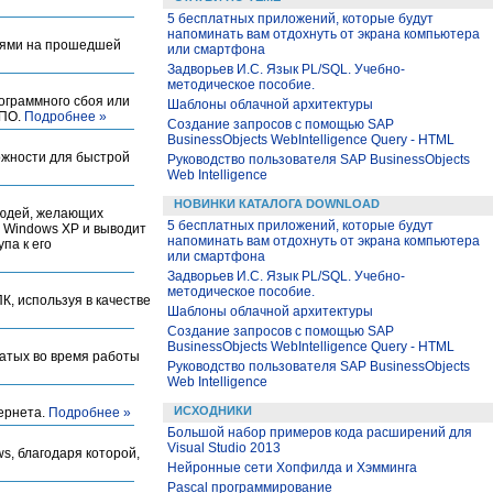
5 бесплатных приложений, которые будут
напоминать вам отдохнуть от экрана компьютера
иями на прошедшей
или смартфона
Задворьев И.С. Язык PL/SQL. Учебно-
методическое пособие.
ограммного сбоя или
Шаблоны облачной архитектуры
 ПО.
Подробнее »
Создание запросов с помощью SAP
BusinessObjects WebIntelligence Query - HTML
ожности для быстрой
Руководство пользователя SAP BusinessObjects
Web Intelligence
НОВИНКИ КАТАЛОГА DOWNLOAD
людей, желающих
5 бесплатных приложений, которые будут
 Windows XP и выводит
напоминать вам отдохнуть от экрана компьютера
па к его
или смартфона
Задворьев И.С. Язык PL/SQL. Учебно-
методическое пособие.
К, используя в качестве
Шаблоны облачной архитектуры
Создание запросов с помощью SAP
BusinessObjects WebIntelligence Query - HTML
жатых во время работы
Руководство пользователя SAP BusinessObjects
Web Intelligence
ИСХОДНИКИ
тернета.
Подробнее »
Большой набор примеров кода расширений для
Visual Studio 2013
s, благодаря которой,
Нейронные сети Хопфилда и Хэмминга
Pascal программирование