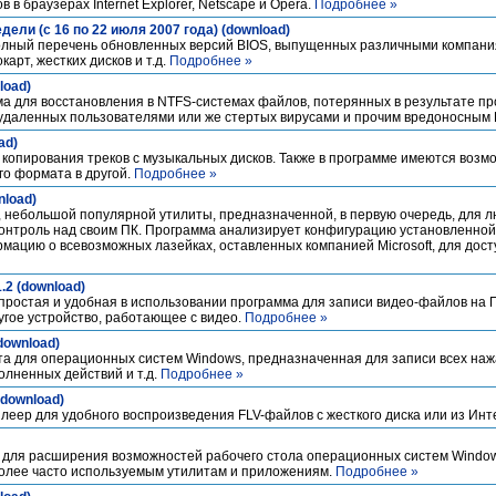
в браузерах Internet Explorer, Netscape и Opera.
Подробнее »
ели (с 16 по 22 июля 2007 года) (download)
лный перечень обновленных версий BIOS, выпущенных различными компан
арт, жестких дисков и т.д.
Подробнее »
load)
ма для восстановления в NTFS-системах файлов, потерянных в результате пр
о удаленных пользователями или же стертых вирусами и прочим вредоносным
ad)
 копирования треков с музыкальных дисков. Также в программе имеются возм
го формата в другой.
Подробнее »
nload)
, небольшой популярной утилиты, предназначенной, в первую очередь, для 
онтроль над своим ПК. Программа анализирует конфигурацию установленной
ацию о всевозможных лазейках, оставленных компанией Microsoft, для досту
.2 (download)
 простая и удобная в использовании программа для записи видео-файлов на П
угое устройство, работающее с видео.
Подробнее »
download)
ита для операционных систем Windows, предназначенная для записи всех на
олненных действий и т.д.
Подробнее »
 (download)
плеер для удобного воспроизведения FLV-файлов с жесткого диска или из Ин
я для расширения возможностей рабочего стола операционных систем Window
более часто используемым утилитам и приложениям.
Подробнее »