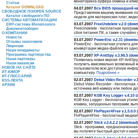
мониторинга буфера обмена и кликов 
Статьи
Каталог DOWNLOAD
04.07.2007
Все BIOS прошедшей нед
СВОБОДНОЕ ПО/OPEN SOURCE
Представляем вашему вниманию по
Каталог свободного ПО
неделе для материнских плат, видеок
СИСТЕМЫ АВТОМАТИЗАЦИИ
03.07.2007
FreeUndelete v.2.0 (down
ERP-система iRenaissance
FreeUndelete - бесплатная програм
Документооборот
сбоя питания ПК, а также случайн
О КОМПАНИИ
Новости
03.07.2007
PowerEnc v.2.31 (downlo
Отзывы заказчиков
PowerEnc - бесплатная утилита для
Лицензии
конвертации медиа-файлов из одно
Наши координаты
Программа партнерства
03.07.2007
XP-AntiSpy v.3.96.5 (dow
Наши партнеры
Появилась новая версия XP-AntiSpy
Наши вакансии
получить максимально возможный к
НОВОЕ НА САЙТЕ
пользователю всю доступную информ
ИТ-ЮМОР
компьютеру.
Подробнее »
ИТ-ГЛОССАРИЙ
02.07.2007
Debut Video Recorder v.1
RSS-ЛЕНТА
Debut Video Recorder - бесплатная,
АРХИВ
источника веб-камеру или любое др
02.07.2007
KGB Key Logger v.4.10 (
KGB Key Logger - бесплатная утил
клавиш, запущенных программ, вып
02.07.2007
FlvPlayer4Free v.1.5.0.0
FlvPlayer4Free - бесплатный медиа
02.07.2007
Stick v.2.6.2.2 (download)
Stick - программа, предназначенна
вы получите быстрый доступ к наи