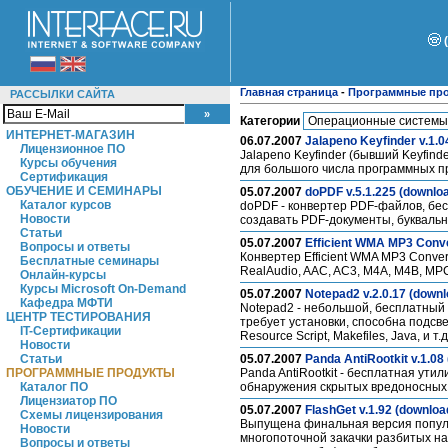
Главная страница
-
Программные пр
РАССЫЛКИ САЙТА
Категории
ИНТЕРНЕТ-МАГАЗИН
06.07.2007
Jalapeno Keyfinder v.1.0
Лицензионное ПО
Jalapeno Keyfinder (бывший Keyfind
Курсы обучения
для большого числа программных п
Сертификация
ОБУЧЕНИЕ И СЕМИНАРЫ
05.07.2007
doPDF v.5.1.225 (downlo
Каталог курсов
doPDF - конвертер PDF-файлов, бес
Новости
создавать PDF-документы, букваль
Статьи
05.07.2007
Efficient WMA MP3 Conve
Вопросы и ответы
Конвертер Efficient WMA MP3 Conve
Бесплатные семинары
RealAudio, AAC, AC3, M4A, M4B, MPC
Онлайн-курсы
Курсы Microsoft On-Demand
05.07.2007
Notepad2 v.2.0.17 (downl
Кафедра МФТИ
Notepad2 - небольшой, бесплатный
ЦЕНТР ТЕСТИРОВАНИЯ
требует установки, способна подсвеч
IT-Сертификации
Resource Script, Makefiles, Java, и т.
Новости
Статьи
05.07.2007
Panda AntiRootkit v.1.08
ПРОГРАММНЫЕ ПРОДУКТЫ
Panda AntiRootkit - бесплатная ут
Каталог ПО
обнаружения скрытых вредоносных
Лицензиатор ПО
05.07.2007
FlashGet v.1.92 (downloa
Схемы лицензирования
Выпущена финальная версия популяр
Новости
многопоточной закачки разбитых на
Вопросы и ответы