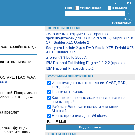
Поиск
точная фраза
в разделе
Вход
Регистрация
НОВОСТИ ПО ТЕМЕ
Обновлены инструменты сторонних
производителей для RAD Studio XE5, Delphi XE5 и
C++ Builder XE5 Update 2
бражает серийные коды
Доступен Update 2 для RAD Studio XE5, Delphi XE5
и C++ Builder XE5
µTorrent 3.3 build 29677.
 doPDF вы сможете
IBM Rational Publishing Engine 1.1.2.2 (update)
IBM Rational Rhapsody 8.0.1
РАССЫЛКИ SUBSCRIBE.RU
GG, APE, FLAC, WAV,
ее »
Информационные технологии: CASE, RAD,
ERP, OLAP
Новые материалы
жностей. Программа не
BScript, C/C++, C#,
Каждый день новые драйверы для вашего
компьютера!
Работа в Windows и новости компании
Microsoft
 на предмет
Новые программы для Windows
, имеет функции
ы по расписанию и
СТАТЬИ ПО ТЕМЕ