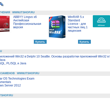
ЕЧЕНИЯ
WWW.ITSHOP.RU
ABBYY Lingvo x6
WinRAR 5.x
Английская
Standard
Профессиональная
Licence - для
версия
частных лиц 1
лицензия
RU
иложений Win32 в Delphi 10 Seattle. Основы разработки приложений Win32 в D
Java
SQL, PL/SQL и Java
КЗАМЕНОВ
WWW.ITSHOP.RU
ar OS Technologies Exam
amentals
ows Server 2012
TSHOP.RU