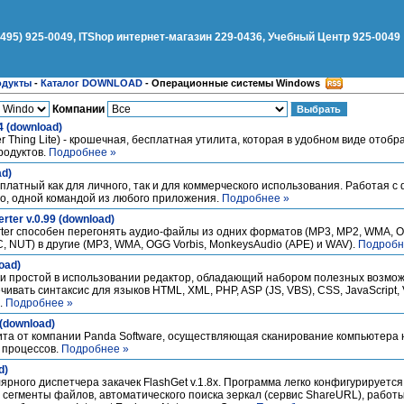
(495) 925-0049, ITShop интернет-магазин 229-0436, Учебный Центр 925-0049
одукты
-
Каталог DOWNLOAD
-
Операционные системы Windows
Компании
4 (download)
er Thing Lite) - крошечная, бесплатная утилита, которая в удобном виде ото
родуктов.
Подробнее »
ad)
платный как для личного, так и для коммерческого использования. Работая с
но, одной командой из любого приложения.
Подробнее »
rter v.0.99 (download)
rter способен перегонять аудио-файлы из одних форматов (MP3, MP2, WMA, O
, NUT) в другие (MP3, WMA, OGG Vorbis, MonkeysAudio (APE) и WAV).
Подробн
oad)
 и простой в использовании редактор, обладающий набором полезных возмо
ивать синтаксис для языков HTML, XML, PHP, ASP (JS, VBS), CSS, JavaScript, V
д.
Подробнее »
 (download)
илита от компании Panda Software, осуществляющая сканирование компьютера
 процессов.
Подробнее »
d)
ного диспетчера закачек FlashGet v.1.8x. Программа легко конфигурируется
 сегменты файлов, автоматического поиска зеркал (сервис ShareURL), работ