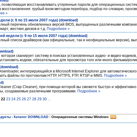
load)
ма, позволяющая восстанавливать утерянные пароли для операционных систе
 восстановления: грубый взом методом перебора, подбор по словарю, просм
ее »
ели (с 9 по 15 июля 2007 года) (download)
лный перечень обновленных версий BIOS, выпущенных различными компан
арт, жестких дисков и т.д.
Подробнее »
 недели (с 9 по 15 июля 2007 года) (download)
ный список драйверов (как официальные, так и неофициальные версии), в
ownload)
, которая сканирует систему в поисках установленных аудио- и видео-кодеков, 
установить кодеки, обязательные для просмотра того или иного фильма/роли
 (download)
ownloader, интегрирующийся в Microsoft Internet Explorer для автоматическог
вать файлы по протоколам HTTP, HTTPS, FTP, RTSP и MMS.
Подробнее »
ad)
eaner (Crap Cleaner), при помощи которой вы сможете быстро и эффективно
ы, создаваемые различными программами.
Подробнее »
22
23
24
25
26
27
28
29
30
...
одукты
-
Каталог DOWNLOAD
-
Операционные системы Windows