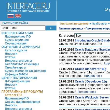
РАССЫЛКИ САЙТА
●
Описания продуктов
Прайс-лист
Главная страница
-
Программные пр
ИНТЕРНЕТ-МАГАЗИН
Категории
Лицензионное ПО
Курсы обучения
23.07.2018
Introducing Oracle Data
Сертификация
Описание Oracle Database 18c
ОБУЧЕНИЕ И СЕМИНАРЫ
21.02.2016
Oracle Database Standar
Каталог курсов
Oracle Database Standard Edition 
Новости
использования, мощность и произво
Статьи
среднего бизнеса до высокораспред
Вопросы и ответы
создания бизнес-приложений.
Подр
Бесплатные семинары
Онлайн-курсы
17.09.2013
Oracle Discoverer 11g
Курсы Microsoft On-Demand
Oracle BI Discoverer 11g позволит
Кафедра МФТИ
бизнес-решения.
Подробнее »
ЦЕНТР ТЕСТИРОВАНИЯ
IT-Сертификации
17.09.2013
Oracle JDeveloper 11g
Новости
Oracle JDeveloper 11g предоставл
Статьи
разработки и интегрирующую функц
ПРОГРАММНЫЕ ПРОДУКТЫ
приложений.
Подробнее »
Каталог ПО
09.09.2013
Oracle WebLogic Server
Лицензиатор ПО
Oracle WebLogic Server 12c - нов
Схемы лицензирования
комплексов и сред облачных вычис
Новости
Вопросы и ответы