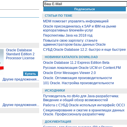
СТАТЬИ ПО ТЕМЕ
MDM помогает управлять информацией
Oracle присоединилась к SAP и IBM на рынке
корпоративных блокчейн-услуг
Перспективы Java на 2018 год
Повысьте свою зарплату: станьте
администратором базы данных Oracle
СУБД Oracle Database 12.2: быстро и еще быстрее
Oracle Database
Standard Edition 2
НОВИНКИ КАТАЛОГА DOWNLOAD
Processor License
Oracle Database 11.2 Express Edition Beta
Русская локализация Oracle UCM от Content.FM
Oracle Error Messages Viewer 2.0
Oracle. Оптимизация производительности
Другие предложения...
101 Oracle. Настройка производительности
ИСХОДНИКИ
Путеводитель по db4o для Java-разработчика:
Введение и общий обзор возможностей
Другие предложения...
Работа с СУБД Oracle используя интерфейс OCCI
Секционирование и сжатие в хранилищах данных
Oracle. Профессионалу-разработчику
ДОКУМЕНТАЦИЯ