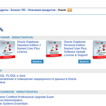
одукты
-
Каталог ПО
-
Описания продуктов
-
Oracle
ЕЧЕНИЯ
WWW.ITSHOP.RU
Oracle Database
Oracle Database
Standard Edition 2
Personal Edition
Named User Plus
Named User Plus
License
Software Update
License & Support
RU
SQL, PL/SQL и Java
тановление и повышение защищенности данных в Oracle
Java
КЗАМЕНОВ
WWW.ITSHOP.RU
mmer Certified Professional Upgrade Exam
em Administration
ge Systems Essentials