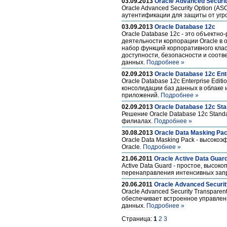
03.09.2013
Oracle Advanced Securit
Oracle Advanced Security Option (
аутентификации для защиты от угр
03.09.2013
Oracle Database 12c
Oracle Database 12с - это объектн
деятельности корпорации Oracle в о
набор функций корпоративного клас
доступности, безопасности и соотв
данных.
Подробнее »
02.09.2013
Oracle Database 12c Ente
Oracle Database 12c Enterprise Edi
консолидации баз данных в облаке 
приложений.
Подробнее »
02.09.2013
Oracle Database 12c Stan
Решение Oracle Database 12c Stand
филиалах.
Подробнее »
30.08.2013
Oracle Data Masking Pa
Oracle Data Masking Pack - высок
Oracle.
Подробнее »
21.06.2011
Oracle Active Data Guar
Active Data Guard - простое, высо
перенаправления интенсивных запр
20.06.2011
Oracle Advanced Securit
Oracle Advanced Security Transpar
обеспечивает встроенное управле
данных.
Подробнее »
Страница:
1
2
3