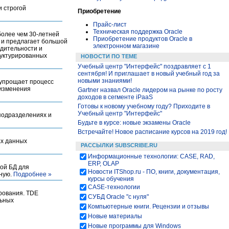
и строгой
Приобретение
Прайс-лист
Техническая поддержка Oracle
более чем 30-летней
Приобретение продуктов Oracle в
х и предлагает большой
электронном магазине
одительности и
руктурированных
НОВОСТИ ПО ТЕМЕ
Учебный центр "Интерфейс" поздравляет с 1
сентября! И приглашает в новый учебный год за
новыми знаниями!
я упрощает процесс
 изменения
Gartner назвал Oracle лидером на рынке по росту
доходов в сегменте iPaaS
Готовы к новому учебному году? Приходите в
Учебный центр "Интерфейс"
 подразделениях и
Будьте в курсе: новые экзамены Oracle
Встречайте! Новое расписание курсов на 2019 год!
ах данных
РАССЫЛКИ SUBSCRIBE.RU
Информационные технологии: CASE, RAD,
ERP, OLAP
ной БД для
Новости ITShop.ru - ПО, книги, документация,
вную.
Подробнее »
курсы обучения
CASE-технологии
фрования. TDE
СУБД Oracle "с нуля"
льных
Компьютерные книги. Рецензии и отзывы
Новые материалы
Новые программы для Windows