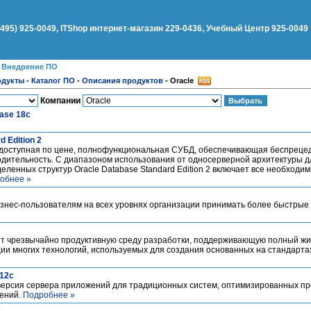
(495) 925-0049, ITShop интернет-магазин 229-0436, Учебный Центр 925-0049
●
Внедрение ПО
одукты
-
Каталог ПО
-
Описания продуктов
-
Oracle
Компании
base 18c
d Edition 2
2 - доступная по цене, полнофункциональная СУБД, обеспечивающая беспреце
дительность. С диапазоном использования от oдносерверной архитектуры дл
еленных структур Oracle Database Standard Edition 2 включает все необходи
обнее »
 бизнес-пользователям на всех уровнях организации принимать более быстры
яет чрезвычайно продуктивную среду разработки, поддерживающую полный ж
ии многих технологий, используемых для создания основанных на стандарта
 12c
ая версия сервера приложений для традиционных систем, оптимизированных 
лений.
Подробнее »