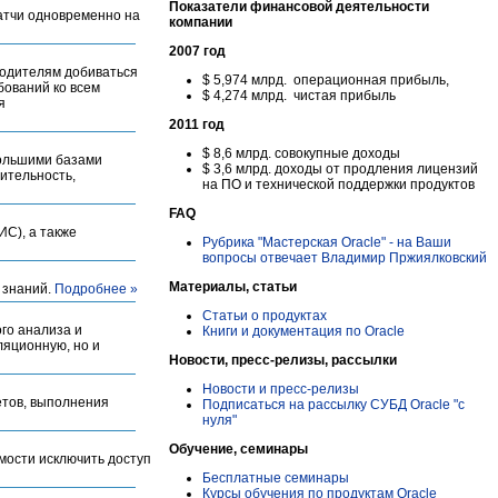
Показатели финансовой деятельности
патчи одновременно на
компании
2007 год
водителям добиваться
$ 5,974 млрд. операционная прибыль,
бований ко всем
$ 4,274 млрд. чистая прибыль
я
2011 год
$ 8,6 млрд. совокупные доходы
 большими базами
$ 3,6 млрд. доходы от продления лицензий
ительность,
на ПО и технической поддержки продуктов
FAQ
ИС), а также
Рубрика "Мастерская Oracle" - на Ваши
вопросы отвечает Владимир Пржиялковский
Материалы, статьи
 знаний.
Подробнее »
Статьи о продуктах
го анализа и
Книги и документация по Oracle
ляционную, но и
Новости, пресс-релизы, рассылки
Новости и пресс-релизы
етов, выполнения
Подписаться на рассылку СУБД Oracle "с
нуля"
Обучение, семинары
мости исключить доступ
Бесплатные семинары
Курсы обучения по продуктам Oracle