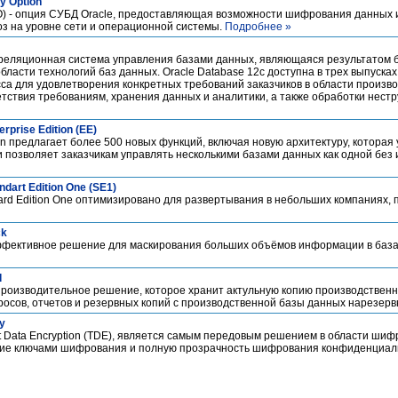
y Option
ASO) - опция СУБД Oracle, предоставляющая возможности шифрования данных 
оз на уровне сети и операционной системы.
Подробнее »
о-реляционная система управления базами данных, являющаяся результатом 
бласти технологий баз данных. Oracle Database 12c доступна в трех выпуска
са для удовлетворения конкретных требований заказчиков в области произв
етствия требованиям, хранения данных и аналитики, а также обработки нест
rprise Edition (EE)
tion предлагает более 500 новых функций, включая новую архитектуру, котора
и позволяет заказчикам управлять несколькими базами данных как одной без
dart Edition One (SE1)
ard Edition One оптимизировано для развертывания в небольших компаниях,
ck
оэффективное решение для маскирования больших объёмов информации в баз
d
копроизводительное решение, которое хранит актульную копию производствен
осов, отчетов и резервных копий с производственной базы данных нарезер
y
ent Data Encryption (TDE), является самым передовым решением в области ши
ние ключами шифрования и полную прозрачность шифрования конфиденциа