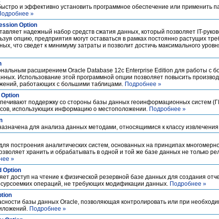
k
т быстро и эффективно установить программное обеспечение или применить 
Подробнее »
ssion Option
тавляет надежный набор средств сжатия данных, который позволяет IT-руко
льзуя опцию, предприятия могут оставаться в рамках постоянно растущих тре
ых, что сведет к минимуму затраты и позволит достичь максимального уровн
n
иональным расширением Oracle Database 12с Enterprise Edition для работы с
анных. Использование этой программной опции позволяет повысить производ
ожений, работающих с большими таблицами.
Подробнее »
 Option
еспечивают поддержку со стороны базы данных геоинформационных систем (Г
исов, использующих информацию о местоположении.
Подробнее »
n
дназначена для анализа данных методами, относящимися к классу извлечения
для построения аналитических систем, основанных на принципах многомерно
озволяет хранить и обрабатывать в одной и той же базе данных не только ре
нее »
d Option
вляет доступ на чтение к физической резервной базе данных для создания отч
ресурсоемких операций, не требующих модификации данных.
Подробнее »
ption
опасности базы данных Oracle, позволяющая контролировать или при необходи
иложений.
Подробнее »