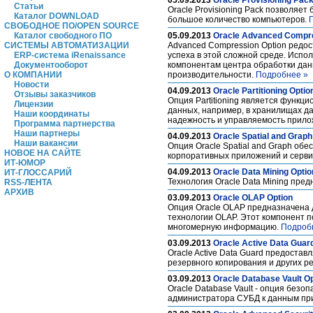
05.09.2013
Oracle Provisioning Pac
Статьи
Oracle Provisioning Pack позволяе
Каталог DOWNLOAD
большое количество компьютеров.
СВОБОДНОЕ ПО/OPEN SOURCE
Каталог свободного ПО
05.09.2013
Oracle Advanced Compre
СИСТЕМЫ АВТОМАТИЗАЦИИ
Advanced Compression Option редос
ERP-система iRenaissance
успеха в этой сложной среде. Испо
Документооборот
компонентам центра обработки данн
О КОМПАНИИ
производительности.
Подробнее »
Новости
04.09.2013
Oracle Partitioning Optio
Отзывы заказчиков
Опция Partitioning является функц
Лицензии
данных, например, в хранилищах д
Наши координаты
надежность и управляемость прил
Программа партнерства
Наши партнеры
04.09.2013
Oracle Spatial and Graph
Наши вакансии
Опция Oracle Spatial and Graph об
НОВОЕ НА САЙТЕ
корпоративных приложений и серв
ИТ-ЮМОР
04.09.2013
Oracle Data Mining Optio
ИТ-ГЛОССАРИЙ
Технология Oracle Data Mining пре
RSS-ЛЕНТА
АРХИВ
03.09.2013
Oracle OLAP Option
Опция Oracle OLAP предназначена 
технологии OLAP. Этот компонент п
многомерную информацию.
Подроб
03.09.2013
Oracle Active Data Guar
Oracle Active Data Guard предоста
резервного копирования и других 
03.09.2013
Oracle Database Vault O
Oracle Database Vault - опция без
администратора СУБД к данным пр