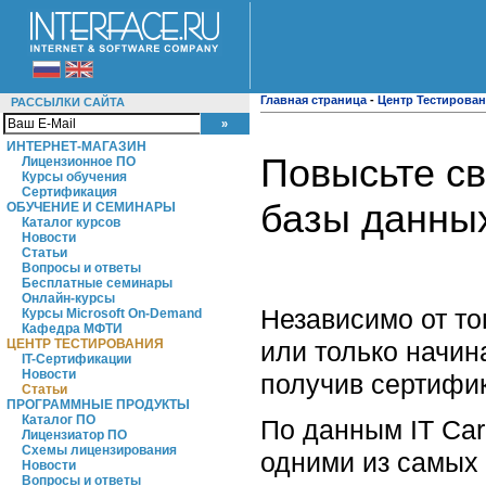
Главная страница
-
Центр Тестирова
РАССЫЛКИ САЙТА
ИНТЕРНЕТ-МАГАЗИН
Повысьте св
Лицензионное ПО
Курсы обучения
Сертификация
базы данных
ОБУЧЕНИЕ И СЕМИНАРЫ
Каталог курсов
Новости
Статьи
Вопросы и ответы
Бесплатные семинары
Онлайн-курсы
Независимо от то
Курсы Microsoft On-Demand
Кафедра МФТИ
или только начин
ЦЕНТР ТЕСТИРОВАНИЯ
IT-Сертификации
Новости
получив сертифик
Статьи
ПРОГРАММНЫЕ ПРОДУКТЫ
Каталог ПО
По данным IТ Car
Лицензиатор ПО
Схемы лицензирования
одними из самых
Новости
Вопросы и ответы