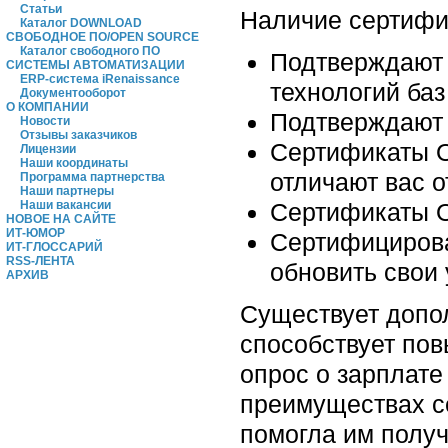
Статьи
Наличие сертифик
Каталог DOWNLOAD
СВОБОДНОЕ ПО/OPEN SOURCE
Каталог свободного ПО
Подтверждают 
СИСТЕМЫ АВТОМАТИЗАЦИИ
ERP-система iRenaissance
технологий баз
Документооборот
О КОМПАНИИ
Подтверждают 
Новости
Отзывы заказчиков
Сертификаты O
Лицензии
Наши координаты
отличают вас 
Программа партнерства
Наши партнеры
Сертификаты O
Наши вакансии
НОВОЕ НА САЙТЕ
ИТ-ЮМОР
Сертифицирова
ИТ-ГЛОССАРИЙ
RSS-ЛЕНТА
обновить свои
АРХИВ
Существует допол
способствует пов
опрос о зарплате 
преимуществах с
помогла им получ