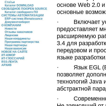
Статьи
основе Web 2.0 
Каталог DOWNLOAD
СВОБОДНОЕ ПО/OPEN SOURCE
основные возмож
Каталог свободного ПО
СИСТЕМЫ АВТОМАТИЗАЦИИ
ERP-система iRenaissance
· Включает усо
Документооборот
О КОМПАНИИ
предоставляет м
Новости
Отзывы заказчиков
расширяемую раб
Лицензии
Наши координаты
3.4 для разработ
Программа партнерства
Наши партнеры
передовом и прос
Наши вакансии
НОВОЕ НА САЙТЕ
ИТ-ЮМОР
языке разработки
ИТ-ГЛОССАРИЙ
RSS-ЛЕНТА
АРХИВ
· Язык EGL (Ent
позволяет допол
технологий Java
абстрактной пара
· Современное,
Не зависящий от