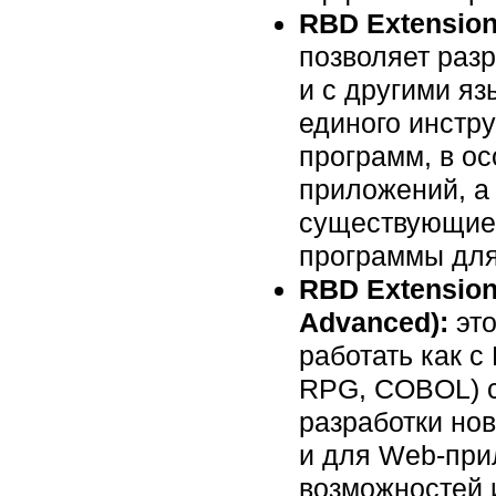
RBD Extension
позволяет разр
и с другими я
единого инстр
программ, в о
приложений, а
существующие
программы дл
RBD Extension
Advanced):
это
работать как с
RPG, COBOL) с
разработки но
и для Web-при
возможностей 