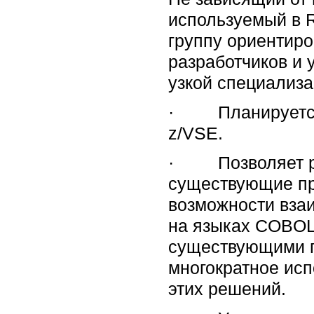
используемый в R
группу ориентиро
разработчиков и 
узкой специализа
· Планируется 
z/VSE.
· Позволяет ра
существующие п
возможности вза
на языках COBOL,
существующими 
многократное ис
этих решений.