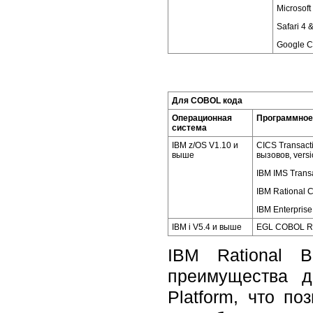
Microsoft
Safari 4 
Google 
Для COBOL кода
Операционная
Программное
система
IBM z/OS V1.10 и
CICS Transact
выше
вызовов, versi
IBM IMS Trans
IBM Rational 
IBM Enterpris
IBM i V5.4 и выше
EGL COBOL Run
IBM Rational B
преимущества д
Platform, что п