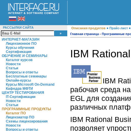
РАССЫЛКИ САЙТА
●
Описания продуктов
Прайс-лист
Главная страница
-
Программные пр
ИНТЕРНЕТ-МАГАЗИН
Лицензионное ПО
Курсы обучения
IBM Rational
Сертификация
ОБУЧЕНИЕ И СЕМИНАРЫ
Каталог курсов
Новости
Статьи
Вопросы и ответы
Бесплатные семинары
IBM Rati
Онлайн-курсы
Курсы Microsoft On-Demand
рабочая среда на
Кафедра МФТИ
ЦЕНТР ТЕСТИРОВАНИЯ
EGL для создани
IT-Сертификации
Новости
различных платф
Статьи
ПРОГРАММНЫЕ ПРОДУКТЫ
Каталог ПО
IBM Rational Busi
Лицензиатор ПО
Схемы лицензирования
Новости
позволяет упрост
Вопросы и ответы