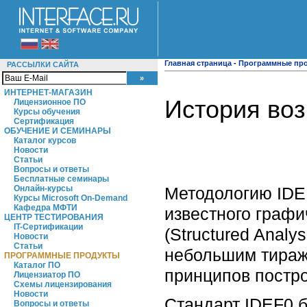
Главная страница
-
Программные пр
РАССЫЛКИ САЙТА
ИНТЕРНЕТ-МАГАЗИН
История воз
Лицензионное ПО
Курсы обучения
Сертификация
ОБУЧЕНИЕ И СЕМИНАРЫ
Каталог курсов
Новости
Статьи
Вопросы и ответы
Бесплатные семинары
Методологию IDE
Онлайн-курсы
Курсы Microsoft On-Demand
Кафедра МФТИ
известного граф
ЦЕНТР ТЕСТИРОВАНИЯ
IT-Сертификации
(Structured Analy
Новости
Статьи
небольшим тираж
ПРОГРАММНЫЕ ПРОДУКТЫ
Каталог ПО
принципов постр
Лицензиатор ПО
Схемы лицензирования
Новости
Стандарт IDEF0 б
Вопросы и ответы