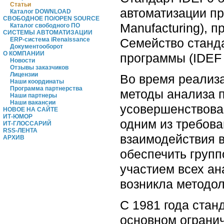
Статьи
автоматизации пр
Каталог DOWNLOAD
СВОБОДНОЕ ПО/OPEN SOURCE
Manufacturing),
Каталог свободного ПО
СИСТЕМЫ АВТОМАТИЗАЦИИ
Семейство станда
ERP-система iRenaissance
Документооборот
О КОМПАНИИ
программы (IDEF -
Новости
Отзывы заказчиков
Лицензии
Во время реализ
Наши координаты
Программа партнерства
методы анализа 
Наши партнеры
Наши вакансии
усовершенствова
НОВОЕ НА САЙТЕ
ИТ-ЮМОР
одним из требов
ИТ-ГЛОССАРИЙ
RSS-ЛЕНТА
взаимодействия в
АРХИВ
обеспечить групп
участием всех ан
возникла методо
C 1981 года стан
основном ограни