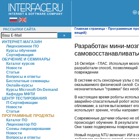
Главная страница
-
Программные пр
РАССЫЛКИ САЙТА
вещей)
ИНТЕРНЕТ-МАГАЗИН
Разработан мини-мозг
Лицензионное ПО
Курсы обучения
самовосстанавливать
Сертификация
ОБУЧЕНИЕ И СЕМИНАРЫ
16 Октября - ГЛАС. Используя мозг
Каталог курсов
разработали способ, позволяющий 
Новости
повреждении
Статьи
Вопросы и ответы
В системе есть сенсорные узлы с п
Бесплатные семинары
оказываемого физической силой. С
Онлайн-курсы
незначительных "травмах" без нео
Курсы Microsoft On-Demand
Кафедра МФТИ
В настоящее время роботы использ
ЦЕНТР ТЕСТИРОВАНИЯ
аварийно-спасательный робот испо
IT-Сертификации
обломками, а затем вытаскивает ег
Новости
использует зрение, чтобы направить
Статьи
ПРОГРАММНЫЕ ПРОДУКТЫ
Современные датчики обычно не об
Каталог ПО
происходит обучение. В результате
Лицензиатор ПО
Они также подвержены повреждения
Схемы лицензирования
Новости
Новый подход NTU включает ИИ в с
Вопросы и ответы