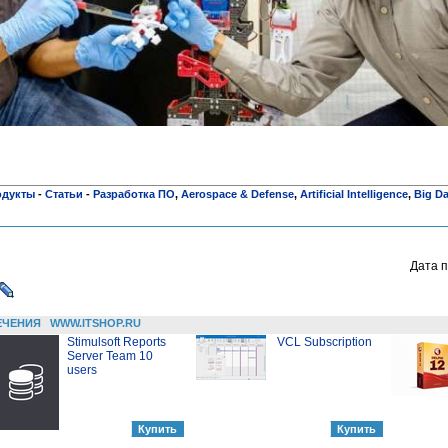
одукты
-
Статьи
-
Разработка ПО
,
Aerospace & Defense
,
Artificial Intelligence
,
Big Da
Дата п
ЕЧЕНИЯ
WWW.ITSHOP.RU
Stimulsoft Reports
VCL Subscription
Server Team 10
users