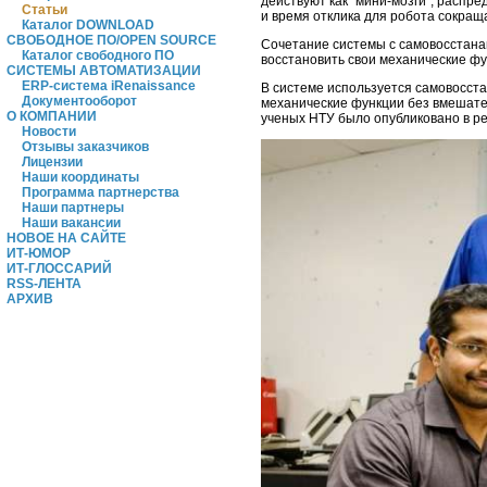
действуют как "мини-мозги", распре
Статьи
и время отклика для робота сокращ
Каталог DOWNLOAD
СВОБОДНОЕ ПО/OPEN SOURCE
Сочетание системы с самовосстана
Каталог свободного ПО
восстановить свои механические фу
СИСТЕМЫ АВТОМАТИЗАЦИИ
ERP-система iRenaissance
В системе используется самовосст
Документооборот
механические функции без вмешате
О КОМПАНИИ
ученых НТУ было опубликовано в р
Новости
Отзывы заказчиков
Лицензии
Наши координаты
Программа партнерства
Наши партнеры
Наши вакансии
НОВОЕ НА САЙТЕ
ИТ-ЮМОР
ИТ-ГЛОССАРИЙ
RSS-ЛЕНТА
АРХИВ