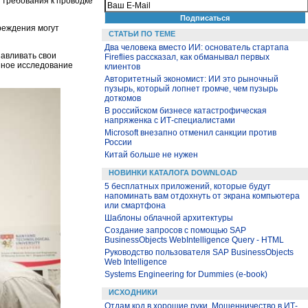
а требования к проводке
реждения могут
СТАТЬИ ПО ТЕМЕ
Два человека вместо ИИ: основатель стартапа
авливать свои
Fireflies рассказал, как обманывал первых
нное исследование
клиентов
Авторитетный экономист: ИИ это рыночный
пузырь, который лопнет громче, чем пузырь
доткомов
В российском бизнесе катастрофическая
напряженка с ИТ-специалистами
Microsoft внезапно отменил санкции против
России
Китай больше не нужен
НОВИНКИ КАТАЛОГА DOWNLOAD
5 бесплатных приложений, которые будут
напоминать вам отдохнуть от экрана компьютера
или смартфона
Шаблоны облачной архитектуры
Создание запросов с помощью SAP
BusinessObjects WebIntelligence Query - HTML
Руководство пользователя SAP BusinessObjects
Web Intelligence
Systems Engineering for Dummies (e-book)
ИСХОДНИКИ
Отдам код в хорошие руки. Мошенничество в ИТ-