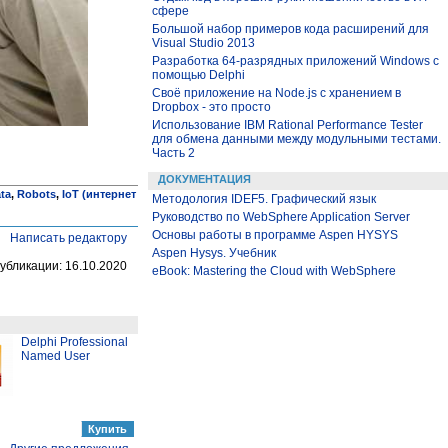
сфере
Большой набор примеров кода расширений для
Visual Studio 2013
Разработка 64-разрядных приложений Windows с
помощью Delphi
Своё приложение на Node.js с хранением в
Dropbox - это просто
Использование IBM Rational Performance Tester
для обмена данными между модульными тестами.
Часть 2
ДОКУМЕНТАЦИЯ
ta
,
Robots
,
IoT (интернет
Методология IDEF5. Графический язык
Руководство по WebSphere Application Server
Основы работы в программе Aspen HYSYS
Написать редактору
Aspen Hysys. Учебник
убликации: 16.10.2020
eBook: Mastering the Cloud with WebSphere
Delphi Professional
Named User