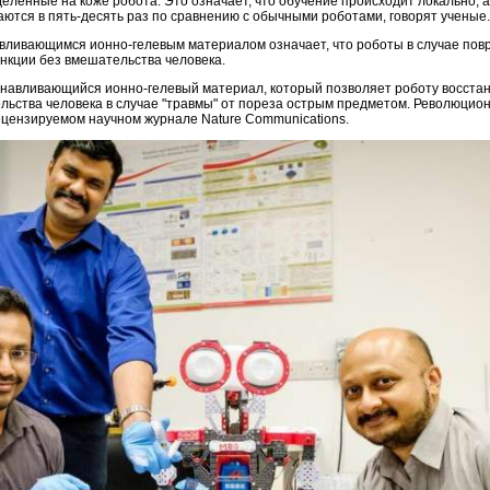
деленные на коже робота. Это означает, что обучение происходит локально, 
аются в пять-десять раз по сравнению с обычными роботами, говорят ученые.
вливающимся ионно-гелевым материалом означает, что роботы в случае пов
нкции без вмешательства человека.
анавливающийся ионно-гелевый материал, который позволяет роботу восстан
льства человека в случае "травмы" от пореза острым предметом. Революцио
ецензируемом научном журнале Nature Communications.