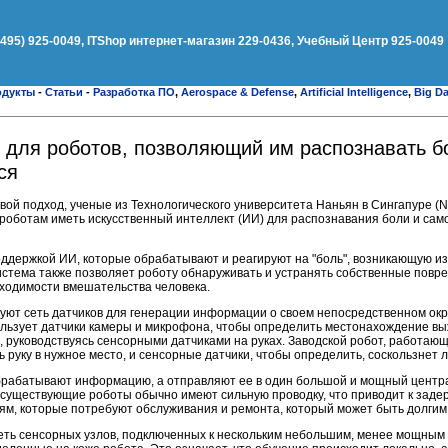
(495) 925-0049, ITShop интернет-магазин 229-0436, Учебный Центр 925-0049
одукты
-
Статьи
-
Разработка ПО
,
Aerospace & Defense
,
Artificial Intelligence
,
Big Da
 для роботов, позволяющий им распознавать б
ся
овой подход, ученые из Технологического университета Наньян в Сингапуре (
роботам иметь искусственный интеллект (ИИ) для распознавания боли и сам
оддержкой ИИ, которые обрабатывают и реагируют на "боль", возникающую из
истема также позволяет роботу обнаруживать и устранять собственные повр
бходимости вмешательства человека.
уют сеть датчиков для генерации информации о своем непосредственном ок
льзует датчики камеры и микрофона, чтобы определить местонахождение в
о, руководствуясь сенсорными датчиками на руках. Заводской робот, работаю
 руку в нужное место, и сенсорные датчики, чтобы определить, соскользнет 
рабатывают информацию, а отправляют ее в один большой и мощный центра
 существующие роботы обычно имеют сильную проводку, что приводит к задер
м, которые потребуют обслуживания и ремонта, который может быть долгим
еть сенсорных узлов, подключенных к нескольким небольшим, менее мощным