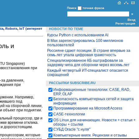
Поиск
точная фраза
Вход
Регистрация
ta
,
Robots
,
IoT (интернет
НОВОСТИ ПО ТЕМЕ
Курсы Python c использованием AI
В Max зарегистрировались 100 миллионов
оль и
пользователей
Россияне сдают позиции. В стране впервые за
семь лет упала цифровая грамотность
Специализированное КБ оштрафовали за
NTU Singapore)
задержку чипа для оборонки через восемь лет
овосстановления при
Каждый четвертый ИT-специалист опасается
сокращений
-за давления,
РАССЫЛКИ SUBSCRIBE.RU
еждения при
Информационные технологии: CASE, RAD,
ERP, OLAP
ружении. Например,
Безопасность компьютерных сетей и защита
ыжившего под
информации
щий на сборочной линии,
Программирование на Microsoft Access
ли объект при поднятии.
CASE-технологии
льный процессор, где и
OS Linux для начинающих. Новости + статьи +
жке времени отклика.
обзоры + ссылки
 и дорогостоящим.
СУБД Oracle "с нуля"
 процессорам, которые
Компьютерные книги. Рецензии и отзывы