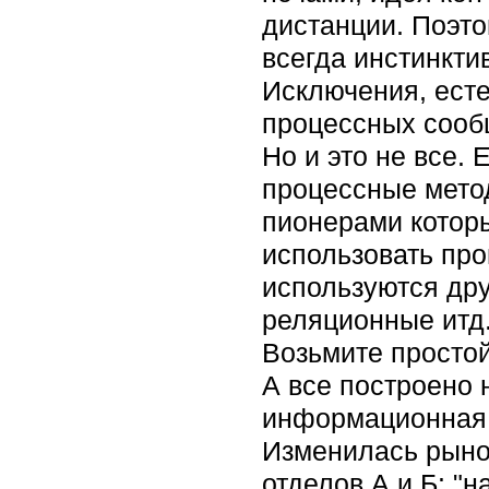
дистанции. Поэто
всегда инстинкти
Исключения, есте
процессных сооб
Но и это не все. 
процессные метод
пионерами которы
использовать про
используются др
реляционные итд
Возьмите простой
А все построено 
информационная 
Изменилась рыноч
отделов А и Б: "н