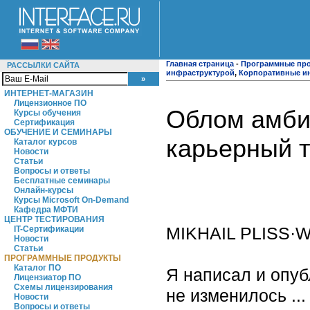
Главная страница
-
Программные пр
РАССЫЛКИ САЙТА
инфраструктурой
,
Корпоративные и
ИНТЕРНЕТ-МАГАЗИН
Лицензионное ПО
Облом амбиц
Курсы обучения
Сертификация
ОБУЧЕНИЕ И СЕМИНАРЫ
карьерный т
Каталог курсов
Новости
Статьи
Вопросы и ответы
Бесплатные семинары
Онлайн-курсы
Курсы Microsoft On-Demand
Кафедра МФТИ
ЦЕНТР ТЕСТИРОВАНИЯ
MIKHAIL PLISS·
IT-Сертификации
Новости
Статьи
ПРОГРАММНЫЕ ПРОДУКТЫ
Каталог ПО
Я написал и опубл
Лицензиатор ПО
Схемы лицензирования
не изменилось ...
Новости
Вопросы и ответы