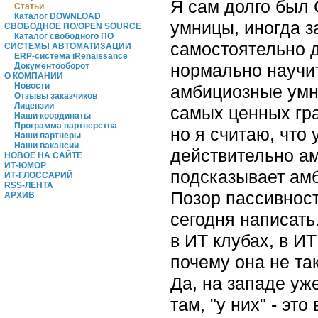
Я сам долго был 
Статьи
Каталог DOWNLOAD
умницы, иногда 
СВОБОДНОЕ ПО/OPEN SOURCE
Каталог свободного ПО
самостоятельно д
СИСТЕМЫ АВТОМАТИЗАЦИИ
ERP-система iRenaissance
нормально научит
Документооборот
О КОМПАНИИ
Новости
амбициозные умни
Отзывы заказчиков
Лицензии
самых ценных гра
Наши координаты
Программа партнерства
но я считаю, что 
Наши партнеры
Наши вакансии
действительно ам
НОВОЕ НА САЙТЕ
ИТ-ЮМОР
подсказывает амб
ИТ-ГЛОССАРИЙ
RSS-ЛЕНТА
Позор пассивност
АРХИВ
сегодня написать
в ИТ клубах, в ИТ
почему она не так
Да, на западе уже
там, "у них" - э