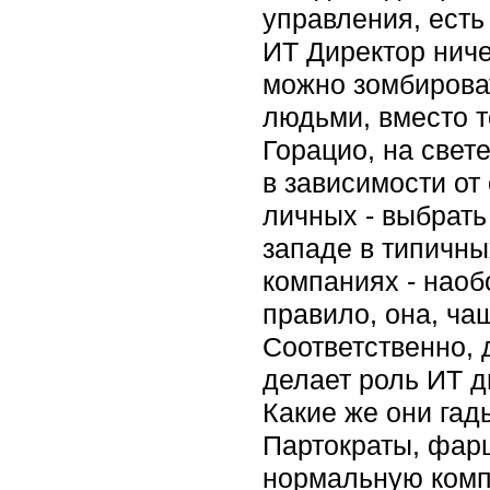
управления, есть
ИТ Директор ниче
можно зомбирова
людьми, вместо то
Горацио, на свет
в зависимости от
личных - выбрат
западе в типичных
компаниях - наоб
правило, она, ча
Соответственно, 
делает роль ИТ д
Какие же они гад
Партократы, фарц
нормальную компа