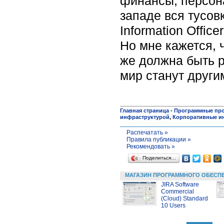
финансы, персона
западе вся тусовк
Information Offic
Но мне кажется, ч
же должна быть р
мир станут други
Главная страница
-
Программные пр
инфраструктурой
,
Корпоративные и
Распечатать »
Правила публикации »
Рекомендовать »
Поделиться…
МАГАЗИН ПРОГРАММНОГО ОБЕСП
JIRA Software
Commercial
(Cloud) Standard
10 Users