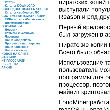
пиратских копий 
Статьи
Каталог DOWNLOAD
выступали популя
СВОБОДНОЕ ПО/OPEN SOURCE
Каталог свободного ПО
Reason и ряд дру
СИСТЕМЫ АВТОМАТИЗАЦИИ
ERP-система iRenaissance
Документооборот
Первый вредоносн
О КОМПАНИИ
Новости
был загружен в ав
Отзывы заказчиков
Лицензии
Наши координаты
Пиратские копии 
Программа партнерства
Наши партнеры
Всего было обна
Наши вакансии
НОВОЕ НА САЙТЕ
ИТ-ЮМОР
Использование та
ИТ-ГЛОССАРИЙ
RSS-ЛЕНТА
АРХИВ
пользователь мож
программы для об
процессор, поэто
майнит криптовал
LoudMiner работ
macOS и через Vi