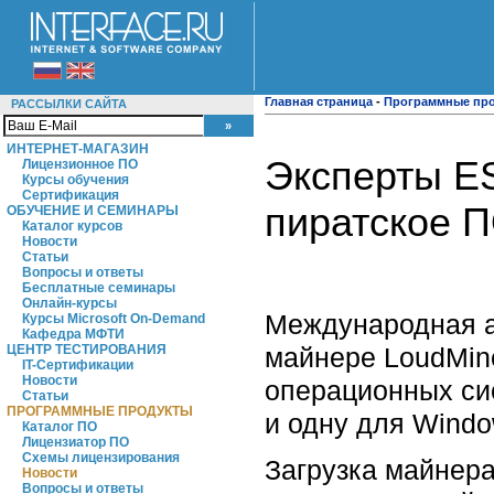
Главная страница
-
Программные пр
РАССЫЛКИ САЙТА
ИНТЕРНЕТ-МАГАЗИН
Эксперты E
Лицензионное ПО
Курсы обучения
Сертификация
пиратское П
ОБУЧЕНИЕ И СЕМИНАРЫ
Каталог курсов
Новости
Статьи
Вопросы и ответы
Бесплатные семинары
Онлайн-курсы
Международная а
Курсы Microsoft On-Demand
Кафедра МФТИ
майнере LoudMine
ЦЕНТР ТЕСТИРОВАНИЯ
IT-Сертификации
Новости
операционных си
Статьи
ПРОГРАММНЫЕ ПРОДУКТЫ
и одну для Wind
Каталог ПО
Лицензиатор ПО
Схемы лицензирования
Загрузка майнера
Новости
Вопросы и ответы