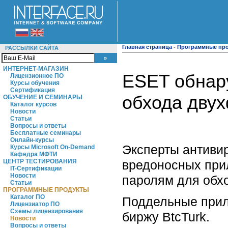
Главная страница
-
Программные пр
РАССЫЛКИ САЙТА
ИНТЕРНЕТ-МАГАЗИН
ESET обнару
Лицензионное ПО
Курсы обучения
Сертификация
обхода дву
ОБУЧЕНИЕ И СЕМИНАРЫ
Каталог курсов
Новости
Статьи
Вопросы и ответы
Бесплатные семинары
Онлайн-курсы
Эксперты антиви
Курсы Microsoft On-Demand
Кафедра МФТИ
вредоносных при
ЦЕНТР ТЕСТИРОВАНИЯ
IT-Сертификации
Новости
паролям для обх
Статьи
ПРОГРАММНЫЕ ПРОДУКТЫ
Каталог ПО
Поддельные прил
Лицензиатор ПО
Схемы лицензирования
биржу BtcTurk.
Новости
Вопросы и ответы