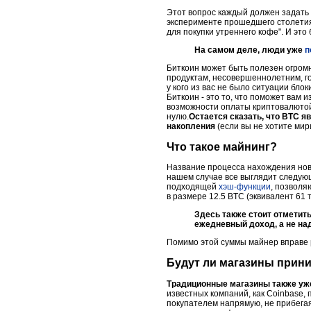
Этот вопрос каждый должен задать 
эксперименте прошедшего столетия?
для покупки утреннего кофе". И это
На самом деле, люди уже
п
Биткоин может быть полезен огром
продуктам, несовершеннолетним, го
у кого из вас не было ситуации бло
Биткоин - это то, что поможет вам
возможности оплаты криптовалютой
нулю.
Остается сказать, что BTC я
накопления
(если вы не хотите мир
Что такое майнинг?
Название процесса нахождения нов
нашем случае все выглядит следу
подходящей
хэш-функции
, позволя
в размере 12.5 BTC (эквивалент 61 
Здесь также стоит отметит
ежедневный доход, а не над
Помимо этой суммы майнер вправе р
Будут ли магазины прин
Традиционные магазины также уж
известных компаний, как Coinbase,
покупателем напрямую, не прибегая