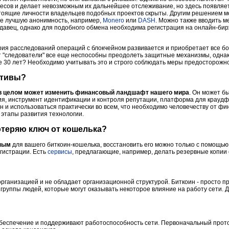
есов и делает невозможным их дальнейшее отслеживание, но здесь появляет
стоящие личности владельцев подобных проектов скрыты. Другим решением м
е лучшую анонимность, например,
Monero
или
DASH
. Можно также вводить 
давец, однако для подобного обмена необходима регистрация на онлайн-бир
стрия расследований операций с блокчейном развивается и приобретает все 
 "следователи" все еще неспособны преодолеть защитные механизмы, однако
е 30 лет? Необходимо учитывать это и строго соблюдать меры предосторожно
ктивы?
н в целом может изменить финансовый ландшафт нашего мира
. Он может б
ия, инструмент идентификации и контроля репутации, платформа для краудф
 и использоваться практически во всем, что необходимо человечеству от фи
 этапы развития технологии.
потеряю ключ от кошелька?
ным
для вашего биткоин-кошелька, восстановить его можно только с помощь
гистрации. Есть
сервисы
, предлагающие, например, делать резервные копии 
 организацией и не обладает организационной структурой. Биткоин - просто п
группы людей, которые могут оказывать некоторое влияние на работу сети. 
беспечение и поддерживают работоспособность сети. Первоначальный прот