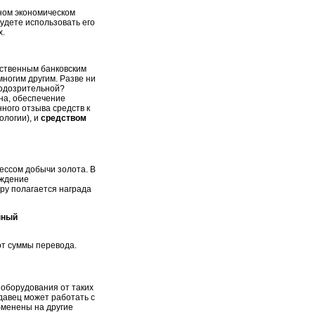
пном экономическом
будете использовать его
х.
ественным банковским
ногим другим. Разве ни
 подозрительной?
ина, обеспечение
ного отзыва средств к
ологии), и
средством
ессом добычи золота. В
ождение
ру полагается награда
нный
от суммы перевода.
 оборудования от таких
одавец может работать с
бменены на другие