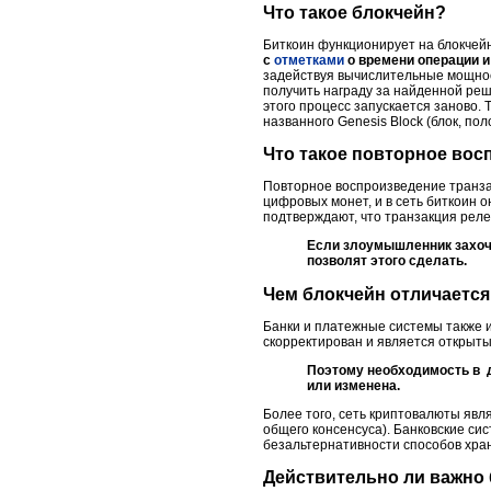
Что такое блокчейн?
Биткоин функционирует на блокчей
с
отметками
о времени операции и
задействуя вычислительные мощнос
получить награду за найденной реш
этого процесс запускается заново. 
названного Genesis Block (блок, по
Что такое повторное вос
Повторное воспроизведение транза
цифровых монет, и в сеть биткоин
подтверждают, что транзакция реле
Если злоумышленник захоче
позволят этого сделать.
Чем блокчейн отличается
Банки и платежные системы также и
скорректирован и является открыты
Поэтому необходимость в д
или изменена.
Более того, сеть криптовалюты явл
общего консенсуса). Банковские сис
безальтернативности способов хр
Действительно ли важно 