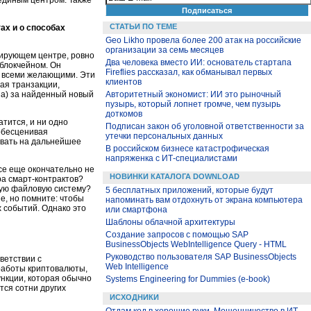
СТАТЬИ ПО ТЕМЕ
ах и о способах
Geo Likho провела более 200 атак на российские
организации за семь месяцев
нирующем центре, ровно
Два человека вместо ИИ: основатель стартапа
 блокчейном. Он
Fireflies рассказал, как обманывал первых
а всеми желающими. Эти
клиентов
ая транзакции,
на) за найденный новый
Авторитетный экономист: ИИ это рыночный
пузырь, который лопнет громче, чем пузырь
доткомов
тится, и ни одно
Подписан закон об уголовной ответственности за
 обесценивая
утечки персональных данных
ывать на дальнейшее
В российском бизнесе катастрофическая
напряженка с ИТ-специалистами
се еще окончательно не
НОВИНКИ КАТАЛОГА DOWNLOAD
ра смарт-контрактов?
щую файловую систему?
5 бесплатных приложений, которые будут
е, но помните: чтобы
напоминать вам отдохнуть от экрана компьютера
 событий. Однако это
или смартфона
Шаблоны облачной архитектуры
Создание запросов с помощью SAP
BusinessObjects WebIntelligence Query - HTML
Руководство пользователя SAP BusinessObjects
ветствии с
Web Intelligence
 работы криптовалюты,
ункции, которая обычно
Systems Engineering for Dummies (e-book)
тся сотни других
ИСХОДНИКИ