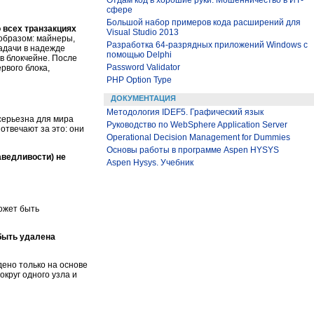
Отдам код в хорошие руки. Мошенничество в ИТ-
сфере
Большой набор примеров кода расширений для
 всех транзакциях
Visual Studio 2013
образом: майнеры,
Разработка 64-разрядных приложений Windows с
адачи в надежде
помощью Delphi
в блокчейне. После
Password Validator
рвого блока,
PHP Option Type
ДОКУМЕНТАЦИЯ
Методология IDEF5. Графический язык
серьезна для мира
Руководство по WebSphere Application Server
отвечают за это: они
Operational Decision Management for Dummies
Основы работы в программе Aspen HYSYS
аведливости) не
Aspen Hysys. Учебник
ожет быть
 быть удалена
дено только на основе
округ одного узла и