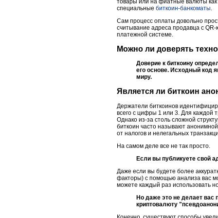
товары или на фиатные валюты как 
специальные
биткоин-банкоматы
.
Сам процесс оплаты довольно прост
считывание адреса продавца с QR-к
платежной системе.
Можно ли доверять техн
Доверие к биткоину опред
его основе. Исходный код 
миру.
Является ли биткоин ан
Держатели биткоинов идентифициру
всего с цифры 1 или 3. Для каждо
Однако из-за столь сложной струк
биткоин часто называют анонимной
от налогов и нелегальных транзакци
На самом деле все не так просто.
Если вы публикуете свой ад
Даже если вы будете более аккурат
факторы) с помощью анализа вас м
можете каждый раз использовать н
Но даже это не делает вас
криптовалюту "псевдоанони
Конечно, существуют способы увели