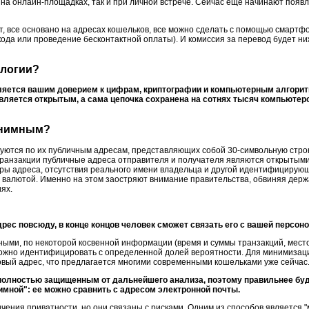
на онлайн-площадках, так и при личной встрече. Сейчас еще начинают появ
, все основано на адресах кошельков, все можно сделать с помощью смартф
ода или проведение бесконтактной оплаты). И комиссия за перевод будет ни
ологии?
еляется вашим доверием к цифрам, криптографии и компьютерным алгори
является открытым, а сама цепочка сохранена на сотнях тысяч компьютер
онимным?
ются по их публичным адресам, представляющих собой 30-символьную стро
й транзакции публичные адреса отправителя и получателя являются открыты
туры адреса, отсутствия реального имени владельца и другой идентифициру
 валютой. Именно на этом заостряют внимание правительства, обвиняя держ
ях.
рес повсюду, в конце концов человек сможет связать его с вашей персоно
ными, по некоторой косвенной информации (время и суммы транзакций, мест
ожно идентифицировать с определенной долей вероятности. Для минимизаци
овый адрес, что предлагается многими современными кошельками уже сейчас
 полностью защищенным от дальнейшего анализа, поэтому правильнее буд
мной": ее можно сравнить с адресом электронной почты.
чения приватности, но они связаны с рисками. Одним из способов является "