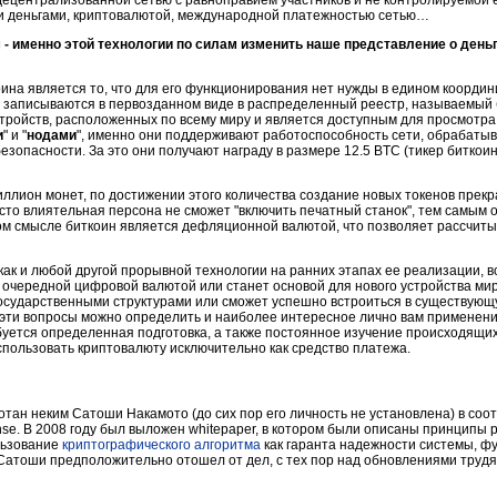
и деньгами, криптовалютой, международной платежностью сетью…
- именно этой технологии по силам изменить наше представление о деньг
ина является то, что для его функционирования нет нужды в едином коорди
ии записываются в первозданном виде в распределенный реестр, называемый
стройств, расположенных по всему миру и является доступным для просмотр
и
" и "
нодами
", именно они поддерживают работоспособность сети, обрабатыв
езопасности. За это они получают награду в размере 12.5 BTC (тикер биткои
ллион монет, по достижении этого количества создание новых токенов прекра
сто влиятельная персона не сможет "включить печатный станок", тем самым
том смысле биткоин является дефляционной валютой, что позволяет рассчит
как и любой другой прорывной технологии на ранних этапах ее реализации, в
 очередной цифровой валютой или станет основой для нового устройства ми
государственными структурами или сможет успешно встроиться в существую
 эти вопросы можно определить и наиболее интересное лично вам применени
буется определенная подготовка, а также постоянное изучение происходящих
пользовать криптовалюту исключительно как средство платежа.
тан неким Сатоши Накамото (до сих пор его личность не установлена) в соот
nse. В 2008 году был выложен whitepaper, в котором были описаны принципы
льзование
криптографического алгоритма
как гаранта надежности системы, ф
у Сатоши предположительно отошел от дел, с тех пор над обновлениями трудя