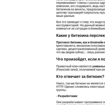
перемешивает токены с разных адр
компании, его создавшего, ведь на
биткоинов на монеты, предлагающи
цепочку транзакций покупатель-про
ваши данные.
Все это приводит к тому, что инду
инструментарий. На данный момент
изменится ли ситуация в ближайши
Какие у биткоина перспе
Протокол биткоин, как и блокчей
криптовалюта, механизм голосован
сделках, децентрализованный домен
что мы видим сейчас, - лишь ранние
Что произойдет, если я 
Приватный ключ является
уникаль
(Passcode seed), получаемой при ре
Кто отвечает за биткоин?
Никто, так как биткоин не является
HTTP. Однако сложились некоторые 
группы:
-
Разработчики
Они разрабатывают программное о