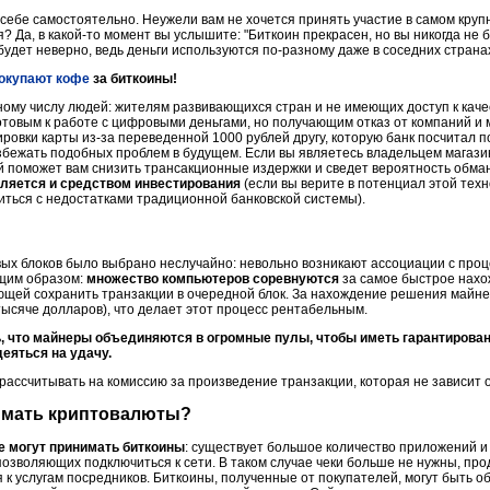
себе самостоятельно. Неужели вам не хочется принять участие в самом кру
 Да, в какой-то момент вы услышите: "Биткоин прекрасен, но вы никогда не 
 будет неверно, ведь деньги используются по-разному даже в соседних страна
окупают кофе
за биткоины!
ному числу людей: жителям развивающихся стран и не имеющих доступ к кач
товым к работе с цифровыми деньгами, но получающим отказ от компаний и м
кировки карты из-за переведенной 1000 рублей другу, которую банк посчитал
 избежать подобных проблем в будущем. Если вы являетесь владельцем магаз
 поможет вам снизить трансакционные издержки и сведет вероятность обман
вляется и средством инвестирования
(если вы верите в потенциал этой техн
иться с недостатками традиционной банковской системы).
ых блоков было выбрано неслучайно: невольно возникают ассоциации с проц
ющим образом:
множество компьютеров соревнуются
за самое быстрое нах
ющей сохранить транзакции в очередной блок. За нахождение решения майне
тысяче долларов), что делает этот процесс рентабельным.
ь, что майнеры объединяются в огромные пулы, чтобы иметь гарантирова
еяться на удачу.
ассчитывать на комиссию за произведение транзакции, которая не зависит 
имать криптовалюты?
е могут принимать биткоины
: существует большое количество приложений и
 позволяющих подключиться к сети. В таком случае чеки больше не нужны, пр
 к услугам посредников. Биткоины, полученные от покупателей, могут быть о