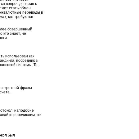
ся вопрос доверия к
ожет стать обмен
межвалютные переводы в
жах, где требуются
более совершенный
 кто знает, не
сти.
ыть использован как
андинга, посредник в
нансовой системы. То,
ю секретной фразы
счета.
ротокол, наподобие
Давайте перечислим эти
окол был