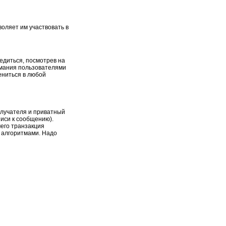
оляет им участвовать в
едиться, посмотрев на
имания пользователями
ениться в любой
олучателя и приватный
иси к сообщению).
чего транзакция
 алгоритмами. Надо