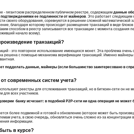
не - гигантском распределенном публичном реестре, содержащем
данные обо
 подтверждениями ее подлинности от майнеров
. Это работает следующим 
ти своего оборудования, соревнуются в решении сложной математической з
ение, благодаря которому происходит размещение транзакций в виде блоков 
Таким способом в реестр записываются все транзакции с момента создания пе
ложивший начало всему).
произведение транзакций?
кций - это повторное использование имеющихся монет. Эта проблема очень 
 она решена с помощью механизма верификации транзакций. Именно майнеры 
вантная.
т подделать данные, майнеры (если большинство заинтересовано в спр
 от современных систем учета?
спользуют реестры для отслеживания транзакций, но в биткоин-сети он не м
м для всех участников.
оверии банку исчезает: в подобной P2P-сети ни одна операция не может
яется более подвижной и готовой к обновлению (которое может быть произве
темам учета, в свою очередь, обновляться очень сложно из-за концентрации в
анения информации.
быть в курсе?