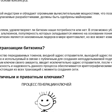
основе консенсуса.
той индустрии и обладают огромными вычислительными мощностями, что позв
едлагаемые разработчиками, должны быть одобрены майнерами.
ляем, удовлетворяет ли биткоин наши потребности или нет. В этом можно уб
 альткоинов, популярность которых складывается именно на основании пон
иткоин является неизменным лидеров в мире криптовалют, но все может изм
транзакции биткоина?
ество передаваемых токенов, входной адрес отправителя, выходной адрес п
ю и используемый в связке с публичным для создания неподделываемой подп
 ключом своего аккаунта, вводит исключительно адрес отправителя, после 
сность и надежность данного процесса обеспечивается криптографическими
состоящая из всех транзакций с момента создания сети.
бличным и приватным ключами?