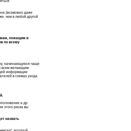
ляться
она (возможно даже
же, чем в любой другой
тмам, лежащим в
ов по всему
ку, начинающуюся чаще
ми всем желающим.
ющей информации
ателей в схемах ухода
й.
оположение и др.
и этого риска вы
.
ет назвать
миксер", который