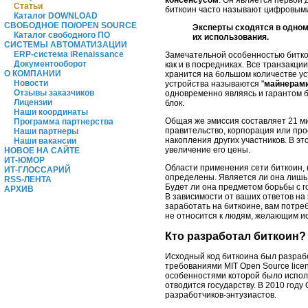
Статьи
биткоин часто называют цифровым
Каталог DOWNLOAD
СВОБОДНОЕ ПО/OPEN SOURCE
Эксперты сходятся в одном 
Каталог свободного ПО
их использования.
СИСТЕМЫ АВТОМАТИЗАЦИИ
ERP-система iRenaissance
Замечательной особенностью битко
Документооборот
как и в посредниках. Все транзакц
О КОМПАНИИ
хранится на большом количестве у
Новости
устройства называются "
майнерам
Отзывы заказчиков
одновременно являясь и гарантом б
Лицензии
блок.
Наши координаты
Общая же эмиссия составляет 21 ми
Программа партнерства
правительство, корпорация или про
Наши партнеры
накопления других участников. В э
Наши вакансии
увеличение его цены.
НОВОЕ НА САЙТЕ
ИТ-ЮМОР
Области применения сети биткоин, 
ИТ-ГЛОССАРИЙ
определены. Является ли она лишь
RSS-ЛЕНТА
Будет ли она предметом борьбы с 
АРХИВ
В зависимости от ваших ответов на
заработать на биткоине, вам потре
не относится к людям, желающим ис
Кто разработал биткоин?
Исходный код биткоина был разрабо
требованиями MIT Open Source lice
особенностями которой было испо
отводится государству. В 2010 год
разработчиков-энтузиастов.