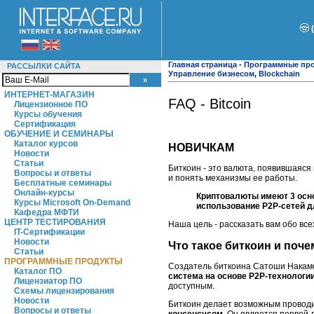
Главная страница
-
Программные пр
РАССЫЛКИ САЙТА
Управление бизнесом
,
Blockchain
ИНТЕРНЕТ-МАГАЗИН
FAQ - Bitcoin
Лицензионное ПО
Курсы обучения
Сертификация
ОБУЧЕНИЕ И СЕМИНАРЫ
Каталог курсов
НОВИЧКАМ
Новости
Статьи
Биткоин - это валюта, появившаяся
Вопросы и ответы
и понять механизмы ее работы.
Бесплатные семинары
Онлайн-курсы
Криптовалюты имеют 3 осно
Курсы Microsoft On-Demand
использование P2P-сетей д
Кафедра МФТИ
ЦЕНТР ТЕСТИРОВАНИЯ
Наша цель - рассказать вам обо все
IT-Сертификации
Новости
Что такое биткоин и поче
Статьи
ПРОГРАММНЫЕ ПРОДУКТЫ
Создатель биткоина Сатоши Накамо
Каталог ПО
система на основе P2P-технологи
Лицензиатор ПО
доступным.
Схемы лицензирования
Новости
Биткоин делает возможным проводи
Вопросы и ответы
консенсусом
. Он является первой