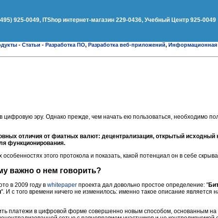
(495) 925-0049, ITShop интернет-магазин 229-0436, Учебный Центр 925-0049
одукты
-
Статьи
-
Разработка ПО
,
Разработка веб-приложений
,
Информационная 
 в цифровую эру. Однако прежде, чем начать ею пользоваться, необходимо п
вных отличия от фиатных валют: децентрализация, открытый исходный 
ля функционирования.
х особенностях этого протокола и показать, какой потенциал он в себе скрыва
му важно о нем говорить?
то в 2009 году в
whitepaper
проекта дал довольно простое определение: "
Бит
и
". И с того времени ничего не изменилось: именно такое описание является 
ть платежи в цифровой форме совершенно новым способом, основанным на 
 децентрализованной сетью с равноправием участников и не контролируемой