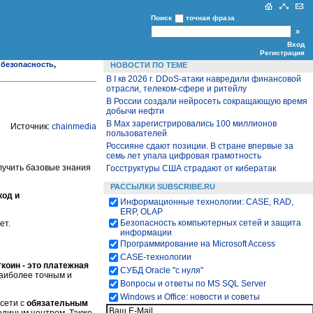
Поиск
точная фраза
Вход
Регистрация
безопасность
,
НОВОСТИ ПО ТЕМЕ
В I кв 2026 г. DDoS-атаки навредили финансовой
отрасли, телеком-сфере и ритейлу
В России создали нейросеть сокращающую время
добычи нефти
В Max зарегистрировались 100 миллионов
Источник:
chainmedia
пользователей
Россияне сдают позиции. В стране впервые за
семь лет упала цифровая грамотность
олучить базовые знания
Госструктуры США страдают от кибератак
РАССЫЛКИ SUBSCRIBE.RU
код и
Информационные технологии: CASE, RAD,
ERP, OLAP
Безопасность компьютерных сетей и защита
ет.
информации
Программирование на Microsoft Access
CASE-технологии
коин - это платежная
СУБД Oracle "с нуля"
наиболее точным и
Вопросы и ответы по MS SQL Server
Windows и Office: новости и советы
сети с
обязательным
 единым центром. Также