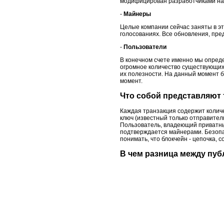
модифицирован разработчиками на 
-
Майнеры
Целые компании сейчас заняты в э
голосованиях. Все обновления, пр
-
Пользователи
В конечном счете именно мы опреде
огромное количество существующих
их полезности. На данный момент б
момент.
Что собой представляют 
Каждая транзакция содержит колич
ключ (известный только отправител
Пользователь, владеющий приватным
подтверждается майнерами. Безопа
понимать, что блокчейн - цепочка, 
В чем разница между пу