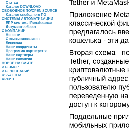
Tether и MetaMas
Статьи
Каталог DOWNLOAD
СВОБОДНОЕ ПО/OPEN SOURCE
Приложение Meta
Каталог свободного ПО
СИСТЕМЫ АВТОМАТИЗАЦИИ
классической фиш
ERP-система iRenaissance
Документооборот
предлагалось вве
О КОМПАНИИ
Новости
кошелька - эти 
Отзывы заказчиков
Лицензии
Наши координаты
Вторая схема - п
Программа партнерства
Наши партнеры
Tether, созданны
Наши вакансии
НОВОЕ НА САЙТЕ
ИТ-ЮМОР
криптовалютные 
ИТ-ГЛОССАРИЙ
RSS-ЛЕНТА
публичный адрес 
АРХИВ
пользователю пу
переведенную на 
доступ к котором
Поддельные прил
мобильных прило