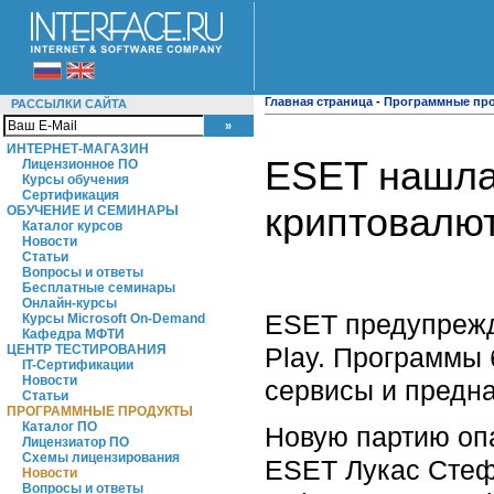
Главная страница
-
Программные пр
РАССЫЛКИ САЙТА
ИНТЕРНЕТ-МАГАЗИН
ESET нашла 
Лицензионное ПО
Курсы обучения
Сертификация
криптовалю
ОБУЧЕНИЕ И СЕМИНАРЫ
Каталог курсов
Новости
Статьи
Вопросы и ответы
Бесплатные семинары
Онлайн-курсы
ESET предупрежд
Курсы Microsoft On-Demand
Кафедра МФТИ
Play. Программы
ЦЕНТР ТЕСТИРОВАНИЯ
IT-Сертификации
Новости
сервисы и предн
Статьи
ПРОГРАММНЫЕ ПРОДУКТЫ
Каталог ПО
Новую партию оп
Лицензиатор ПО
Схемы лицензирования
ESET Лукас Стеф
Новости
Вопросы и ответы