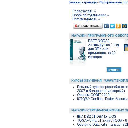
Главная страница
-
Программные пр
Распечатать »
Правила публикации »
Рекомендовать »
Поделиться…
МАГАЗИН ПРОГРАММНОГО ОБЕСП
ESET NOD32
Антивирус на 1 год
для 3ПК или
продление на 20
месяцев
КУРСЫ ОБУЧЕНИЯ
WWW.ITSHOP.
Вводный курс по разработке п
2007 и более ранних версий)
Основы COBIT 2019
ISTQB® Certified Tester, базовы
МАГАЗИН СЕРТИФИКАЦИОННЫХ Э
IBM DB2 11 DBA for z/OS
TOGAF 9 Part 1 Exam. TOGAF 9 
Querying Data with Transact-SQ