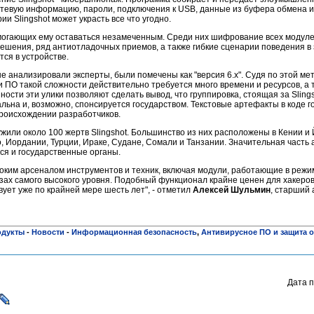
тевую информацию, пароли, подключения к USB, данные из буфера обмена и 
рии Slingshot может украсть все что угодно.
помогающих ему оставаться незамеченным. Среди них шифрование всех модул
шения, ряд антиотладочных приемов, а также гибкие сценарии поведения в з
ся в устройстве.
 анализировали эксперты, были помечены как "версия 6.x". Судя по этой мет
и ПО такой сложности действительно требуется много времени и ресурсов, а 
ности эти улики позволяют сделать вывод, что группировка, стоящая за Slings
ьна и, возможно, спонсируется государством. Текстовые артефакты в коде г
роисхождении разработчиков.
или около 100 жертв Slingshot. Большинство из них расположены в Кении и 
, Иордании, Турции, Ираке, Судане, Сомали и Танзании. Значительная часть 
ся и государственные органы.
ироким арсеналом инструментов и техник, включая модули, работающие в режим
озах самого высокого уровня. Подобный функционал крайне ценен для хакеро
вует уже по крайней мере шесть лет", - отметил
Алексей Шульмин
, старший
одукты
-
Новости
-
Информационная безопасность
,
Антивирусное ПО и защита о
Дата п