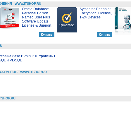
ЕЧЕНИЯ
WWW.ITSHOP.RU
Oracle Database
Symantec Endpoint
Personal Edition
Encryption, License,
Named User Plus
1-24 Devices
Software Update
License & Support
RU
ов на базе BPMN 2.0. Уровень 1
SQL и PL/SQL
КЗАМЕНОВ
WWW.ITSHOP.RU
TSHOP.RU