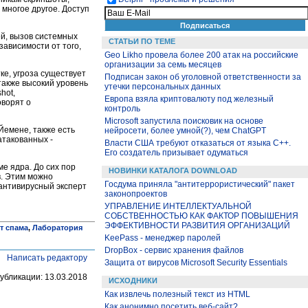
многое другое. Доступ
ей, вызов системных
СТАТЬИ ПО ТЕМЕ
ависимости от того,
Geo Likho провела более 200 атак на российские
организации за семь месяцев
ке, угроза существует
Подписан закон об уголовной ответственности за
также высокий уровень
утечки персональных данных
hot,
Европа взяла криптовалюту под железный
оворят о
контроль
Microsoft запустила поисковик на основе
Йемене, также есть
нейросети, более умной(?), чем ChatGPT
атакованных -
Власти США требуют отказаться от языка C++.
Его создатель призывает одуматься
е ядра. До сих пор
НОВИНКИ КАТАЛОГА DOWNLOAD
в. Этим можно
Госдума приняла "антитеррористический" пакет
 антивирусный эксперт
законопроектов
УПРАВЛЕНИЕ ИНТЕЛЛЕКТУАЛЬНОЙ
СОБСТВЕННОСТЬЮ КАК ФАКТОР ПОВЫШЕНИЯ
ЭФФЕКТИВНОСТИ РАЗВИТИЯ ОРГАНИЗАЦИЙ
т спама
,
Лаборатория
KeePass - менеджер паролей
DropBox - сервис хранения файлов
Написать редактору
Защита от вирусов Microsoft Security Essentials
убликации: 13.03.2018
ИСХОДНИКИ
Как извлечь полезный текст из HTML
Как анонимно посетить веб-сайт?