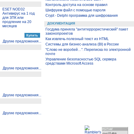
Контроль доступа на основе правил
ESET NOD32
Шифруем файл с помощью пароля
Антивирус на 1 год
Crypt - Delphi программа для шифрования
для 3ПК или
продление на 20
ДОКУМЕНТАЦИЯ
месяцев
Госдума приняла "антитеррористический" пакет
законопроектов
Как извлечь полезный текст из HTML
Другие предложения...
Системы для бизнес-анализа (BI) в России
"Слово не воробей…". Переписка по электронной
почте
Управление безопасностью SQL сервера
средствами Microsoft Access
Другие предложения...
Другие предложения...
Другие предложения...