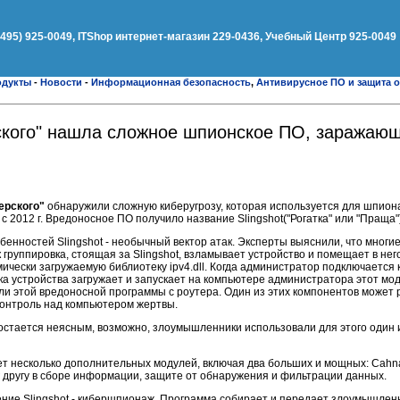
(495) 925-0049, ITShop интернет-магазин 229-0436, Учебный Центр 925-0049
одукты
-
Новости
-
Информационная безопасность
,
Антивирусное ПО и защита о
ского" нашла сложное шпионское ПО, заражаю
ерского"
обнаружили сложную киберугрозу, которая используется для шпион
 2012 г. Вредоносное ПО получило название Slingshot("Рогатка" или "Праща")
енностей Slingshot - необычный вектор атак. Эксперты выяснили, что многи
 группировка, стоящая за Slingshot, взламывает устройство и помещает в не
ически загружаемую библиотеку ipv4.dll. Когда администратор подключается к
ка устройства загружает и запускает на компьютере администратора этот мод
ли этой вредоносной программы с роутера. Один из этих компонентов может 
 контроль над компьютером жертвы.
остается неясным, возможно, злоумышленники использовали для этого один 
ет несколько дополнительных модулей, включая два больших и мощных: Cahn
уг другу в сборе информации, защите от обнаружения и фильтрации данных.
чение Slingshot - кибершпионаж. Программа собирает и передает злоумышле