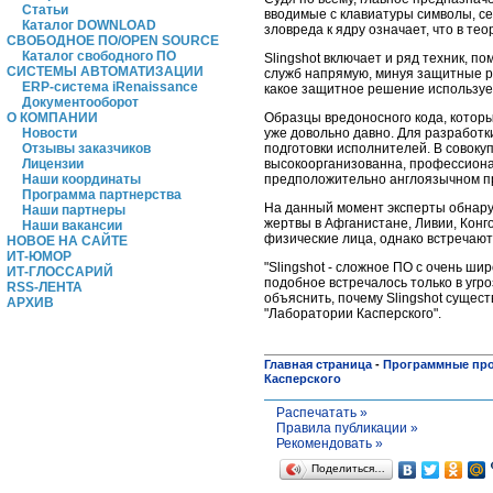
Статьи
вводимые с клавиатуры символы, се
Каталог DOWNLOAD
зловреда к ядру означает, что в тео
СВОБОДНОЕ ПО/OPEN SOURCE
Каталог свободного ПО
Slingshot включает и ряд техник, 
СИСТЕМЫ АВТОМАТИЗАЦИИ
служб напрямую, минуя защитные ре
ERP-система iRenaissance
какое защитное решение использует
Документооборот
Образцы вредоносного кода, которые
О КОМПАНИИ
уже довольно давно. Для разработк
Новости
подготовки исполнителей. В совокуп
Отзывы заказчиков
высокоорганизованна, профессионал
Лицензии
предположительно англоязычном п
Наши координаты
Программа партнерства
На данный момент эксперты обнаруж
Наши партнеры
жертвы в Афганистане, Ливии, Конго
Наши вакансии
физические лица, однако встречают
НОВОЕ НА САЙТЕ
ИТ-ЮМОР
"Slingshot - сложное ПО с очень ш
ИТ-ГЛОССАРИЙ
подобное встречалось только в угр
RSS-ЛЕНТА
объяснить, почему Slingshot сущест
АРХИВ
"Лаборатории Касперского".
Главная страница
-
Программные пр
Касперского
Распечатать »
Правила публикации »
Рекомендовать »
Поделиться…