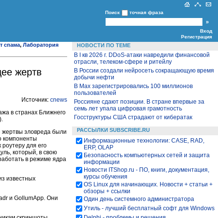
Поиск
точная фраза
Вход
Регистрация
т спама
,
Лаборатория
НОВОСТИ ПО ТЕМЕ
В I кв 2026 г. DDoS-атаки навредили финансовой
отрасли, телеком-сфере и ритейлу
щее жертв
В России создали нейросеть сокращающую время
добычи нефти
В Max зарегистрировались 100 миллионов
пользователей
Источник:
cnews
Россияне сдают позиции. В стране впервые за
семь лет упала цифровая грамотность
ажа в странах Ближнего
Госструктуры США страдают от кибератак
.
РАССЫЛКИ SUBSCRIBE.RU
е жертвы зловреда были
го компоненты
Информационные технологии: CASE, RAD,
 роутеру для его
ERP, OLAP
уль, который, в свою
Безопасность компьютерных сетей и защита
работать в режиме ядра
информации
Новости ITShop.ru - ПО, книги, документация,
курсы обучения
из известных
OS Linux для начинающих. Новости + статьи +
обзоры + ссылки
adr и GollumApp. Они
Один день системного администратора
Утиль - лучший бесплатный софт для Windows
нникам скриншоты,
Delphi - проблемы и решения