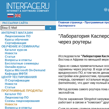
Главная страница
-
Программные пр
РАССЫЛКИ САЙТА
Касперского
ИНТЕРНЕТ-МАГАЗИН
"Лаборатория Каспер
Лицензионное ПО
Курсы обучения
через роутеры
Сертификация
ОБУЧЕНИЕ И СЕМИНАРЫ
Каталог курсов
Новости
Исследователи
"Лаборатории Касп
Статьи
Востока и Африки по меньшей мере с
Вопросы и ответы
Бесплатные семинары
Одна из самых примечательных особ
Онлайн-курсы
заражены через роутер. В ходе атак
Курсы Microsoft On-Demand
вредоносного ПО, в том числе динам
Кафедра МФТИ
настройки или диагностики, прошив
ЦЕНТР ТЕСТИРОВАНИЯ
очередь, скачивает остальные моду
IT-Сертификации
(kernelmode), что дает ему полный
Новости
Статьи
Метод взлома самого роутера пока 
ПРОГРАММНЫЕ ПРОДУКТЫ
эксплойтов.
Каталог ПО
Лицензиатор ПО
После заражения Slingshot загружа
Схемы лицензирования
работают в связке и "помогают" др
Новости
Вопросы и ответы
Судя по всему, главное предназна