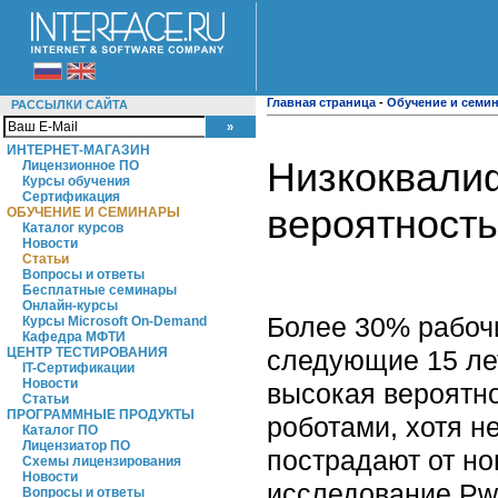
Главная страница
-
Обучение и семи
РАССЫЛКИ САЙТА
ИНТЕРНЕТ-МАГАЗИН
Низкоквали
Лицензионное ПО
Курсы обучения
Сертификация
вероятност
ОБУЧЕНИЕ И СЕМИНАРЫ
Каталог курсов
Новости
Статьи
Вопросы и ответы
Бесплатные семинары
Онлайн-курсы
Более 30% рабочи
Курсы Microsoft On-Demand
Кафедра МФТИ
следующие 15 лет
ЦЕНТР ТЕСТИРОВАНИЯ
IT-Сертификации
Новости
высокая вероятно
Статьи
ПРОГРАММНЫЕ ПРОДУКТЫ
роботами, хотя н
Каталог ПО
Лицензиатор ПО
пострадают от но
Схемы лицензирования
Новости
исследование Pw
Вопросы и ответы