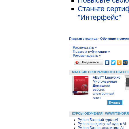
Станьте серти
"Интерфейс"
Главная страница
-
Обучение и семи
Распечатать »
Правила публикации »
Рекомендовать »
Поделиться…
МАГАЗИН ПРОГРАММНОГО ОБЕСП
ABBYY Lingvo x6
Многоязычная
Домашняя
версия,
электронный
ключ
КУРСЫ ОБУЧЕНИЯ
WWW.ITSHOP.
Python Базовый курс c AI
Python продвинутый курс с AI
Python Бизнес аналитика AI