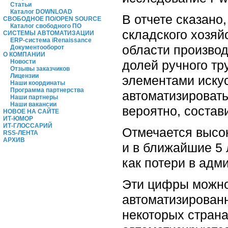
Статьи
Каталог DOWNLOAD
В отчете сказано
СВОБОДНОЕ ПО/OPEN SOURCE
Каталог свободного ПО
складского хозяй
СИСТЕМЫ АВТОМАТИЗАЦИИ
ERP-система iRenaissance
области производ
Документооборот
О КОМПАНИИ
долей ручного тр
Новости
Отзывы заказчиков
Лицензии
элементами искус
Наши координаты
Программа партнерства
автоматизировать
Наши партнеры
Наши вакансии
вероятно, состав
НОВОЕ НА САЙТЕ
ИТ-ЮМОР
ИТ-ГЛОССАРИЙ
Отмечается высок
RSS-ЛЕНТА
АРХИВ
и в ближайшие 5 
как потери в адм
Эти цифры можно
автоматизированн
некоторых страна