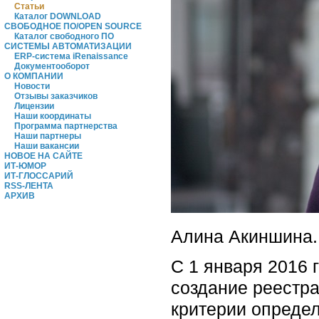
Статьи
Каталог DOWNLOAD
СВОБОДНОЕ ПО/OPEN SOURCE
Каталог свободного ПО
СИСТЕМЫ АВТОМАТИЗАЦИИ
ERP-система iRenaissance
Документооборот
О КОМПАНИИ
Новости
Отзывы заказчиков
Лицензии
Наши координаты
Программа партнерства
Наши партнеры
Наши вакансии
НОВОЕ НА САЙТЕ
ИТ-ЮМОР
ИТ-ГЛОССАРИЙ
RSS-ЛЕНТА
АРХИВ
Алина Акиншина.
С 1 января 2016 
создание реестр
критерии опреде