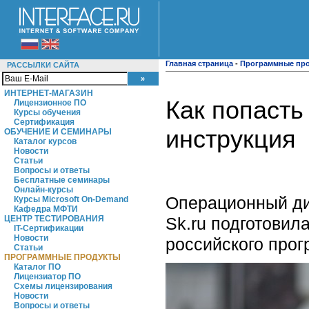
Главная страница
-
Программные пр
РАССЫЛКИ САЙТА
ИНТЕРНЕТ-МАГАЗИН
Как попасть
Лицензионное ПО
Курсы обучения
Сертификация
инструкция
ОБУЧЕНИЕ И СЕМИНАРЫ
Каталог курсов
Новости
Статьи
Вопросы и ответы
Бесплатные семинары
Онлайн-курсы
Операционный ди
Курсы Microsoft On-Demand
Кафедра МФТИ
Sk.ru подготовил
ЦЕНТР ТЕСТИРОВАНИЯ
IT-Сертификации
Новости
российского прог
Статьи
ПРОГРАММНЫЕ ПРОДУКТЫ
Каталог ПО
Лицензиатор ПО
Схемы лицензирования
Новости
Вопросы и ответы