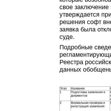
свое заключение 
утверждается пр
решения софт вно
заявка была откл
суде.
Подробные сведе
регламентирующи
Реестра российс
данных
обобщены
Этап
Название
1
Подготовка заявления и
документов
2
Формальная проверка и
регистрация заявления