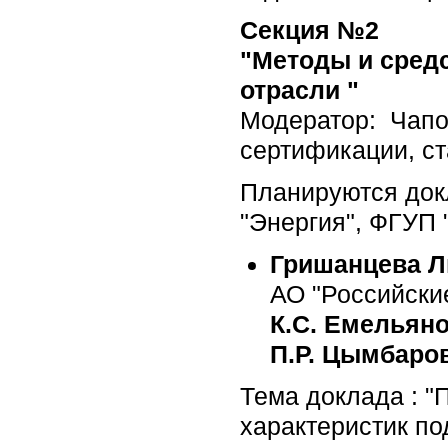
Секция №2
"Методы и средс
отрасли "
Модератор: Чапо
сертификации, ст
Планируются док
"Энергия", ФГУП
Гришанцева 
АО "Российски
К.С. Емельянов
П.Р. Цымбаро
Тема доклада : 
характеристик п