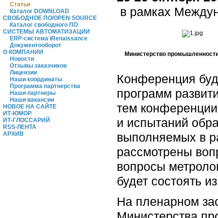
Статьи
в рамках Междуна
Каталог DOWNLOAD
СВОБОДНОЕ ПО/OPEN SOURCE
Каталог свободного ПО
СИСТЕМЫ АВТОМАТИЗАЦИИ
ERP-система iRenaissance
Документооборот
О КОМПАНИИ
Министерство промышленности
Новости
Отзывы заказчиков
Лицензии
Конференция буд
Наши координаты
Программа партнерства
программ развит
Наши партнеры
Наши вакансии
тем конференции 
НОВОЕ НА САЙТЕ
ИТ-ЮМОР
и испытаний обра
ИТ-ГЛОССАРИЙ
RSS-ЛЕНТА
выполняемых в ра
АРХИВ
рассмотрены вопр
вопросы метроло
будет состоять и
На пленарном за
Министерства пр