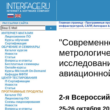
Главная страница
-
Программные пр
РАССЫЛКИ САЙТА
инфраструктурой
,
САПР
,
Aerospace &
ИНТЕРНЕТ-МАГАЗИН
Лицензионное ПО
"Современно
Курсы обучения
Сертификация
ОБУЧЕНИЕ И СЕМИНАРЫ
метрологич
Каталог курсов
Новости
Статьи
исследовани
Вопросы и ответы
Бесплатные семинары
Онлайн-курсы
авиационной
Курсы Microsoft On-Demand
Кафедра МФТИ
ЦЕНТР ТЕСТИРОВАНИЯ
IT-Сертификации
Новости
Статьи
ПРОГРАММНЫЕ ПРОДУКТЫ
2-я Всеросси
Каталог ПО
Лицензиатор ПО
Схемы лицензирования
Новости
25-26 октября 20
Вопросы и ответы