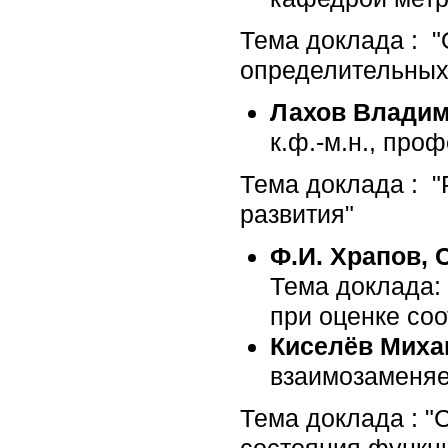
Тема доклада : "
определительных
Лахов Влади
к.ф.-м.н., про
Тема доклада : "
развития"
Ф.И. Храпов, 
Тема доклада:
при оценке со
Киселёв Миха
взаимозаменяе
Тема доклада : "
состояния функц