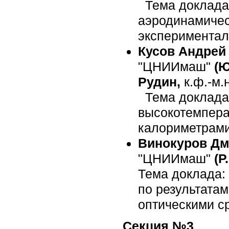
Тема доклада 
аэродинамичес
эксперимента
Кусов Андрей
"ЦНИИмаш"
(Ю
Рудин,
к.ф.-м.н
Тема доклада:
высокотемпера
калориметрами
Винокуров Дм
"ЦНИИмаш"
(Р
Тема доклада:
по результата
оптическими с
Секция №3