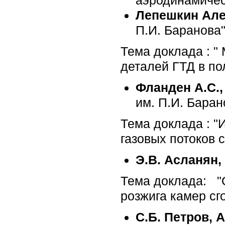
Лепешкин Ал
П.И. Баранова",
Тема доклада : 
деталей ГТД в по
Фланден А.С.,
им. П.И. Баран
Тема доклада : "
газовых потоков 
Э.В. Асланян,
Тема доклада: "О
розжига камер сг
С.Б. Петров, 