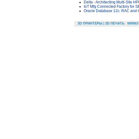
Delta - Architecting Multi-Site H
IoT Mfg Connected Factory for S
Oracle Database 12c: RAC and Gr
3D ПРИНТЕРЫ | 3D ПЕЧАТЬ
WWW.I