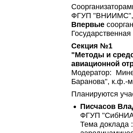
Соорганизаторами
ФГУП "ВНИИМС", 
Впервые
соорган
Государственная 
Секция №1
"Методы и средс
авиационной от
Модератор: Мине
Баранова", к.ф.-м
Планируются учас
Писчасов Вл
ФГУП "СибНИА 
Тема доклада 
аэродинамичес