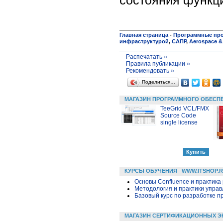
Главная страница
-
Программные пр
инфраструктурой
,
САПР
,
Aerospace &
Распечатать »
Правила публикации »
Рекомендовать »
Поделиться…
МАГАЗИН ПРОГРАММНОГО ОБЕСП
TeeGrid VCL/FMX
Source Code
single license
КУРСЫ ОБУЧЕНИЯ
WWW.ITSHOP.
Основы Confluence и практика
Методология и практики упра
Базовый курс по разработке пр
МАГАЗИН СЕРТИФИКАЦИОННЫХ Э