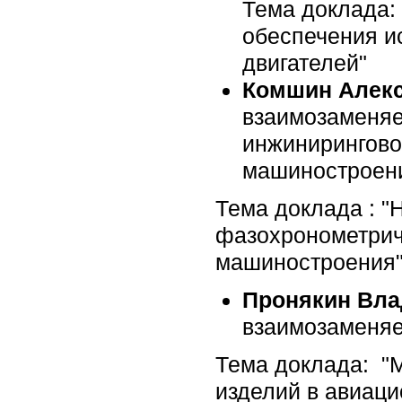
Тема доклада:
обеспечения и
двигателей"
Комшин Алек
взаимозаменяе
инжинирингово
машиностроения
Тема доклада : 
фазохронометрич
машиностроения
Пронякин Вл
взаимозаменяе
Тема доклада: "М
изделий в авиаци