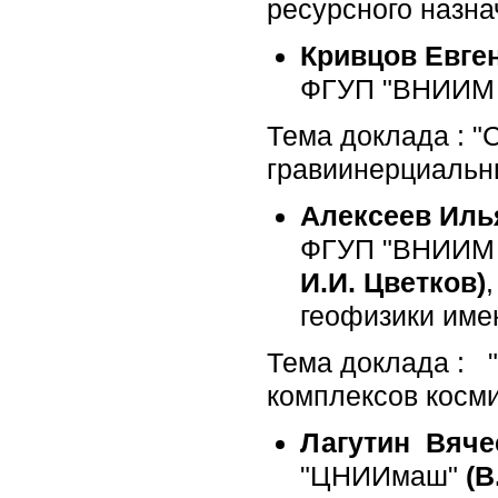
ресурсного назна
Кривцов Евге
ФГУП "ВНИИМ им
Тема доклада : "
гравиинерциальн
Алексеев Ил
ФГУП "ВНИИМ 
И.И. Цветков)
геофизики име
Тема доклада : 
комплексов косми
Лагутин Вяче
"ЦНИИмаш"
(В