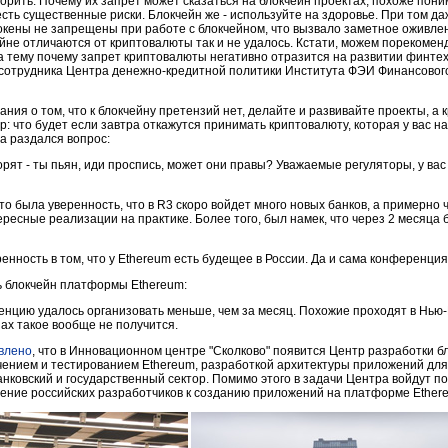
орить. Почему их запрет может сказаться на блокчейн проектах, похоже пони
 есть существенные риски. Блокчейн же - используйте на здоровье. При том д
кены не запрещены при работе с блокчейном, что вызвало заметное оживлен
ейне отличаются от криптовалюты так и не удалось. Кстати, можем порекомен
 тему почему запрет криптовалюты негативно отразится на развитии финтех
го сотрудника Центра денежно-кредитной политики Института ФЭИ Финансовог
ания о том, что к блокчейну претензий нет, делайте и развивайте проекты, 
: что будет если завтра откажутся принимать криптовалюту, которая у вас н
а раздался вопрос:
орят - ты пьян, иди проспись, может они правы? Уважаемые регуляторы, у вас
то была уверенность, что в R3 скоро войдет много новых банков, а примерно
ресные реализации на практике. Более того, был намек, что через 2 месяца 
нность в том, что у Ethereum есть будещее в России. Да и сама конференция
ь блокчейн платформы Ethereum:
ренцию удалось организовать меньше, чем за месяц. Похожие проходят в Нью
нах такое вообще не получится.
влено
, что в Инновационном центре "Сколково" появится Центр разработки б
учением и тестированием Ethereum, разработкой архитектуры приложений дл
нковский и государственный сектор. Помимо этого в задачи Центра войдут п
чение российских разработчиков к созданию приложений на платформе Ether