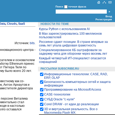
Поиск
точная фраза
Вход
Регистрация
Data
,
Clouds
,
SaaS
НОВОСТИ ПО ТЕМЕ
Курсы Python c использованием AI
В Max зарегистрировались 100 миллионов
пользователей
Россияне сдают позиции. В стране впервые за
Источник:
bits
.
семь лет упала цифровая грамотность
нновационного центра -
Специализированное КБ оштрафовали за
задержку чипа для оборонки через восемь лет
Каждый четвертый ИT-специалист опасается
писателем и основателем
сокращений
аботку Ethereum принес
от Питера Тиля по
РАССЫЛКИ SUBSCRIBE.RU
му было всего 20 лет.
Информационные технологии: CASE, RAD,
ERP, OLAP
вестному как со-
Безопасность компьютерных сетей и защита
к, Антон Арнаутов и
информации
заместителя директора
Программирование на Microsoft Access
CASE-технологии
к персоне Виталика
СУБД Oracle "с нуля"
моментально стал
Corel DRAW - от идеи до реализации
ходя в настолько
3D и виртуальная реальность. Все о
олго оставался
Macromedia Flash MX.