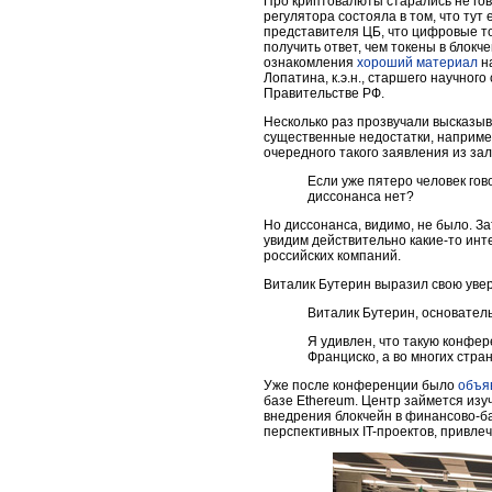
Про криптовалюты старались не гов
регулятора состояла в том, что тут
представителя ЦБ, что цифровые то
получить ответ, чем токены в блокч
ознакомления
хороший материал
на
Лопатина, к.э.н., старшего научно
Правительстве РФ.
Несколько раз прозвучали высказыв
существенные недостатки, например
очередного такого заявления из зал
Если уже пятеро человек гов
диссонанса нет?
Но диссонанса, видимо, не было. За
увидим действительно какие-то инте
российских компаний.
Виталик Бутерин выразил свою увере
Виталик Бутерин, основател
Я удивлен, что такую конфе
Франциско, а во многих стра
Уже после конференции было
объя
базе Ethereum. Центр займется из
внедрения блокчейн в финансово-ба
перспективных IT-проектов, привле