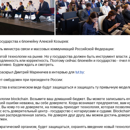
сударства к блокчейну Алексей Козырев:
ль министра связи и массовых коммуникаций Российской Федерации:
той технологии на рынке. Но у государства должен быть инструмент власти.
длинность или корректность. Поэтому сейчас блокчейн и государство - пчел 
ативно. Будем ждать и смотреть.
е раскрыл Дмитрий Мариничев в интервью для
tut.by
:
т-омбудсмен при президенте России:
ства в классическом виде будут защищаться и защищать ту привычную модель
ологии blockchain. Возьмите ваш домашний бюджет. Вы можете записывать его
шей ошибки неважна, вы себе доверяете. Когда возникает предприятие, вам 
. Вы кому-то не доверяете, на помощь приходит технология, которая позволя
с есть доверительный центр - государство с нотариусами и судами. Blockchain
ная распределенная запись. Не доверяя друг другу, мы можем достичь довери
ужен.
кратический организм, будет защищаться, охранять введение новый технолог