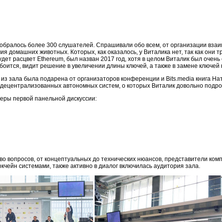
собралось более 300 слушателей. Спрашивали обо всем, от организации взаи
я домашних животных. Которых, как оказалось, у Виталика нет, так как они 
будет расцвет Ethereum, был назван 2017 год, хотя в целом Виталик был очень
боится, видит решение в увеличении длины ключей, а также в замене ключей 
 из зала была подарена от организаторов конференции и Bits.media книга Н
я децентрализованных автономных систем, о которых Виталик довольно подро
керы первой панельной дискуссии:
о вопросов, от концептуальных до технических нюансов, представители ком
окчейн системами, также активно в диалог включилась аудитория зала.