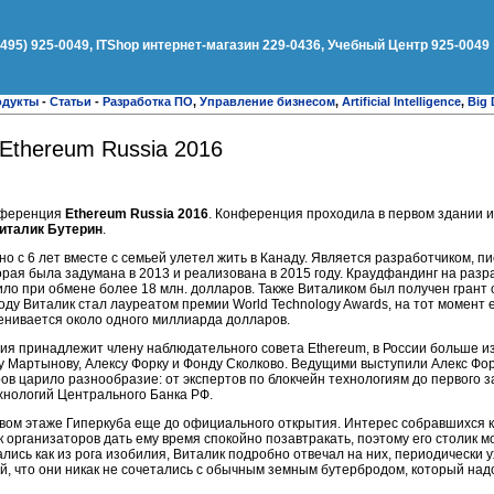
(495) 925-0049, ITShop интернет-магазин 229-0436, Учебный Центр 925-0049
одукты
-
Статьи
-
Разработка ПО
,
Управление бизнесом
,
Artificial Intelligence
,
Big 
Ethereum Russia 2016
онференция
Ethereum Russia 2016
. Конференция проходила в первом здании и
италик Бутерин
.
но с 6 лет вместе с семьей улетел жить в Канаду. Является разработчиком, 
торая была задумана в 2013 и реализована в 2015 году. Краудфандинг на разр
вило при обмене более 18 млн. долларов. Также Виталиком был получен грант 
 году Виталик стал лауреатом премии World Technology Awards, на тот момент е
енивается около одного миллиарда долларов.
я принадлежит члену наблюдательного совета Ethereum, в России больше из
у Мартынову, Алексу Форку и Фонду Сколково. Ведущими выступили Алекс Фор
в царило разнообразие: от экспертов по блокчейн технологиям до первого 
нологий Центрального Банка РФ.
рвом этаже Гиперкуба еще до официального открытия. Интерес собравшихся 
 организаторов дать ему время спокойно позавтракать, поэтому его столик 
ись как из рога изобилия, Виталик подробно отвечал на них, периодически у
й, что они никак не сочетались с обычным земным бутербродом, который над