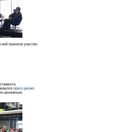
 ней приняли участие:
артамента
умевался
пресс-релиз
мую денежным