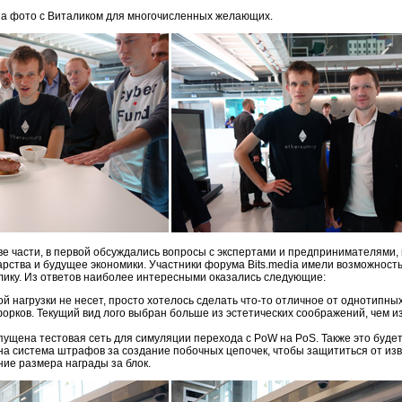
на фото с Виталиком для многочисленных желающих.
е части, в первой обсуждались вопросы с экспертами и предпринимателями,
рства и будущее экономики. Участники форума Bits.media имели возможность
ику. Из ответов наиболее интересными оказались следующие:
й нагрузки не несет, просто хотелось сделать что-то отличное от однотипных
х форков. Текущий вид лого выбран больше из эстетических соображений, чем и
апущена тестовая сеть для симуляции перехода с PoW на PoS. Также это будет
на система штрафов за создание побочных цепочек, чтобы защититься от из
ие размера награды за блок.