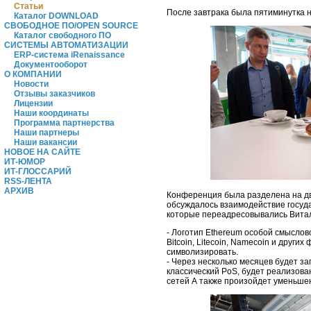
Статьи
После завтрака была пятиминутка 
Каталог DOWNLOAD
СВОБОДНОЕ ПО/OPEN SOURCE
Каталог свободного ПО
СИСТЕМЫ АВТОМАТИЗАЦИИ
ERP-система iRenaissance
Документооборот
О КОМПАНИИ
Новости
Отзывы заказчиков
Лицензии
Наши координаты
Программа партнерства
Наши партнеры
Наши вакансии
НОВОЕ НА САЙТЕ
ИТ-ЮМОР
ИТ-ГЛОССАРИЙ
RSS-ЛЕНТА
АРХИВ
Конференция была разделена на дв
обсуждалось взаимодействие госуда
которые переадресовывались Витал
- Логотип Ethereum особой смыслово
Bitcoin, Litecoin, Namecoin и други
символизировать.
- Через несколько месяцев будет з
классический PoS, будет реализова
сетей А также произойдет уменьшен