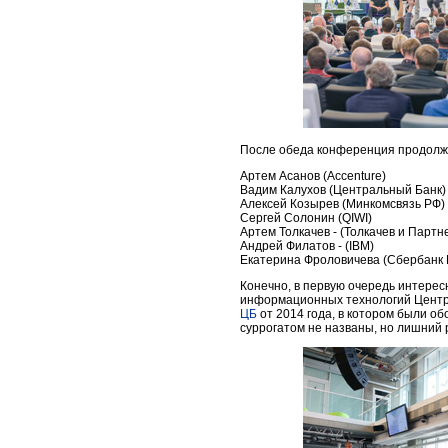
После обеда конференция продолжил
Артем Асанов (Accenture)
Вадим Калухов (Центральный Банк)
Алексей Козырев (Минкомсвязь РФ)
Сергей Солонин (QIWI)
Артем Толкачев - (Толкачев и Партн
Андрей Филатов - (IBM)
Екатерина Фроловичева (Сбербанк 
Конечно, в первую очередь интерес
информационных технологий Центра
ЦБ
от 2014 года, в котором были о
суррогатом не названы, но лишний 