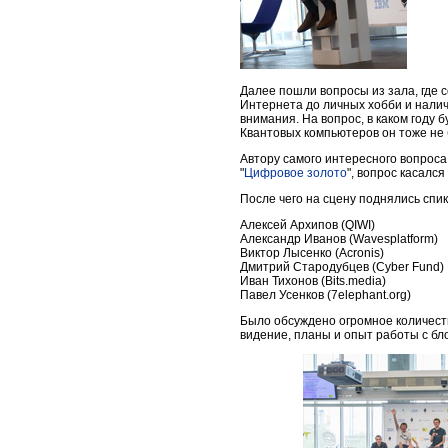
Далее пошли вопросы из зала, где 
Интернета до личных хобби и наличи
внимания. На вопрос, в каком году 
Квантовых компьютеров он тоже не 
Автору самого интересного вопроса
"
Цифровое золото
", вопрос касалс
После чего на сцену поднялись спи
Алексей Архипов (QIWI)
Александр Иванов (Wavesplatform)
Виктор Лысенко (Acronis)
Дмитрий Стародубцев (Cyber Fund)
Иван Тихонов (Bits.media)
Павел Усенков (7elephant.org)
Было обсуждено огромное количеств
видение, планы и опыт работы с бл