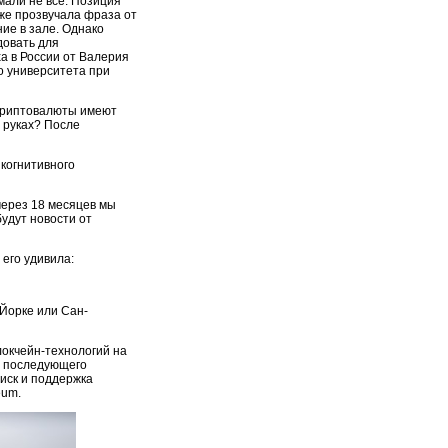
мали не все. Позиция
аже прозвучала фраза от
ие в зале. Однако
довать для
а в России от Валерия
о университета при
а криптовалюты имеют
а руках? После
 когнитивного
 через 18 месяцев мы
будут новости от
 его удивила:
-Йорке или Сан-
локчейн-технологий на
я последующего
оиск и поддержка
eum.