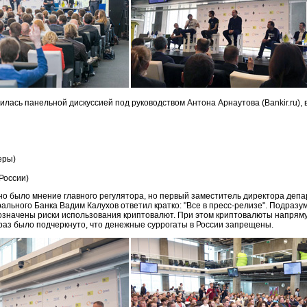
ась панельной дискуссией под руководством Антона Арнаутова (Bankir.ru), в
еры)
России)
но было мнение главного регулятора, но первый заместитель директора деп
льного Банка Вадим Калухов ответил кратко: "Все в пресс-релизе". Подраз
бозначены риски использования криптовалют. При этом криптовалюты напря
раз было подчеркнуто, что денежные суррогаты в России запрещены.