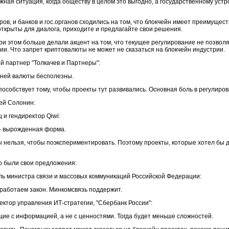
жная ситуация, когда обществу в целом это выгодно, а государственному уст
ов, и банков и гос.органов сходились на том, что блокчейн имеет преимущест
открыты для диалога, приходите и предлагайте свои решения.
и этом больше делали акцент на том, что текущее регулирование не позвол
ии. Что запрет криптовалюты не может не сказаться на блокчейн индустрии.
й партнер "Толкачев и Партнеры":
нней валюты бесполезны.
особствует тому, чтобы проекты тут развивались. Основная боль в регулиров
ей Солонин:
и гендиректор Qiwi:
- вырожденная форма.
 нельзя, чтобы поэкспериментировать. Поэтому проекты, которые хотел бы д
то были свои предложения:
ль министра связи и массовых коммуникаций Российской Федерации:
зработаем закон. Минкомсвязь поддержит.
ктор управления ИТ-стратегии, "Сбербанк России":
ие с информацией, а не с ценностями. Тогда будет меньше сложностей.