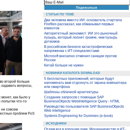
СТАТЬИ ПО ТЕМЕ
Два человека вместо ИИ: основатель стартапа
Fireflies рассказал, как обманывал первых
клиентов
Авторитетный экономист: ИИ это рыночный
пузырь, который лопнет громче, чем пузырь
доткомов
В российском бизнесе катастрофическая
напряженка с ИТ-специалистами
Microsoft внезапно отменил санкции против
России
Китай больше не нужен
НОВИНКИ КАТАЛОГА DOWNLOAD
5 бесплатных приложений, которые будут
 во второй больше
напоминать вам отдохнуть от экрана компьютера
 задавать вопросы,
или смартфона
Шаблоны облачной архитектуры
 монет, как было у
Создание запросов с помощью SAP
з попытки что-то
BusinessObjects WebIntelligence Query - HTML
Руководство пользователя SAP BusinessObjects
 не совсем
Web Intelligence
вестных проблем PoS
Systems Engineering for Dummies (e-book)
ИСХОДНИКИ
Отдам код в хорошие руки. Мошенничество в ИТ-