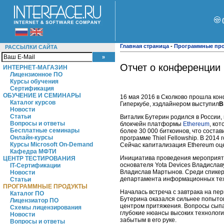
Главная страница
-
Программные пр
РАССЫЛКИ САЙТА
Отчет о конференции 
ИНТЕРНЕТ-МАГАЗИН
Лицензионное ПО
Курсы обучения
Сертификация
ОБУЧЕНИЕ И СЕМИНАРЫ
16 мая 2016 в Сколково прошла к
Каталог курсов
Гиперкубе, хэдлайнером выступил
В
Новости
Статьи
Виталик Бутерин родился в России, 
Вопросы и ответы
блокчейн платформы
Ethereum
, ко
Бесплатные семинары
более 30 000 биткоинов, что соста
Онлайн-курсы
программе Thiel Fellowship. В 2014
Курсы Microsoft On-Demand
Сейчас капитализация Ethereum оц
Кафедра МФТИ
Инициатива проведения мероприяти
ЦЕНТР ТЕСТИРОВАНИЯ
основателя Yota Devices Владислав
IT-Сертификации
Владислав Мартынов. Среди спикеро
Новости
департамента информационных тех
Статьи
ПРОГРАММНЫЕ ПРОДУКТЫ
Началась встреча с завтрака на пе
Каталог ПО
Бутерина оказался сильнее попыток
Лицензиатор ПО
центром притяжения. Вопросы сыпал
Схемы лицензирования
глубокие нюансы высоких технологи
Новости
забытым в его руке.
Вопросы и ответы