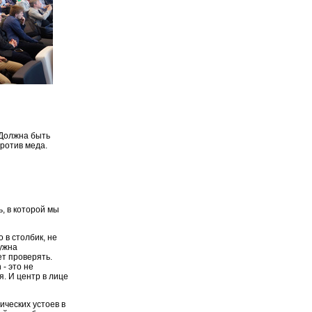
 Должна быть
против меда.
, в которой мы
 в столбик, не
нужна
ет проверять.
 - это не
я. И центр в лице
ических устоев в