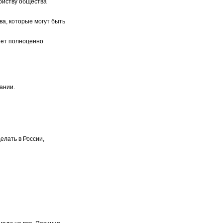
ройству общества
ва, которые могут быть
яет полноценно
ании.
елать в России,