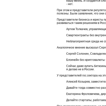
нашу жизнь. И создается сло
- нет.
При этом и представители регулятор
полезны. Были заявления, что они 
Представители бизнеса и юристы пр
развиваться таким решениям в Росс
Артем Толкачев, управляющи
Смартконтракты без внутре
Неблагоприятная среда не сп
Аналогичное мнение высказал Серг
Сергей Солонин, Совладелец 
Блокчейн без криптовалюты 
Сейчас даже купить биткоины
я делаю не в России.
У представителей гос.сектора на э
Алексей Козырев, заместите
Давайте тогда совместно ра
Екатерина Фроловичева, дире
Делайте стартапы, работающ