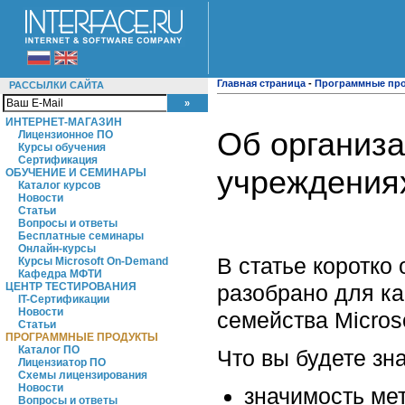
Главная страница
-
Программные пр
РАССЫЛКИ САЙТА
ИНТЕРНЕТ-МАГАЗИН
Об организа
Лицензионное ПО
Курсы обучения
Сертификация
учреждениях.
ОБУЧЕНИЕ И СЕМИНАРЫ
Каталог курсов
Новости
Статьи
Вопросы и ответы
Бесплатные семинары
Онлайн-курсы
В статье коротко
Курсы Microsoft On-Demand
Кафедра МФТИ
разобрано для ка
ЦЕНТР ТЕСТИРОВАНИЯ
IT-Сертификации
Новости
семейства Microso
Статьи
ПРОГРАММНЫЕ ПРОДУКТЫ
Каталог ПО
Что вы будете зн
Лицензиатор ПО
Схемы лицензирования
Новости
значимость ме
Вопросы и ответы