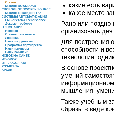
Статьи
какие есть вар
Каталог DOWNLOAD
СВОБОДНОЕ ПО/OPEN SOURCE
какое место за
Каталог свободного ПО
СИСТЕМЫ АВТОМАТИЗАЦИИ
ERP-система iRenaissance
Рано или поздно 
Документооборот
О КОМПАНИИ
организовать дея
Новости
Отзывы заказчиков
Лицензии
Для построения о
Наши координаты
Программа партнерства
способности и во
Наши партнеры
Наши вакансии
технологии, одни
НОВОЕ НА САЙТЕ
ИТ-ЮМОР
ИТ-ГЛОССАРИЙ
В основе проектн
RSS-ЛЕНТА
АРХИВ
умений самостоят
информационном п
мышления, умени
Также учебным з
образы в виде ко