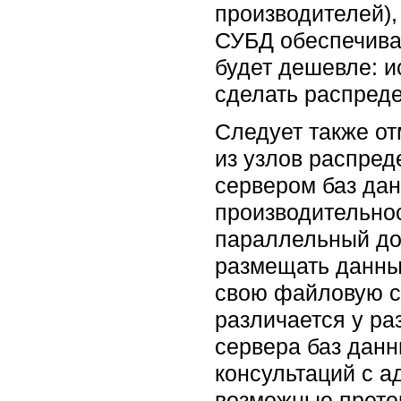
производителей),
СУБД обеспечивае
будет дешевле: и
сделать распред
Следует также о
из узлов распре
сервером баз да
производительно
параллельный до
размещать данны
свою файловую с
различается у ра
сервера баз дан
консультаций с а
возможные
прет