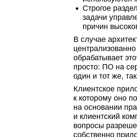
Строгое разде
задачи управл
причин высоког
В случае архитек
централизованно 
обрабатывает этот
просто: ПО на
се
один и тот же
, та
Клиентское прил
к которому оно п
на основании пра
и клиентский ком
вопросы разрешен
собственно прило