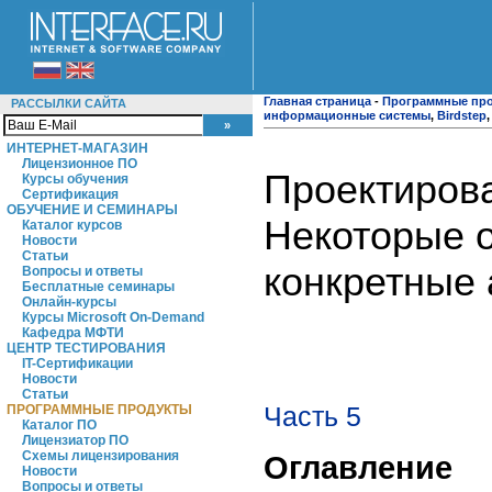
Главная страница
-
Программные пр
РАССЫЛКИ САЙТА
информационные системы
,
Birdstep
ИНТЕРНЕТ-МАГАЗИН
Лицензионное ПО
Проектиров
Курсы обучения
Сертификация
ОБУЧЕНИЕ И СЕМИНАРЫ
Некоторые 
Каталог курсов
Новости
Статьи
конкретные 
Вопросы и ответы
Бесплатные семинары
Онлайн-курсы
Курсы Microsoft On-Demand
Кафедра МФТИ
ЦЕНТР ТЕСТИРОВАНИЯ
IT-Сертификации
Новости
Статьи
Часть 5
ПРОГРАММНЫЕ ПРОДУКТЫ
Каталог ПО
Лицензиатор ПО
Схемы лицензирования
Оглавление
Новости
Вопросы и ответы