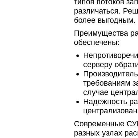
типов потоков з
различаться. Реш
более выгодным.
Преимущества ра
обеспечены:
Непротиворечив
серверу обрат
Производитель
требованиям за
случае центра
Надежность ра
централизован
Современные СУБ
разных узлах рас