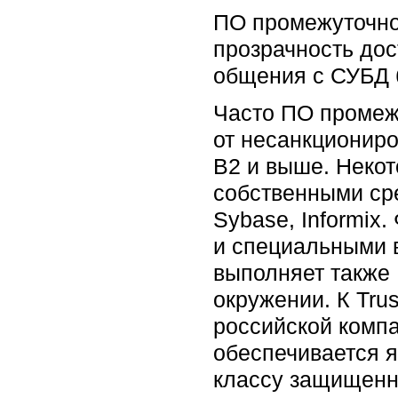
ПО промежуточног
прозрачность до
общения с СУБД 
Часто ПО промеж
от несанкциониро
B2 и выше. Неко
собственными сре
Sybase, Informix
и специальными 
выполняет также 
окружении. К Tru
российской комп
обеспечивается 
классу защищенн