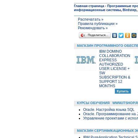
Главная страница
-
Программные пр
информационные системы
,
Birdstep
Распечатать »
Правила публикации »
Рекомендовать »
Поделиться…
МАГАЗИН ПРОГРАММНОГО ОБЕСП
IBM DOMINO
COLLABORATION
EXPRESS
AUTHORIZED
USER LICENSE +
SW
SUBSCRIPTION &
SUPPORT 12
MONTHS
КУРСЫ ОБУЧЕНИЯ
WWW.ITSHOP.
Oracle. Настройка языка SQL
Oracle. Программирование на 
Управление проектами с исполь
МАГАЗИН СЕРТИФИКАЦИОННЫХ Э
IBM PureApplication Technical S