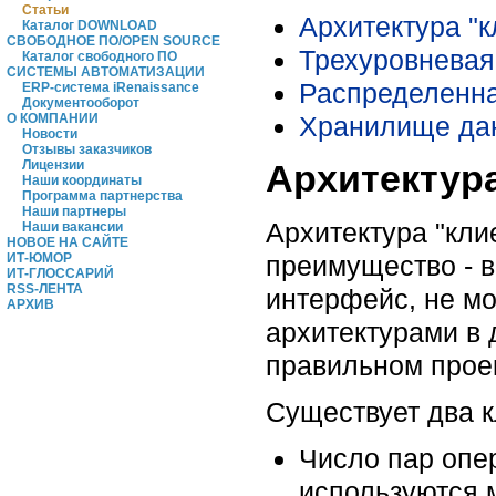
Статьи
Архитектура "к
Каталог DOWNLOAD
СВОБОДНОЕ ПО/OPEN SOURCE
Трехуровневая
Каталог свободного ПО
СИСТЕМЫ АВТОМАТИЗАЦИИ
Распределенна
ERP-система iRenaissance
Документооборот
Хранилище да
О КОМПАНИИ
Новости
Отзывы заказчиков
Лицензии
Архитектура
Наши координаты
Программа партнерства
Наши партнеры
Архитектура "кли
Наши вакансии
НОВОЕ НА САЙТЕ
ИТ-ЮМОР
преимущество - 
ИТ-ГЛОССАРИЙ
RSS-ЛЕНТА
интерфейс, не м
АРХИВ
архитектурами в 
правильном прое
Существует два 
Число пар опер
используются 