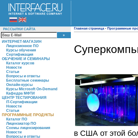
Главная страница
-
Программные пр
РАССЫЛКИ САЙТА
ИНТЕРНЕТ-МАГАЗИН
Cуперкомпью
Лицензионное ПО
Курсы обучения
Сертификация
ОБУЧЕНИЕ И СЕМИНАРЫ
Каталог курсов
Новости
Статьи
Вопросы и ответы
Бесплатные семинары
Онлайн-курсы
Курсы Microsoft On-Demand
Кафедра МФТИ
ЦЕНТР ТЕСТИРОВАНИЯ
IT-Сертификации
Новости
Статьи
ПРОГРАММНЫЕ ПРОДУКТЫ
Каталог ПО
Лицензиатор ПО
Схемы лицензирования
в США от этой бо
Новости
Вопросы и ответы