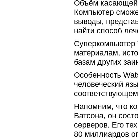
Объём касающейс
Компьютер сможе
выводы, представ
найти способ ле
Суперкомпьютер W
материалам, исто
базам других за
Особенность Wat
человеческий язык
соответствующем
Напомним, что ко
Ватсона, он сост
серверов. Его те
80 миллиардов оп